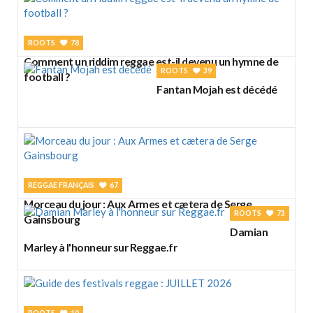
ROOTS
78
Comment un riddim reggae est-il devenu un hymne de
ROOTS
39
football ?
Fantan Mojah est décédé
REGGAE FRANÇAIS
67
Morceau du jour : Aux Armes et cætera de Serge
ROOTS
73
Gainsbourg
Damian
Marley à l'honneur sur Reggae.fr
ROOTS
10