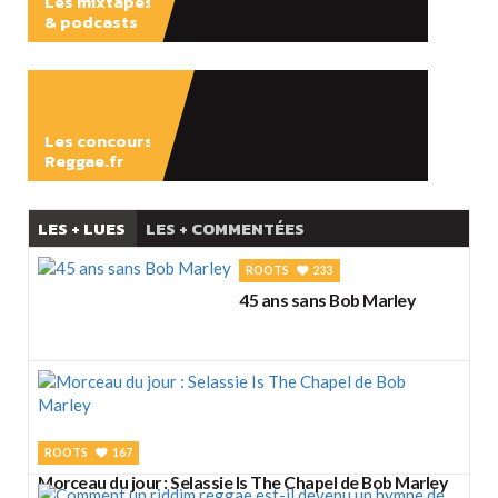
Les mixtapes
& podcasts
ÉCOUTER
Les concours
Reggae.fr
LES + LUES
LES + COMMENTÉES
ROOTS
233
45 ans sans Bob Marley
ROOTS
167
Morceau du jour : Selassie Is The Chapel de Bob Marley