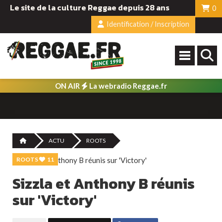
Le site de la culture Reggae depuis 28 ans
0
Identification / Inscription
ON AIR
La webradio Reggae.fr
ACTU
ROOTS
ROOTS
11
Sizzla et Anthony B réunis
sur 'Victory'