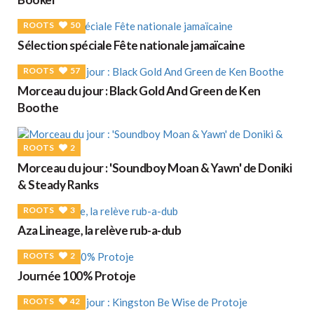
ROOTS
50
Sélection spéciale Fête nationale jamaïcaine
ROOTS
57
Morceau du jour : Black Gold And Green de Ken
Boothe
ROOTS
2
Morceau du jour : 'Soundboy Moan & Yawn' de Doniki
& Steady Ranks
ROOTS
3
Aza Lineage, la relève rub-a-dub
ROOTS
2
Journée 100% Protoje
ROOTS
42