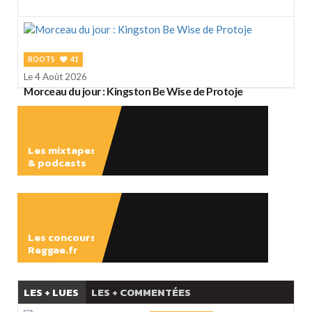
ROOTS
41
Le 4 Août 2026
Morceau du jour : Kingston Be Wise de Protoje
Les mixtapes
& podcasts
ÉCOUTER
Les concours
Reggae.fr
LES + LUES
LES + COMMENTÉES