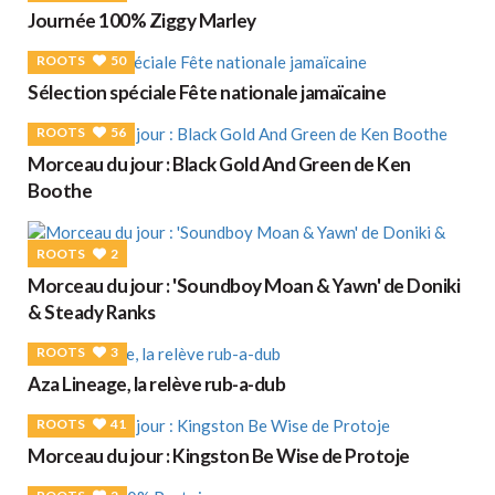
Journée 100% Ziggy Marley
ROOTS
50
Sélection spéciale Fête nationale jamaïcaine
ROOTS
56
Morceau du jour : Black Gold And Green de Ken
Boothe
ROOTS
2
Morceau du jour : 'Soundboy Moan & Yawn' de Doniki
& Steady Ranks
ROOTS
3
Aza Lineage, la relève rub-a-dub
ROOTS
41
Morceau du jour : Kingston Be Wise de Protoje