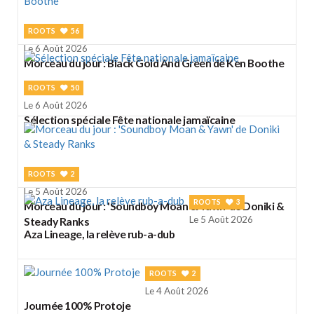
ROOTS
56
Le 6 Août 2026
Morceau du jour : Black Gold And Green de Ken Boothe
ROOTS
50
Le 6 Août 2026
Sélection spéciale Fête nationale jamaïcaine
ROOTS
2
Le 5 Août 2026
ROOTS
3
Morceau du jour : 'Soundboy Moan & Yawn' de Doniki &
Le 5 Août 2026
Steady Ranks
Aza Lineage, la relève rub-a-dub
ROOTS
2
Le 4 Août 2026
Journée 100% Protoje