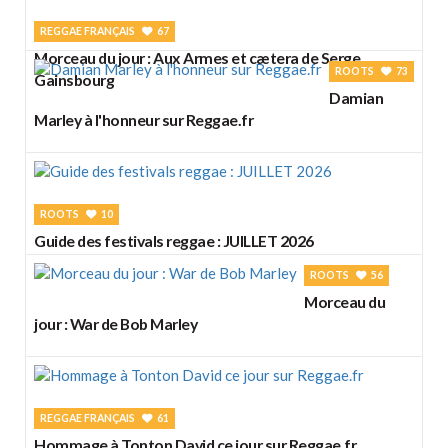
REGGAE FRANÇAIS
67
Morceau du jour : Aux Armes et cætera de Serge
ROOTS
73
Gainsbourg
Damian
Marley à l'honneur sur Reggae.fr
ROOTS
10
Guide des festivals reggae : JUILLET 2026
ROOTS
56
Morceau du
jour : War de Bob Marley
REGGAE FRANÇAIS
61
Hommage à Tonton David ce jour sur Reggae.fr