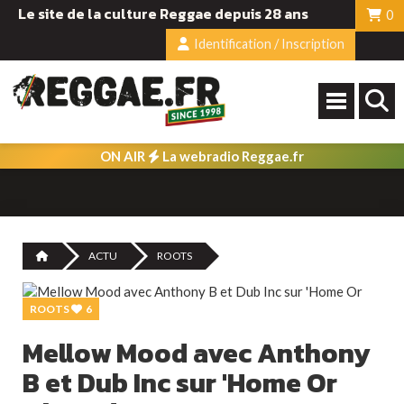
Le site de la culture Reggae depuis 28 ans
0
Identification / Inscription
ON AIR
La webradio Reggae.fr
ACTU
ROOTS
ROOTS
6
Mellow Mood avec Anthony
B et Dub Inc sur 'Home Or