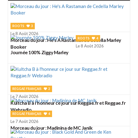
ROOTS
3
Le 8 Août 2026
ROOTS
4
Morceau du jour : He's A Rastaman de Cedella Marley
Le 8 Août 2026
Booker
Journée 100% Ziggy Marley
REGGAE FRANÇAIS
2
Le 7 Août 2026
Kultcha B à l'honneur ce jour sur Reggae.fr et Reggae.fr
Webradio
REGGAE FRANÇAIS
4
Le 7 Août 2026
Morceau du jour : Madinina de MC Janik