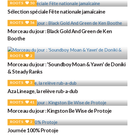
ROOTS
50
Sélection spéciale Fête nationale jamaïcaine
ROOTS
56
Morceau du jour : Black Gold And Green de Ken
Boothe
ROOTS
2
Morceau du jour : 'Soundboy Moan & Yawn' de Doniki
& Steady Ranks
ROOTS
3
Aza Lineage, la relève rub-a-dub
ROOTS
41
Morceau du jour : Kingston Be Wise de Protoje
ROOTS
2
Journée 100% Protoje