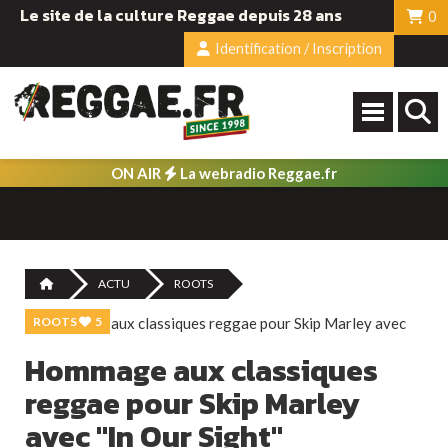
Le site de la culture Reggae depuis 28 ans
0
Identification / Inscription
ON AIR
La webradio Reggae.fr
ACTU
ROOTS
ROOTS
5
Hommage aux classiques
reggae pour Skip Marley
avec "In Our Sight"