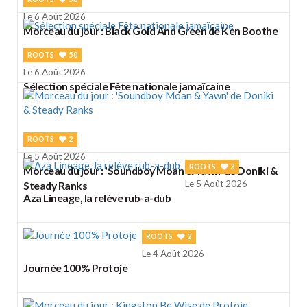
Le 6 Août 2026
Morceau du jour : Black Gold And Green de Ken Boothe
ROOTS
50
Le 6 Août 2026
Sélection spéciale Fête nationale jamaïcaine
ROOTS
2
Le 5 Août 2026
ROOTS
3
Morceau du jour : 'Soundboy Moan & Yawn' de Doniki &
Le 5 Août 2026
Steady Ranks
Aza Lineage, la relève rub-a-dub
ROOTS
2
Le 4 Août 2026
Journée 100% Protoje