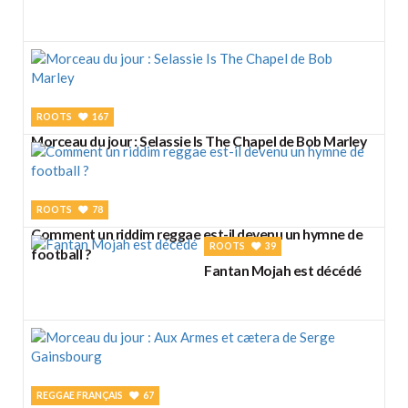
ROOTS
167
Morceau du jour : Selassie Is The Chapel de Bob Marley
ROOTS
78
Comment un riddim reggae est-il devenu un hymne de
ROOTS
39
football ?
Fantan Mojah est décédé
REGGAE FRANÇAIS
67