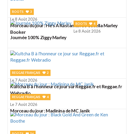
ROOTS
3
Le 8 Août 2026
ROOTS
4
Morceau du jour : He's A Rastaman de Cedella Marley
Le 8 Août 2026
Booker
Journée 100% Ziggy Marley
REGGAE FRANÇAIS
2
Le 7 Août 2026
Kultcha B à l'honneur ce jour sur Reggae.fr et Reggae.fr
Webradio
REGGAE FRANÇAIS
4
Le 7 Août 2026
Morceau du jour : Madinina de MC Janik
ROOTS
56