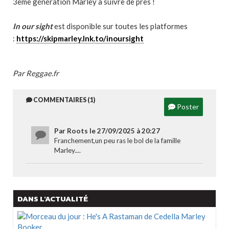
3ème génération Marley à suivre de près !
In our sight
est disponible sur toutes les platformes
:
https://skipmarley.lnk.to/inoursight
Par Reggae.fr
COMMENTAIRES (1)
Poster
Par Roots le 27/09/2025 à 20:27
Franchement,un peu ras le bol de la famille
Marley....
DANS L'ACTUALITÉ