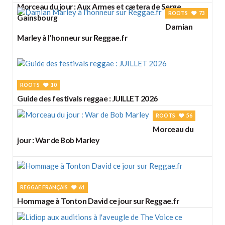
Morceau du jour : Aux Armes et cætera de Serge
ROOTS
73
Gainsbourg
Damian
Marley à l'honneur sur Reggae.fr
ROOTS
10
Guide des festivals reggae : JUILLET 2026
ROOTS
56
Morceau du
jour : War de Bob Marley
REGGAE FRANÇAIS
61
Hommage à Tonton David ce jour sur Reggae.fr