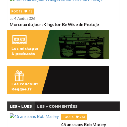
ROOTS
41
Le 4 Août 2026
Morceau du jour : Kingston Be Wise de Protoje
Les mixtapes
& podcasts
ÉCOUTER
Les concours
Reggae.fr
LES + LUES
LES + COMMENTÉES
ROOTS
233
45 ans sans Bob Marley