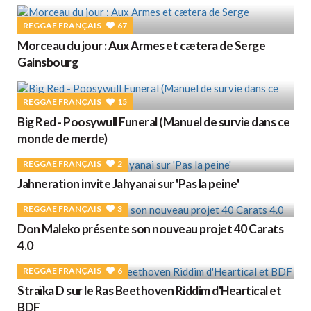
REGGAE FRANÇAIS
67
Morceau du jour : Aux Armes et cætera de Serge
Gainsbourg
REGGAE FRANÇAIS
15
Big Red - Poosywull Funeral (Manuel de survie dans ce
monde de merde)
REGGAE FRANÇAIS
2
Jahneration invite Jahyanai sur 'Pas la peine'
REGGAE FRANÇAIS
3
Don Maleko présente son nouveau projet 40 Carats
4.0
REGGAE FRANÇAIS
6
Straïka D sur le Ras Beethoven Riddim d'Heartical et
BDF