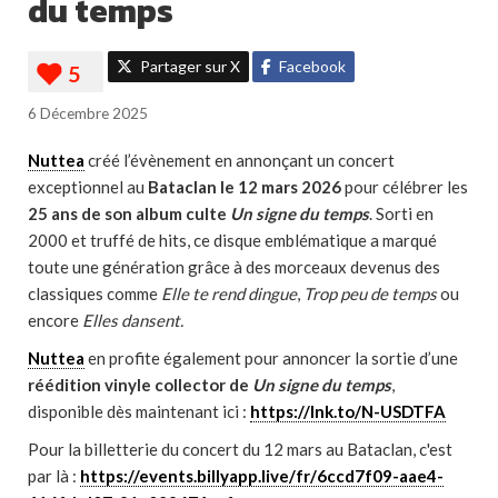
du temps
Partager sur X
Facebook
6 Décembre 2025
Nuttea
créé l’évènement en annonçant un concert
exceptionnel au
Bataclan le 12 mars 2026
pour célébrer les
25 ans de son album culte
Un signe du temps
. Sorti en
2000 et truffé de hits, ce disque emblématique a marqué
toute une génération grâce à des morceaux devenus des
classiques comme
Elle te rend dingue
,
Trop peu de temps
ou
encore
Elles dansent.
Nuttea
en profite également pour annoncer la sortie d’une
réédition vinyle collector de
Un signe du temps
,
disponible dès maintenant ici :
https://lnk.to/N-USDTFA
Pour la billetterie du concert du 12 mars au Bataclan, c'est
par là :
https://events.billyapp.live/fr/6ccd7f09-aae4-