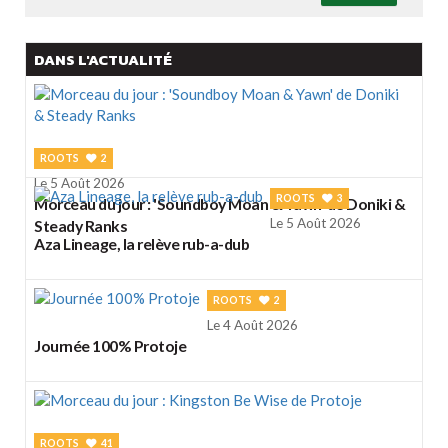
DANS L'ACTUALITÉ
ROOTS
2
Le 5 Août 2026
ROOTS
3
Morceau du jour : 'Soundboy Moan & Yawn' de Doniki &
Le 5 Août 2026
Steady Ranks
Aza Lineage, la relève rub-a-dub
ROOTS
2
Le 4 Août 2026
Journée 100% Protoje
ROOTS
41