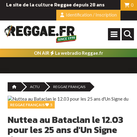
Le site de la culture Reggae depuis 28 ans
0
Identification / Inscription
ON AIR
La webradio Reggae.fr
ACTU
REGGAE FRANÇAIS
REGGAE FRANÇAIS
5
Nuttea au Bataclan le 12.03
pour les 25 ans d'Un Signe