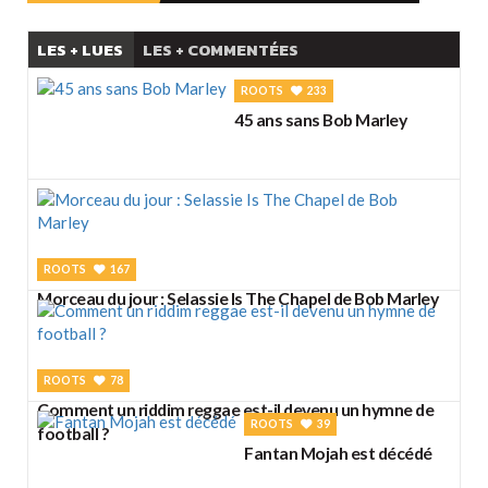
LES + LUES
LES + COMMENTÉES
ROOTS
233
45 ans sans Bob Marley
ROOTS
167
Morceau du jour : Selassie Is The Chapel de Bob Marley
ROOTS
78
Comment un riddim reggae est-il devenu un hymne de
ROOTS
39
football ?
Fantan Mojah est décédé