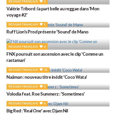
REGGAE FRANÇAIS
2
Valérie Tribord : la part belle au reggae dans 'Mon
voyage #2'
REGGAE FRANÇAIS
1
Ruff Lion's Prod présente 'Sound' de Mano
REGGAE FRANÇAIS
6
FNX poursuit son ascension avec le clip 'Comme un
rastaman'
REGGAE FRANÇAIS
32
Naâman : nouveau titre inédit 'Coco Wata'
REGGAE FRANÇAIS
3
Volodia feat. Roe Summerz : 'Sometimes'
REGGAE FRANÇAIS
6
Big Red : 'Real One' avec Djam Nil