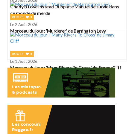
Le 2 Août 2026
Charly B Love Instead Dubplate Manuel de survie dans
ce monde de merde
ROOTS
3
Le 2 Août 2026
Morceau du jour : 'Murderer' de Barrington Levy
ROOTS
4
Le 1 Août 2026
Morceau du jour : 'Many Rivers To Cross' de Jimmy Cliff
Les mixtapes
& podcasts
ÉCOUTER
Les concours
Reggae.fr