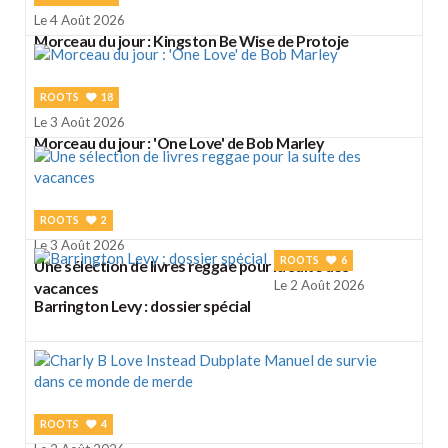
Le 4 Août 2026
Morceau du jour : Kingston Be Wise de Protoje
ROOTS
18
Le 3 Août 2026
Morceau du jour : 'One Love' de Bob Marley
ROOTS
2
Le 3 Août 2026
ROOTS
6
Une sélection de livres reggae pour la suite des
Le 2 Août 2026
vacances
Barrington Levy : dossier spécial
ROOTS
4