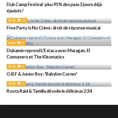
Dub Camp Festival : plus 95% des pass 3 jours déjà
épuisés !
DUB
11
Free Party Is No Crime : droit de réponse musical
DUB
2
Dubamix reprend L'Estaca avec Maragan, El
Comunero et The Klezmatics
DUB
4
O.B.F & Junior Roy : 'Babylon Corner'
DUB
5
Roots Raid & Tamilla dévoile le délicieux 2:34