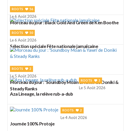
ROOTS
56
Le 6 Août 2026
Morceau du jour : Black Gold And Green de Ken Boothe
ROOTS
50
Le 6 Août 2026
Sélection spéciale Fête nationale jamaïcaine
ROOTS
2
Le 5 Août 2026
ROOTS
3
Morceau du jour : 'Soundboy Moan & Yawn' de Doniki &
Le 5 Août 2026
Steady Ranks
Aza Lineage, la relève rub-a-dub
ROOTS
2
Le 4 Août 2026
Journée 100% Protoje