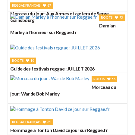
REGGAE FRANÇAIS
67
Morceau du jour : Aux Armes et cætera de Serge
ROOTS
73
Gainsbourg
Damian
Marley à l'honneur sur Reggae.fr
ROOTS
10
Guide des festivals reggae : JUILLET 2026
ROOTS
56
Morceau du
jour : War de Bob Marley
REGGAE FRANÇAIS
61
Hommage à Tonton David ce jour sur Reggae.fr