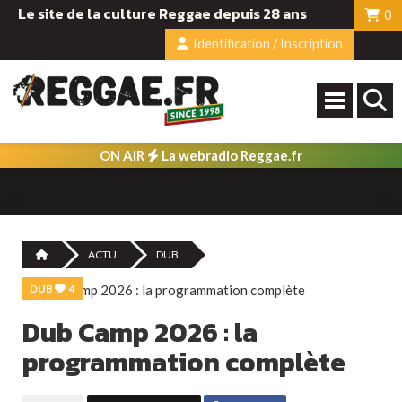
Le site de la culture Reggae depuis 28 ans
0
Identification / Inscription
ON AIR
La webradio Reggae.fr
ACTU
DUB
DUB
4
Dub Camp 2026 : la
programmation complète