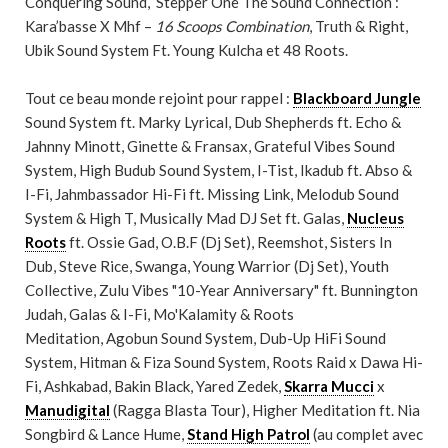
Conquering Sound, Stepper One The Sound Connection :
Kara’basse X Mhf –
16 Scoops Combination
, Truth & Right,
Ubik Sound System Ft. Young Kulcha et 48 Roots.
Tout ce beau monde rejoint pour rappel :
Blackboard Jungle
Sound System ft. Marky Lyrical, Dub Shepherds ft. Echo &
Jahnny Minott, Ginette & Fransax, Grateful Vibes Sound
System, High Budub Sound System, I-Tist, Ikadub ft. Abso &
I-Fi, Jahmbassador Hi-Fi ft. Missing Link, Melodub Sound
System & High T, Musically Mad DJ Set ft. Galas,
Nucleus
Roots
ft. Ossie Gad, O.B.F (Dj Set), Reemshot, Sisters In
Dub, Steve Rice, Swanga, Young Warrior (Dj Set), Youth
Collective, Zulu Vibes "10-Year Anniversary" ft. Bunnington
Judah, Galas & I-Fi, Mo'Kalamity & Roots
Meditation, Agobun Sound System, Dub-Up HiFi Sound
System, Hitman & Fiza Sound System, Roots Raid x Dawa Hi-
Fi, Ashkabad, Bakin Black, Yared Zedek,
Skarra Mucci
x
Manudigital
(Ragga Blasta Tour), Higher Meditation ft. Nia
Songbird & Lance Hume,
Stand High Patrol
(au complet avec