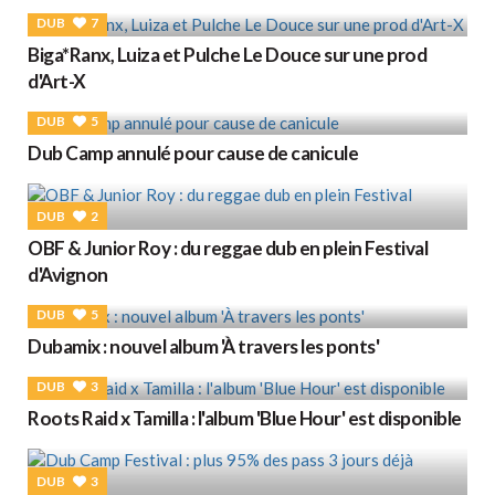
DUB
7
Biga*Ranx, Luiza et Pulche Le Douce sur une prod
d'Art-X
DUB
5
Dub Camp annulé pour cause de canicule
DUB
2
OBF & Junior Roy : du reggae dub en plein Festival
d'Avignon
DUB
5
Dubamix : nouvel album 'À travers les ponts'
DUB
3
Roots Raid x Tamilla : l'album 'Blue Hour' est disponible
DUB
3