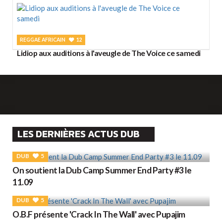
REGGAE AFRICAIN
12
Lidiop aux auditions à l'aveugle de The Voice ce samedi
LES DERNIÈRES ACTUS DUB
DUB
5
On soutient la Dub Camp Summer End Party #3 le
11.09
DUB
5
O.B.F présente 'Crack In The Wall' avec Pupajim