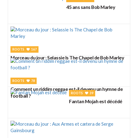
45 ans sans Bob Marley
ROOTS
167
Morceau du jour : Selassie Is The Chapel de Bob Marley
ROOTS
78
Comment un riddim reggae est-il devenu un hymne de
ROOTS
39
football ?
Fantan Mojah est décédé