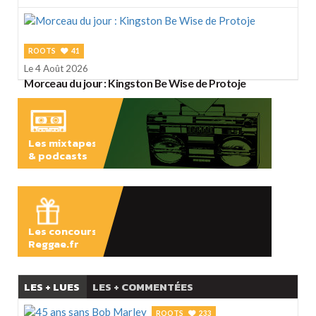
ROOTS
41
Le 4 Août 2026
Morceau du jour : Kingston Be Wise de Protoje
Les mixtapes
& podcasts
ÉCOUTER
Les concours
Reggae.fr
LES + LUES
LES + COMMENTÉES
ROOTS
233