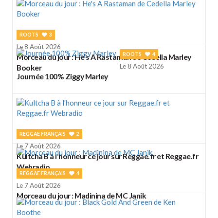
ROOTS
3
Le 8 Août 2026
ROOTS
4
Morceau du jour : He's A Rastaman de Cedella Marley
Le 8 Août 2026
Booker
Journée 100% Ziggy Marley
REGGAE FRANÇAIS
2
Le 7 Août 2026
Kultcha B à l'honneur ce jour sur Reggae.fr et Reggae.fr
Webradio
REGGAE FRANÇAIS
4
Le 7 Août 2026
Morceau du jour : Madinina de MC Janik