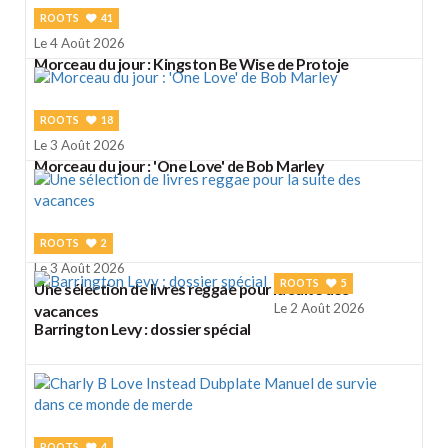
ROOTS
41
Le 4 Août 2026
Morceau du jour : Kingston Be Wise de Protoje
ROOTS
18
Le 3 Août 2026
Morceau du jour : 'One Love' de Bob Marley
ROOTS
2
Le 3 Août 2026
ROOTS
5
Une sélection de livres reggae pour la suite des
Le 2 Août 2026
vacances
Barrington Levy : dossier spécial
ROOTS
4