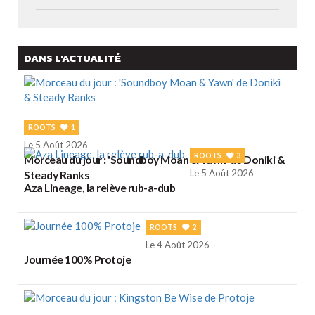
DANS L'ACTUALITÉ
ROOTS
1
Le 5 Août 2026
ROOTS
3
Morceau du jour : 'Soundboy Moan & Yawn' de Doniki &
Le 5 Août 2026
Steady Ranks
Aza Lineage, la relève rub-a-dub
ROOTS
2
Le 4 Août 2026
Journée 100% Protoje