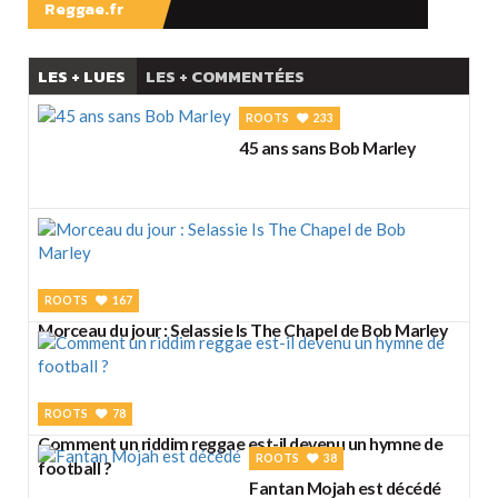
Reggae.fr
LES + LUES
LES + COMMENTÉES
ROOTS
233
45 ans sans Bob Marley
ROOTS
167
Morceau du jour : Selassie Is The Chapel de Bob Marley
ROOTS
78
Comment un riddim reggae est-il devenu un hymne de
ROOTS
38
football ?
Fantan Mojah est décédé