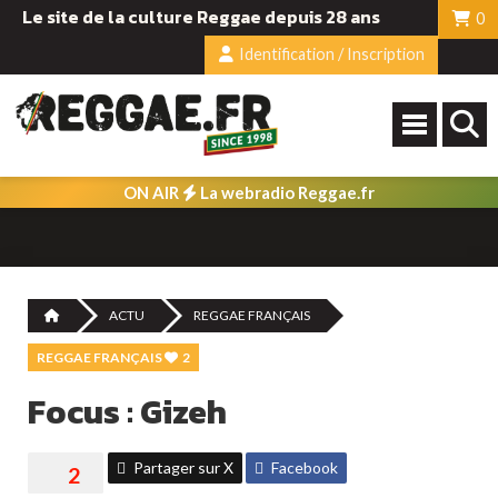
Le site de la culture Reggae depuis 28 ans
0
Identification / Inscription
ON AIR
La webradio Reggae.fr
ACTU
REGGAE FRANÇAIS
REGGAE FRANÇAIS
2
Focus : Gizeh
Partager sur X
Facebook