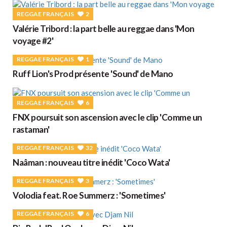
REGGAE FRANÇAIS
2
Valérie Tribord : la part belle au reggae dans 'Mon
voyage #2'
REGGAE FRANÇAIS
1
Ruff Lion's Prod présente 'Sound' de Mano
REGGAE FRANÇAIS
6
FNX poursuit son ascension avec le clip 'Comme un
rastaman'
REGGAE FRANÇAIS
32
Naâman : nouveau titre inédit 'Coco Wata'
REGGAE FRANÇAIS
3
Volodia feat. Roe Summerz : 'Sometimes'
REGGAE FRANÇAIS
6