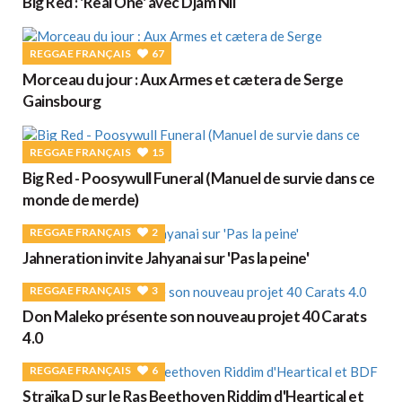
Big Red : 'Real One' avec Djam Nil
REGGAE FRANÇAIS
67
Morceau du jour : Aux Armes et cætera de Serge
Gainsbourg
REGGAE FRANÇAIS
15
Big Red - Poosywull Funeral (Manuel de survie dans ce
monde de merde)
REGGAE FRANÇAIS
2
Jahneration invite Jahyanai sur 'Pas la peine'
REGGAE FRANÇAIS
3
Don Maleko présente son nouveau projet 40 Carats
4.0
REGGAE FRANÇAIS
6
Straïka D sur le Ras Beethoven Riddim d'Heartical et