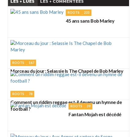
LES + LUES
LES + COMMENTÉES
ROOTS
233
45 ans sans Bob Marley
ROOTS
167
Morceau du jour : Selassie Is The Chapel de Bob Marley
ROOTS
78
Comment un riddim reggae est-il devenu un hymne de
ROOTS
39
football ?
Fantan Mojah est décédé