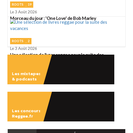
ROOTS
19
Le 3 Août 2026
Morceau du jour : 'One Love' de Bob Marley
ROOTS
2
Le 3 Août 2026
Une sélection de livres reggae pour la suite des
vacances
Les mixtapes
& podcasts
ÉCOUTER
Les concours
Reggae.fr