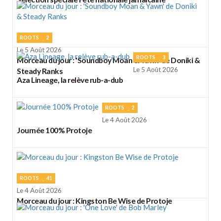
ROOTS
2
Le 5 Août 2026
ROOTS
3
Morceau du jour : 'Soundboy Moan & Yawn' de Doniki &
Le 5 Août 2026
Steady Ranks
Aza Lineage, la relève rub-a-dub
ROOTS
2
Le 4 Août 2026
Journée 100% Protoje
ROOTS
41
Le 4 Août 2026
Morceau du jour : Kingston Be Wise de Protoje