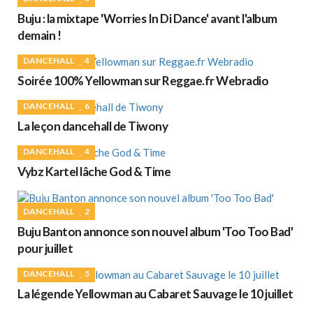
Buju : la mixtape 'Worries In Di Dance' avant l'album
demain !
DANCEHALL
4
Soirée 100% Yellowman sur Reggae.fr Webradio
DANCEHALL
6
La leçon dancehall de Tiwony
DANCEHALL
4
Vybz Kartel lâche God & Time
DANCEHALL
2
Buju Banton annonce son nouvel album 'Too Too Bad'
pour juillet
DANCEHALL
5
La légende Yellowman au Cabaret Sauvage le 10 juillet