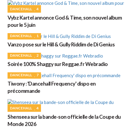
DANCEHALL
4
Vybz Kartel annonce God & Time, son nouvel album
pour le 5 juin
DANCEHALL
1
Vanzo pose sur le Hill & Gully Riddim de Di Genius
DANCEHALL
2
Soirée 100% Shaggy sur Reggae.fr Webradio
DANCEHALL
7
Tiwony : 'Dancehall Frequency' dispo en
précommande
DANCEHALL
4
Shenseea sur la bande-son officielle de la Coupe du
Monde 2026