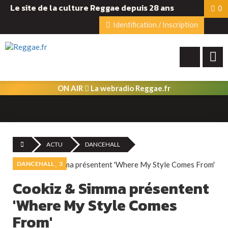
Le site de la culture Reggae depuis 28 ans
0
Identification / Inscription
ON AIR
La webradio Reggae.fr
ACTU
DANCEHALL
DANCEHALL
3
Cookiz & Simma présentent
'Where My Style Comes
From'