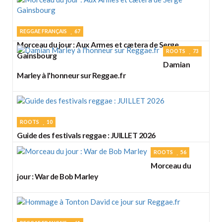
REGGAE FRANÇAIS
67
Morceau du jour : Aux Armes et cætera de Serge
ROOTS
73
Gainsbourg
Damian
Marley à l'honneur sur Reggae.fr
ROOTS
10
Guide des festivals reggae : JUILLET 2026
ROOTS
56
Morceau du
jour : War de Bob Marley