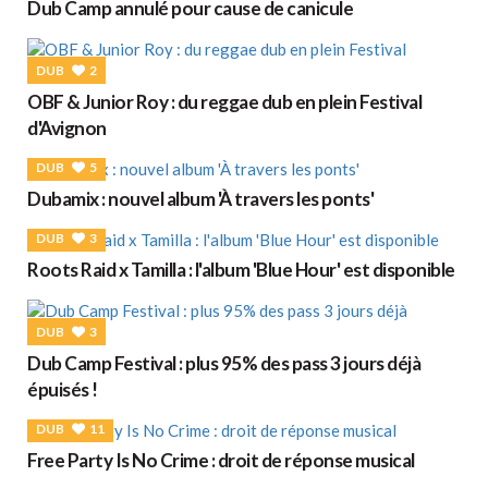
Dub Camp annulé pour cause de canicule
DUB
2
OBF & Junior Roy : du reggae dub en plein Festival
d'Avignon
DUB
5
Dubamix : nouvel album 'À travers les ponts'
DUB
3
Roots Raid x Tamilla : l'album 'Blue Hour' est disponible
DUB
3
Dub Camp Festival : plus 95% des pass 3 jours déjà
épuisés !
DUB
11
Free Party Is No Crime : droit de réponse musical