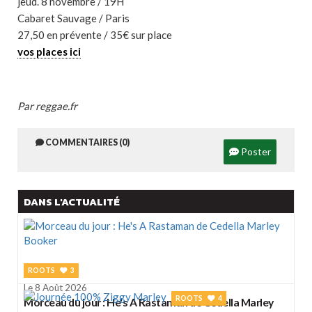
jeud. 8 novembre / 19H
Cabaret Sauvage / Paris
27,50 en prévente / 35€ sur place
vos places ici
Par reggae.fr
COMMENTAIRES (0)
Poster
DANS L'ACTUALITÉ
ROOTS
3
Le 8 Août 2026
ROOTS
4
Morceau du jour : He's A Rastaman de Cedella Marley