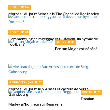
ROOTS
167
Morceau du jour : Selassie Is The Chapel de Bob Marley
ROOTS
78
Comment un riddim reggae est-il devenu un hymne de
ROOTS
39
football ?
Fantan Mojah est décédé
REGGAE FRANÇAIS
67
Morceau du jour : Aux Armes et cætera de Serge
ROOTS
73
Gainsbourg
Damian
Marley à l'honneur sur Reggae.fr