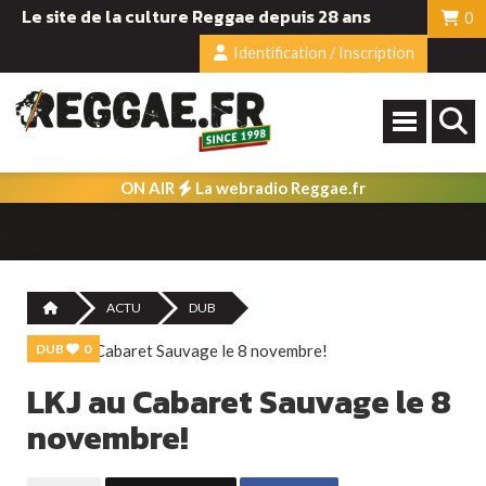
Le site de la culture Reggae depuis 28 ans
0
Identification / Inscription
ON AIR
La webradio Reggae.fr
ACTU
DUB
DUB
0
LKJ au Cabaret Sauvage le 8
novembre!