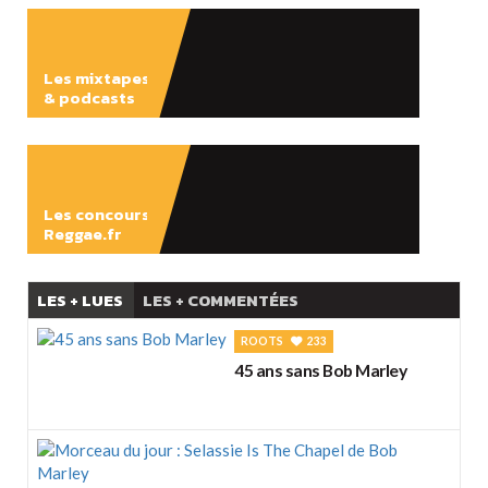
Les mixtapes
& podcasts
ÉCOUTER
Les concours
Reggae.fr
LES + LUES
LES + COMMENTÉES
ROOTS
233
45 ans sans Bob Marley