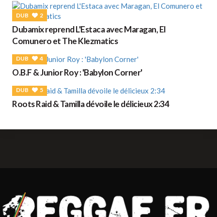
DUB
2
Dubamix reprend L'Estaca avec Maragan, El
Comunero et The Klezmatics
DUB
4
O.B.F & Junior Roy : 'Babylon Corner'
DUB
5
Roots Raid & Tamilla dévoile le délicieux 2:34