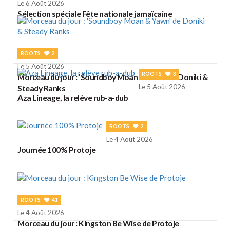
Le 6 Août 2026
Sélection spéciale Fête nationale jamaïcaine
ROOTS
2
Le 5 Août 2026
ROOTS
3
Morceau du jour : 'Soundboy Moan & Yawn' de Doniki &
Le 5 Août 2026
Steady Ranks
Aza Lineage, la relève rub-a-dub
ROOTS
2
Le 4 Août 2026
Journée 100% Protoje
ROOTS
41
Le 4 Août 2026
Morceau du jour : Kingston Be Wise de Protoje