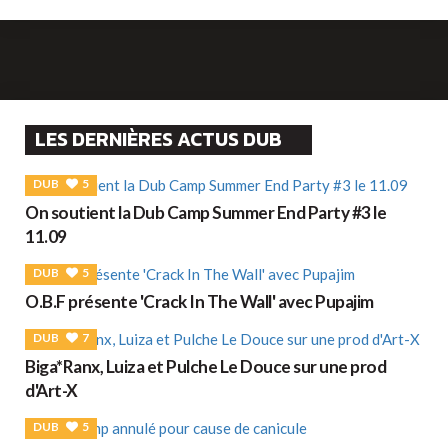
LES DERNIÈRES ACTUS DUB
DUB
5
On soutient la Dub Camp Summer End Party #3 le
11.09
DUB
5
O.B.F présente 'Crack In The Wall' avec Pupajim
DUB
7
Biga*Ranx, Luiza et Pulche Le Douce sur une prod
d'Art-X
DUB
5