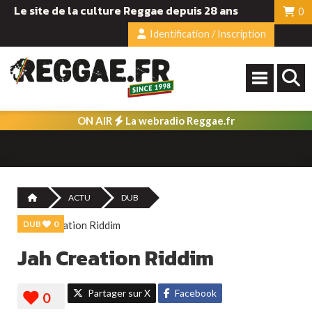
Le site de la culture Reggae depuis 28 ans
0
Identification / Inscription
ON AIR
La webradio Reggae.fr
ACTU
DUB
DUB
0
Jah Creation Riddim
Partager sur X
Facebook