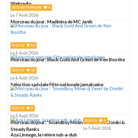
Webradio
REGGAE FRANÇAIS
4
Le 7 Août 2026
Morceau du jour : Madinina de MC Janik
ROOTS
56
Le 6 Août 2026
Morceau du jour : Black Gold And Green de Ken Boothe
ROOTS
50
Le 6 Août 2026
Sélection spéciale Fête nationale jamaïcaine
ROOTS
2
Le 5 Août 2026
ROOTS
3
Morceau du jour : 'Soundboy Moan & Yawn' de Doniki &
Le 5 Août 2026
Steady Ranks
Aza Lineage, la relève rub-a-dub