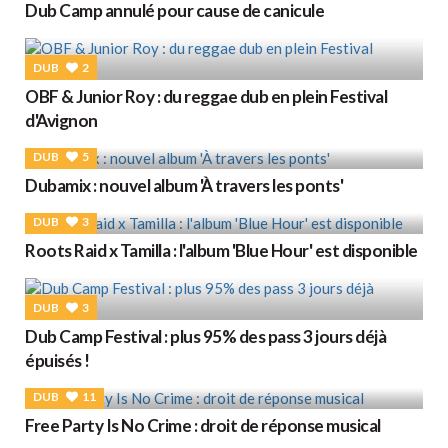
Dub Camp annulé pour cause de canicule
DUB
2
OBF & Junior Roy : du reggae dub en plein Festival
d'Avignon
DUB
5
Dubamix : nouvel album 'À travers les ponts'
DUB
3
Roots Raid x Tamilla : l'album 'Blue Hour' est disponible
DUB
3
Dub Camp Festival : plus 95% des pass 3 jours déjà
épuisés !
DUB
11
Free Party Is No Crime : droit de réponse musical