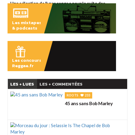
Une sélection de livres reggae pour la suite des
vacances
Les mixtapes
& podcasts
ÉCOUTER
Les concours
Reggae.fr
LES + LUES
LES + COMMENTÉES
ROOTS
233
45 ans sans Bob Marley