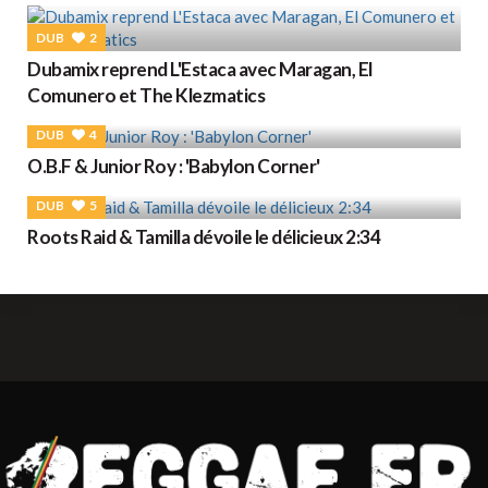
DUB
2
Dubamix reprend L'Estaca avec Maragan, El
Comunero et The Klezmatics
DUB
4
O.B.F & Junior Roy : 'Babylon Corner'
DUB
5
Roots Raid & Tamilla dévoile le délicieux 2:34