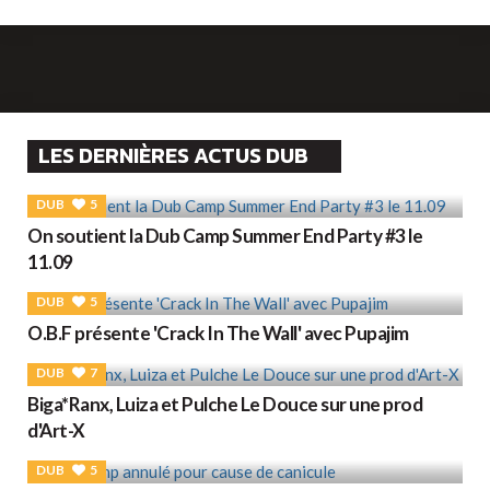
LES DERNIÈRES ACTUS DUB
DUB
5
On soutient la Dub Camp Summer End Party #3 le
11.09
DUB
5
O.B.F présente 'Crack In The Wall' avec Pupajim
DUB
7
Biga*Ranx, Luiza et Pulche Le Douce sur une prod
d'Art-X
DUB
5