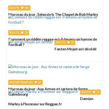
ROOTS
167
Morceau du jour : Selassie Is The Chapel de Bob Marley
ROOTS
78
Comment un riddim reggae est-il devenu un hymne de
ROOTS
39
football ?
Fantan Mojah est décédé
REGGAE FRANÇAIS
67
Morceau du jour : Aux Armes et cætera de Serge
ROOTS
73
Gainsbourg
Damian
Marley à l'honneur sur Reggae.fr