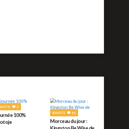
uide des festivals reggae : JUILLET 2026
ROOTS
56
orceau du jour : War de Bob Marley
REGGAE FRANÇAIS
61
ommage à Tonton David ce jour sur Reggae.fr
REGGAE AFRICAIN
12
idiop aux auditions à l'aveugle de The Voice ce
amedi
OOTS
2
ROOTS
41
ournée 100%
Morceau du jour :
otoje
Kingston Be Wise de