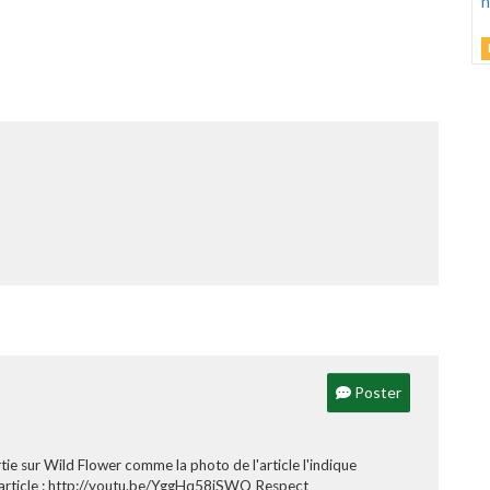
L
C
U
h
v
d
M
G
D
Poster
tie sur Wild Flower comme la photo de l'article l'indique
'article : http://youtu.be/YggHq58iSWQ Respect