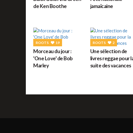
de Ken Boothe
jamaïcaine
ROOTS
19
ROOTS
2
Morceau du jour :
Une sélection de
'One Love' de Bob
livres reggae pour l
Marley
suite des vacances