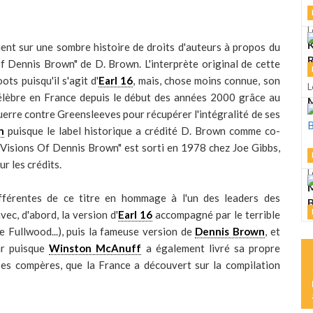
L
K
ent sur une sombre histoire de droits d'auteurs à propos du
R
Of Dennis Brown" de D. Brown. L'interprète original de cette
ts puisqu'il s'agit d'
Earl 16
, mais, chose moins connue, son
L
célèbre en France depuis le début des années 2000 grâce au
M
erre contre Greensleeves pour récupérer l'intégralité de ses
n
puisque le label historique a crédité D. Brown comme co-
"Visions Of Dennis Brown" est sorti en 1978 chez Joe Gibbs,
r les crédits.
L
M
fférentes de ce titre en hommage à l'un des leaders des
c, d'abord, la version d'
Earl 16
accompagné par le terrible
L
 Fullwood...), puis la fameuse version de
Dennis Brown
, et
S
sar puisque
Winston McAnuff
a également livré sa propre
ses compères, que la France a découvert sur la compilation