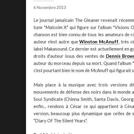
6 Novembre 2013
Le journal jamaïcain The Gleaner revenait récemm
tune "Malcolm X" qui figure sur l'album "Visions 
chanson est bien connu de tous les amateurs de roo
auteur n'est autre que
Winston McAnuff
, très 
label Makasound. Ce dernier est actuellement en gu
droits d'auteur issus des ventes de
Dennis Brow
auteur du morceau depuis sa mort. Quand l'album 
c'est pourtant bien le nom de McAnuff qui figurait su
Mais place à la musique avec trois versions di
mouvements de défense des noirs dans le monde ave
Soul Syndicate (Chinna Smith, Santa Davis, George
enfin... rendons à César ce qui appartient à Cé
version, beaucoup plus dynamique que celles de 
"Diary Of The Silent Years".