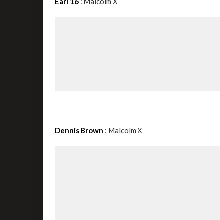
Earl 16
: Malcolm X
Dennis Brown
: Malcolm X