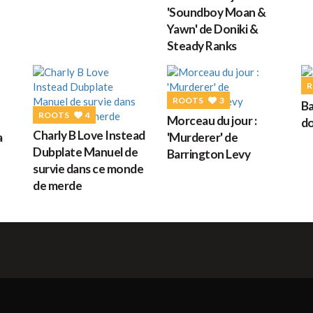
'Soundboy Moan &
Yawn' de Doniki &
Steady Ranks
R
ROOTS
3
Ba
ROOTS
4
Morceau du jour :
do
Charly B Love Instead
a
'Murderer' de
Dubplate Manuel de
Barrington Levy
survie dans ce monde
de merde