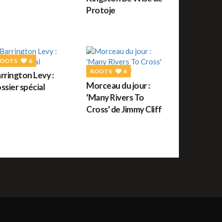
Protoje
OOTS
6
ROOTS
4
rrington Levy :
Morceau du jour :
ssier spécial
'Many Rivers To
Cross' de Jimmy Cliff