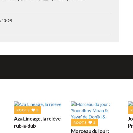
G
à 13:29
M
H
L
s
ROOTS
3
R
Aza Lineage, la relève
J
ROOTS
2
rub-a-dub
Pr
Morceau du jour :