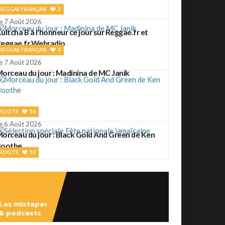
REGGAE FRANÇAIS
2
e 7 Août 2026
ultcha B à l'honneur ce jour sur Reggae.fr et
eggae.fr Webradio
REGGAE FRANÇAIS
3
e 7 Août 2026
orceau du jour : Madinina de MC Janik
ROOTS
56
e 6 Août 2026
orceau du jour : Black Gold And Green de Ken
Boothe
ROOTS
50
e 6 Août 2026
élection spéciale Fête nationale jamaïcaine
Les mixtapes
& podcasts
ROOTS
2