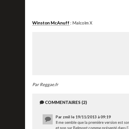
Winston McAnuff
: Malcolm X
Par Reggae.fr
COMMENTAIRES (2)
Par zmil le 19/11/2013 à 09:19
Il me semble que la première version est sor
et non sur Belmont comme présenté dans l