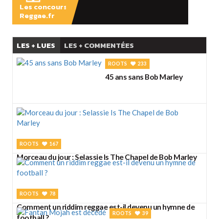
Les concours
Reggae.fr
LES + LUES
LES + COMMENTÉES
ROOTS
233
45 ans sans Bob Marley
ROOTS
167
Morceau du jour : Selassie Is The Chapel de Bob Marley
ROOTS
78
Comment un riddim reggae est-il devenu un hymne de
ROOTS
39
football ?