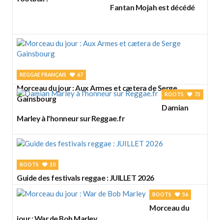
Fantan Mojah est décédé
REGGAE FRANÇAIS
67
Morceau du jour : Aux Armes et cætera de Serge
ROOTS
73
Gainsbourg
Damian
Marley à l'honneur sur Reggae.fr
ROOTS
10
Guide des festivals reggae : JUILLET 2026
ROOTS
56
Morceau du
jour : War de Bob Marley