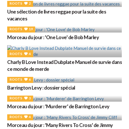
ROOTS
2
Une sélection de livres reggae pour la suite des
vacances
ROOTS
19
Morceau du jour : 'One Love' de Bob Marley
ROOTS
4
Charly B Love Instead Dubplate Manuel de survie dans
ce monde de merde
ROOTS
6
Barrington Levy : dossier spécial
ROOTS
3
Morceau du jour : 'Murderer' de Barrington Levy
ROOTS
4
Morceau du jour : 'Many Rivers To Cross' de Jimmy