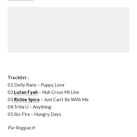
Tracklist :
01.Delly Ranx – Puppy Love
02.
Lutan Fyah
– Nuh Cross Mi Line
03.
Richie Spice
– Just Can’t Be With Me
04.Trilla U – Anything
05.Ibo Fire – Hungry Days
Par Reggae.fr