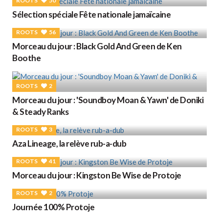
ROOTS
50
Sélection spéciale Fête nationale jamaïcaine
ROOTS
56
Morceau du jour : Black Gold And Green de Ken
Boothe
ROOTS
2
Morceau du jour : 'Soundboy Moan & Yawn' de Doniki
& Steady Ranks
ROOTS
3
Aza Lineage, la relève rub-a-dub
ROOTS
41
Morceau du jour : Kingston Be Wise de Protoje
ROOTS
2
Journée 100% Protoje