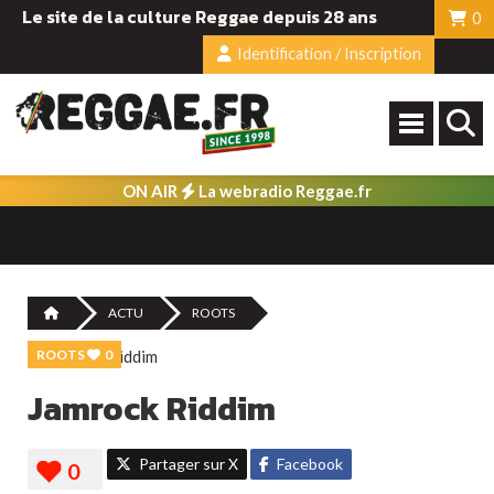
Le site de la culture Reggae depuis 28 ans
0
Identification / Inscription
ON AIR
La webradio Reggae.fr
ACTU
ROOTS
ROOTS
0
Jamrock Riddim
Partager sur X
Facebook