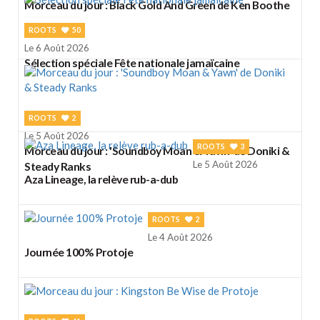
Morceau du jour : Black Gold And Green de Ken Boothe
ROOTS
50
Le 6 Août 2026
Sélection spéciale Fête nationale jamaïcaine
ROOTS
2
Le 5 Août 2026
ROOTS
3
Morceau du jour : 'Soundboy Moan & Yawn' de Doniki &
Le 5 Août 2026
Steady Ranks
Aza Lineage, la relève rub-a-dub
ROOTS
2
Le 4 Août 2026
Journée 100% Protoje