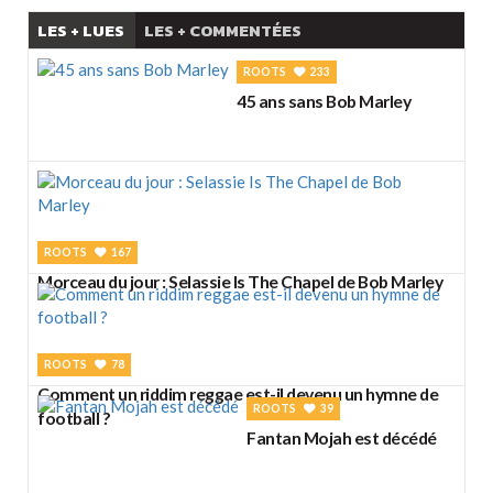
LES + LUES
LES + COMMENTÉES
ROOTS
233
45 ans sans Bob Marley
ROOTS
167
Morceau du jour : Selassie Is The Chapel de Bob Marley
ROOTS
78
Comment un riddim reggae est-il devenu un hymne de
ROOTS
39
football ?
Fantan Mojah est décédé