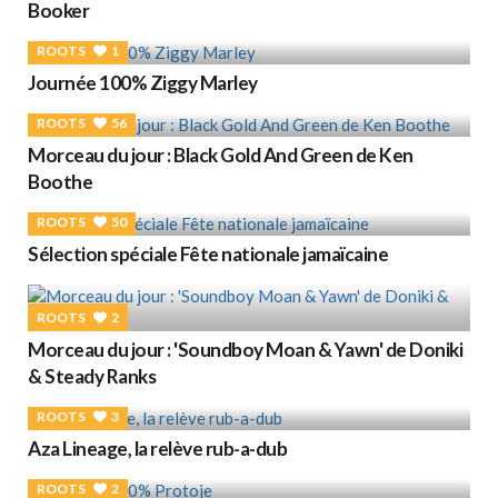
Booker
ROOTS
1
Journée 100% Ziggy Marley
ROOTS
56
Morceau du jour : Black Gold And Green de Ken
Boothe
ROOTS
50
Sélection spéciale Fête nationale jamaïcaine
ROOTS
2
Morceau du jour : 'Soundboy Moan & Yawn' de Doniki
& Steady Ranks
ROOTS
3
Aza Lineage, la relève rub-a-dub
ROOTS
2