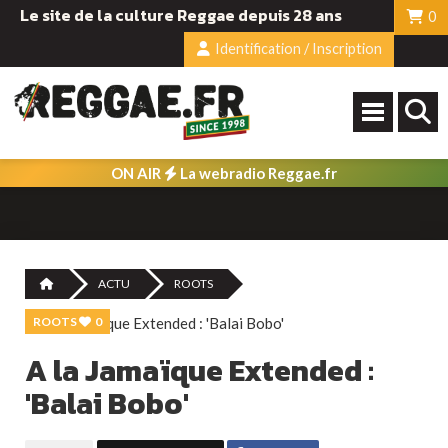
Le site de la culture Reggae depuis 28 ans
0
Identification / Inscription
ON AIR
La webradio Reggae.fr
ACTU
ROOTS
ROOTS
0
A la Jamaïque Extended :
'Balai Bobo'