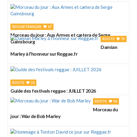
REGGAE FRANÇAIS
67
Morceau du jour : Aux Armes et cætera de Serge
ROOTS
73
Gainsbourg
Damian
Marley à l'honneur sur Reggae.fr
ROOTS
10
Guide des festivals reggae : JUILLET 2026
ROOTS
56
Morceau du
jour : War de Bob Marley