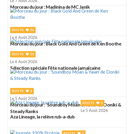
Le 7 Août 2026
Morceau du jour : Madinina de MC Janik
ROOTS
56
Le 6 Août 2026
Morceau du jour : Black Gold And Green de Ken Boothe
ROOTS
50
Le 6 Août 2026
Sélection spéciale Fête nationale jamaïcaine
ROOTS
2
Le 5 Août 2026
ROOTS
3
Morceau du jour : 'Soundboy Moan & Yawn' de Doniki &
Le 5 Août 2026
Steady Ranks
Aza Lineage, la relève rub-a-dub
ROOTS
2