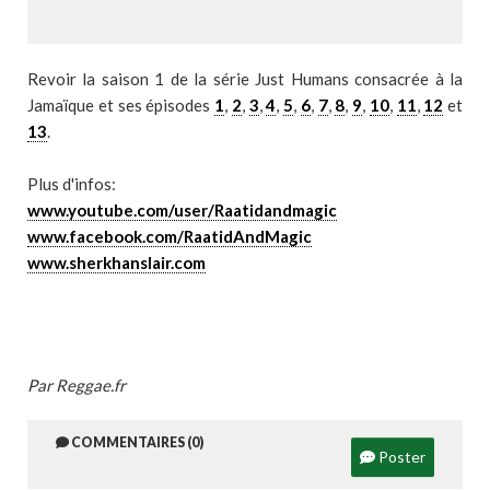
Revoir la saison 1 de la série Just Humans consacrée à la
Jamaïque et ses épisodes
1
,
2
,
3
,
4
,
5
,
6
,
7
,
8
,
9
,
10
,
11
,
12
et
13
.
Plus d'infos:
www.youtube.com/user/Raatidandmagic
www.facebook.com/RaatidAndMagic
www.sherkhanslair.com
Par Reggae.fr
COMMENTAIRES (0)
Poster