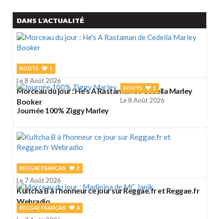
DANS L'ACTUALITÉ
ROOTS
1
Le 8 Août 2026
ROOTS
1
Morceau du jour : He's A Rastaman de Cedella Marley
Le 8 Août 2026
Booker
Journée 100% Ziggy Marley
REGGAE FRANÇAIS
2
Le 7 Août 2026
Kultcha B à l'honneur ce jour sur Reggae.fr et Reggae.fr
Webradio
REGGAE FRANÇAIS
4