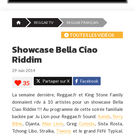
REGGAE TV
REGGAE FRANÇAIS
TOUTES LES VIDÉOS
Showcase Bella Ciao
Riddim
29 Juin 2014
Partager sur X
Facebook
La semaine dernière, Reggae.fr et King Stone Family
donnaient rdv à 10 artistes pour un showcase Bella
Ciao Riddim !!! Au programme de cette soirée familiale
backée par Ju Lion pour Reggae.fr Sound:
Kateb
,
Terry
Bible
, Djanta,
Max Livio
, Greg
Colocks
, Sista Rosta,
Tchong Libo, Straïka,
Tiwony
et le grand Féfé Typical.