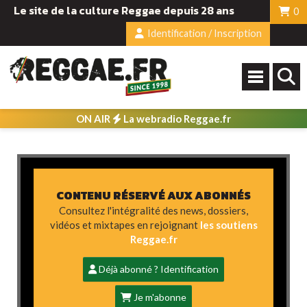
Le site de la culture Reggae depuis 28 ans
0
Identification / Inscription
ON AIR
La webradio Reggae.fr
CONTENU RÉSERVÉ AUX ABONNÉS
Consultez l'intégralité des news, dossiers,
vidéos et mixtapes en rejoignant
les soutiens
Reggae.fr
Déjà abonné ? Identification
Je m'abonne