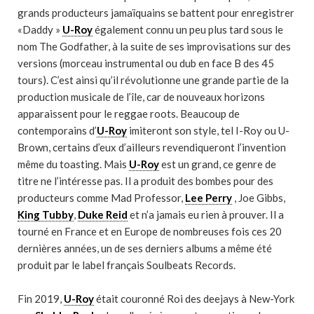
grands producteurs jamaïquains se battent pour enregistrer
«Daddy »
U-Roy
également connu un peu plus tard sous le
nom The Godfather, à la suite de ses improvisations sur des
versions (morceau instrumental ou dub en face B des 45
tours). C’est ainsi qu’il révolutionne une grande partie de la
production musicale de l’île, car de nouveaux horizons
apparaissent pour le reggae roots. Beaucoup de
contemporains d’
U-Roy
imiteront son style, tel I-Roy ou U-
Brown, certains d’eux d’ailleurs revendiqueront l’invention
même du toasting. Mais
U-Roy
est un grand, ce genre de
titre ne l’intéresse pas. Il a produit des bombes pour des
producteurs comme Mad Professor,
Lee Perry
, Joe Gibbs,
King Tubby
,
Duke Reid
et n’a jamais eu rien à prouver. Il a
tourné en France et en Europe de nombreuses fois ces 20
dernières années, un de ses derniers albums a même été
produit par le label français Soulbeats Records.
Fin 2019,
U-Roy
était couronné Roi des deejays à New-York