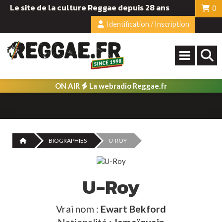
Le site de la culture Reggae depuis 28 ans
0
Identification / Inscription
ON AIR
La webradio Reggae.fr
BIOGRAPHIES
U-ROY
U-Roy
Vrai nom :
Ewart Bekford