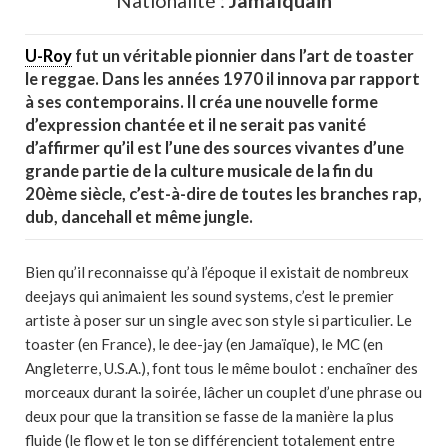
Nationalité :
Jamaïquain
U-Roy
fut un véritable pionnier dans l’art de toaster
le reggae. Dans les années 1970 il innova par rapport
à ses contemporains. Il créa une nouvelle forme
d’expression chantée et il ne serait pas vanité
d’affirmer qu’il est l’une des sources vivantes d’une
grande partie de la culture musicale de la fin du
20ème siècle, c’est-à-dire de toutes les branches rap,
dub, dancehall et même jungle.
Bien qu’il reconnaisse qu’à l’époque il existait de nombreux
deejays qui animaient les sound systems, c’est le premier
artiste à poser sur un single avec son style si particulier. Le
toaster (en France), le dee-jay (en Jamaïque), le MC (en
Angleterre, U.S.A.), font tous le même boulot : enchaîner des
morceaux durant la soirée, lâcher un couplet d’une phrase ou
deux pour que la transition se fasse de la manière la plus
fluide (le flow et le ton se différencient totalement entre