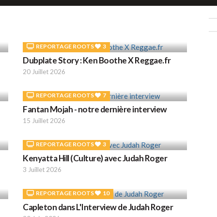
REPORTAGE ROOTS
3
Dubplate Story : Ken Boothe X Reggae.fr
20 Juillet 2026
REPORTAGE ROOTS
7
Fantan Mojah - notre dernière interview
15 Juillet 2026
REPORTAGE ROOTS
3
Kenyatta Hill (Culture) avec Judah Roger
3 Juillet 2026
REPORTAGE ROOTS
10
Capleton dans L'Interview de Judah Roger