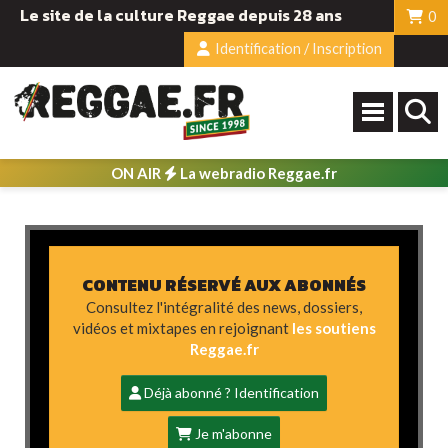
Le site de la culture Reggae depuis 28 ans
0
Identification / Inscription
ON AIR
La webradio Reggae.fr
CONTENU RÉSERVÉ AUX ABONNÉS
Consultez l'intégralité des news, dossiers,
vidéos et mixtapes en rejoignant
les soutiens
Reggae.fr
Déjà abonné ? Identification
Je m'abonne