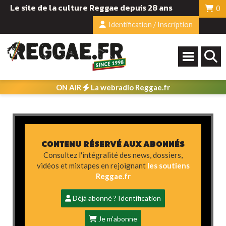
Le site de la culture Reggae depuis 28 ans
0
Identification / Inscription
ON AIR
La webradio Reggae.fr
CONTENU RÉSERVÉ AUX ABONNÉS
Consultez l'intégralité des news, dossiers,
vidéos et mixtapes en rejoignant
les soutiens
Reggae.fr
Déjà abonné ? Identification
Je m'abonne