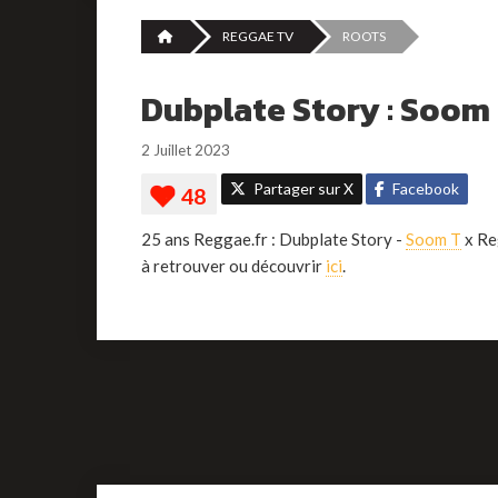
REGGAE TV
ROOTS
Dubplate Story : Soom 
2 Juillet 2023
Partager sur X
Facebook
25 ans Reggae.fr : Dubplate Story -
Soom T
x Reg
à retrouver ou découvrir
ici
.