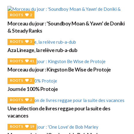
ROOTS
2
Morceau du jour : 'Soundboy Moan & Yawn' de Doniki
& Steady Ranks
ROOTS
3
Aza Lineage, la relève rub-a-dub
ROOTS
41
Morceau du jour : Kingston Be Wise de Protoje
ROOTS
2
Journée 100% Protoje
ROOTS
2
Une sélection de livres reggae pour la suite des
vacances
ROOTS
19