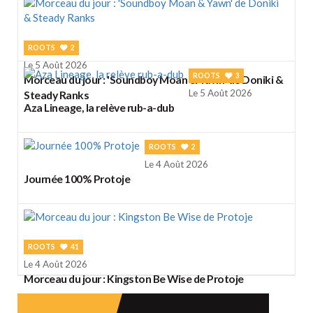
ROOTS
2
Le 5 Août 2026
ROOTS
3
Morceau du jour : 'Soundboy Moan & Yawn' de Doniki &
Le 5 Août 2026
Steady Ranks
Aza Lineage, la relève rub-a-dub
ROOTS
2
Le 4 Août 2026
Journée 100% Protoje
ROOTS
41
Le 4 Août 2026
Morceau du jour : Kingston Be Wise de Protoje