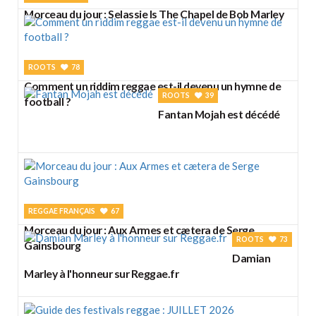
Morceau du jour : Selassie Is The Chapel de Bob Marley
ROOTS
78
Comment un riddim reggae est-il devenu un hymne de
ROOTS
39
football ?
Fantan Mojah est décédé
REGGAE FRANÇAIS
67
Morceau du jour : Aux Armes et cætera de Serge
ROOTS
73
Gainsbourg
Damian
Marley à l'honneur sur Reggae.fr