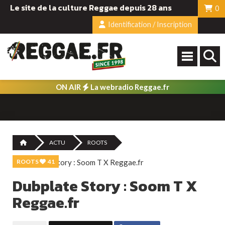
Le site de la culture Reggae depuis 28 ans
0
Identification / Inscription
ON AIR
La webradio Reggae.fr
ACTU
ROOTS
ROOTS
41
Dubplate Story : Soom T X
Reggae.fr