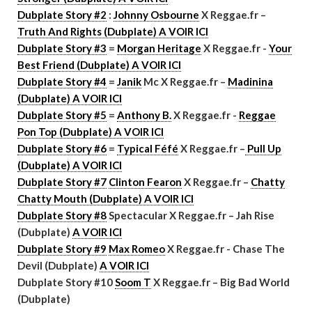
Dubplate Story #2
:
Johnny Osbourne
X Reggae.fr –
Truth And Rights (Dubplate) A VOIR ICI
Dubplate Story #3
=
Morgan Heritage
X Reggae.fr -
Your
Best Friend (Dubplate) A VOIR ICI
Dubplate Story #4
=
Janik
Mc X Reggae.fr –
Madinina
(Dubplate) A VOIR ICI
Dubplate Story #5
=
Anthony B.
X Reggae.fr -
Reggae
Pon Top (Dubplate) A VOIR ICI
Dubplate Story #6
=
Typical Féfé
X Reggae.fr –
Pull Up
(Dubplate) A VOIR ICI
Dubplate Story #7
Clinton Fearon
X Reggae.fr –
Chatty
Chatty Mouth (Dubplate) A VOIR ICI
Dubplate Story #8
Spectacular X Reggae.fr – Jah Rise
(Dubplate)
A VOIR ICI
Dubplate Story #9
Max Romeo
X Reggae.fr - Chase The
Devil (Dubplate)
A VOIR ICI
Dubplate Story #10
Soom T
X Reggae.fr – Big Bad World
(Dubplate)