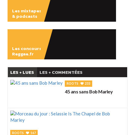
Les mixtapes
& podcasts
ÉCOUTER
Les concours
Reggae.fr
LES + LUES
LES + COMMENTÉES
ROOTS
233
45 ans sans Bob Marley
ROOTS
167