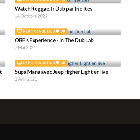
Watch Reggae.fr Dub par Irie Ites
14 Octobre 2022
REPORTAGE DUB
39
OBF's Experience - In The Dub Lab
7 Mai 2021
REPORTAGE DUB
38
t
Supa Mana avec Jeep Higher Light en live
2 Avril 2021