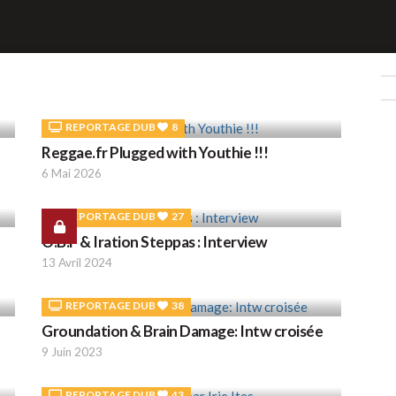
REPORTAGE DUB
8
Reggae.fr Plugged with Youthie !!!
6 Mai 2026
REPORTAGE DUB
27
O.B.F & Iration Steppas : Interview
13 Avril 2024
REPORTAGE DUB
38
Groundation & Brain Damage: Intw croisée
9 Juin 2023
REPORTAGE DUB
43