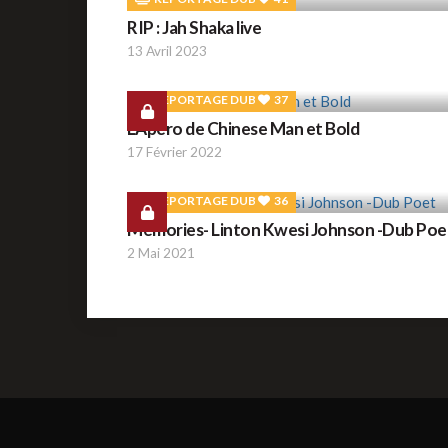
RIP : Jah Shaka live
13 Avril 2023
REPORTAGE DUB
37
L'Apéro de Chinese Man et Bold
17 Février 2022
REPORTAGE DUB
36
Memories- Linton Kwesi Johnson -Dub Poe
2 Mai 2021