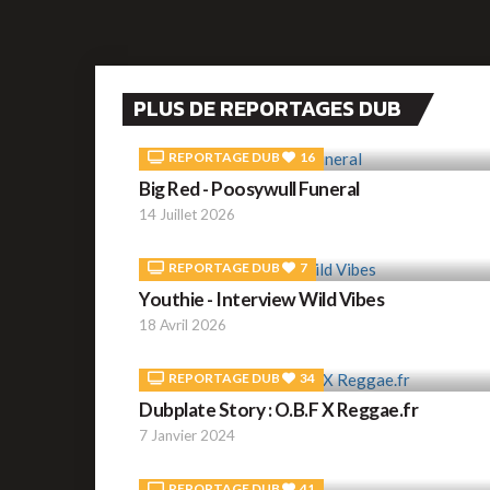
PLUS DE REPORTAGES DUB
REPORTAGE DUB
16
Big Red - Poosywull Funeral
14 Juillet 2026
REPORTAGE DUB
7
Youthie - Interview Wild Vibes
18 Avril 2026
REPORTAGE DUB
34
Dubplate Story : O.B.F X Reggae.fr
7 Janvier 2024
REPORTAGE DUB
41