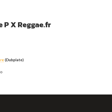
e P X Reggae.fr
ure
(Dubplate)
do