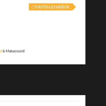
TOUTES LES VIDÉOS
ul
& Makasound!