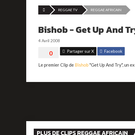
REGGAE TV
REGGAE AFRICAIN
Bishob - Get Up And Tr
4 Avril 2008
Partager sur X
Facebook
Le premier Clip de
Bishob
"Get Up And Try", un ex
PLUS DE CLIPS REGGAE AFRICAIN