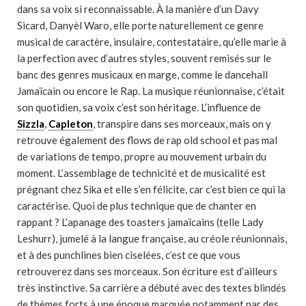
dans sa voix si reconnaissable. À la manière d’un Davy
Sicard, Danyèl Waro, elle porte naturellement ce genre
musical de caractère, insulaire, contestataire, qu’elle marie à
la perfection avec d’autres styles, souvent remisés sur le
banc des genres musicaux en marge, comme le dancehall
Jamaïcain ou encore le Rap. La musique réunionnaise, c’était
son quotidien, sa voix c’est son héritage. L’influence de
Sizzla
,
Capleton
, transpire dans ses morceaux, mais on y
retrouve également des flows de rap old school et pas mal
de variations de tempo, propre au mouvement urbain du
moment. L’assemblage de technicité et de musicalité est
prégnant chez Sika et elle s’en félicite, car c’est bien ce qui la
caractérise. Quoi de plus technique que de chanter en
rappant ? L’apanage des toasters jamaïcains (telle Lady
Leshurr), jumelé à la langue française, au créole réunionnais,
et à des punchlines bien ciselées, c’est ce que vous
retrouverez dans ses morceaux. Son écriture est d’ailleurs
très instinctive. Sa carrière a débuté avec des textes blindés
de thèmes forts à une époque marquée notamment par des