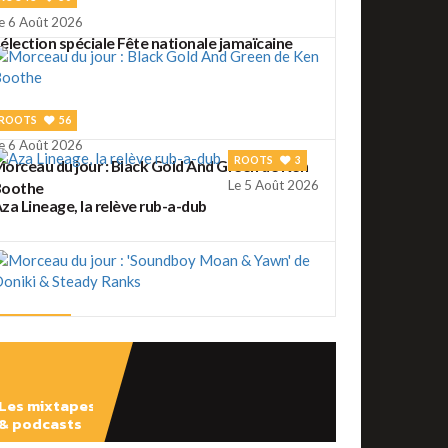
e 6 Août 2026
élection spéciale Fête nationale jamaïcaine
ROOTS
56
e 6 Août 2026
ROOTS
3
orceau du jour : Black Gold And Green de Ken
Le 5 Août 2026
Boothe
za Lineage, la relève rub-a-dub
ROOTS
2
e 5 Août 2026
orceau du jour : 'Soundboy Moan & Yawn' de
oniki & Steady Ranks
Les mixtapes
ROOTS
41
& podcasts
e 4 Août 2026