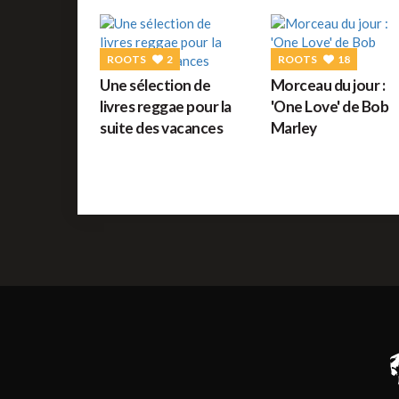
ROOTS
2
ROOTS
18
Une sélection de
Morceau du jour :
livres reggae pour la
'One Love' de Bob
suite des vacances
Marley