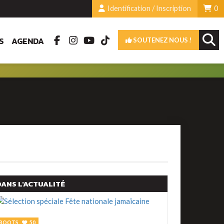
Identification / Inscription
0
S
AGENDA
SOUTENEZ NOUS !
DANS L'ACTUALITÉ
ROOTS
50