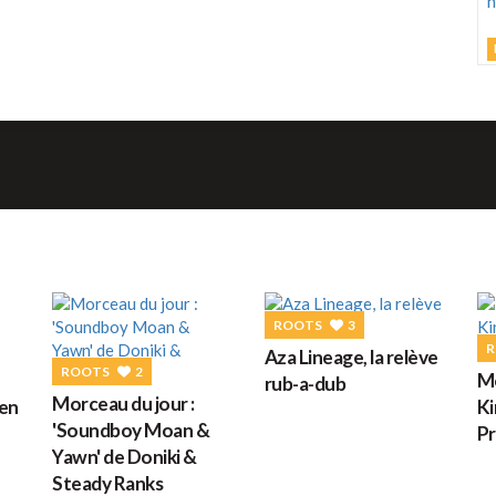
d
L
C
M
h
d
M
ROOTS
3
G
R
Aza Lineage, la relève
ROOTS
2
Mo
rub-a-dub
D
Morceau du jour :
een
Ki
'Soundboy Moan &
Pr
Yawn' de Doniki &
Steady Ranks