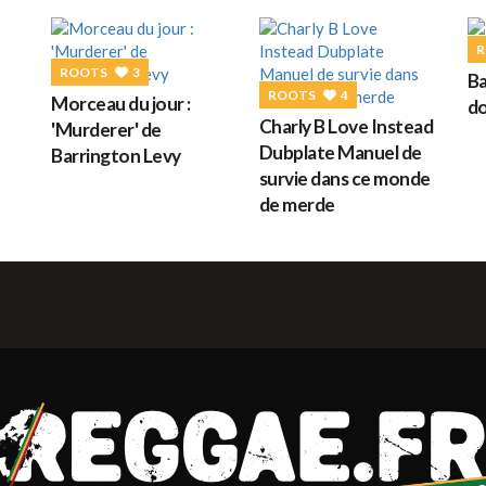
G
R
ROOTS
3
Ba
ROOTS
4
Morceau du jour :
do
M
Charly B Love Instead
'Murderer' de
Dubplate Manuel de
Barrington Levy
survie dans ce monde
de merde
H
L
s