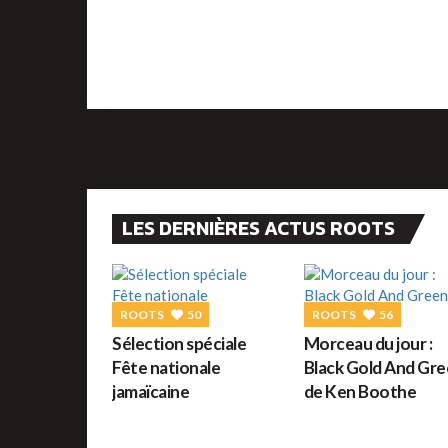
LES DERNIÈRES ACTUS ROOTS
ROOTS
50
ROOTS
56
Sélection spéciale
Morceau du jour :
Fête nationale
Black Gold And Gr
jamaïcaine
de Ken Boothe