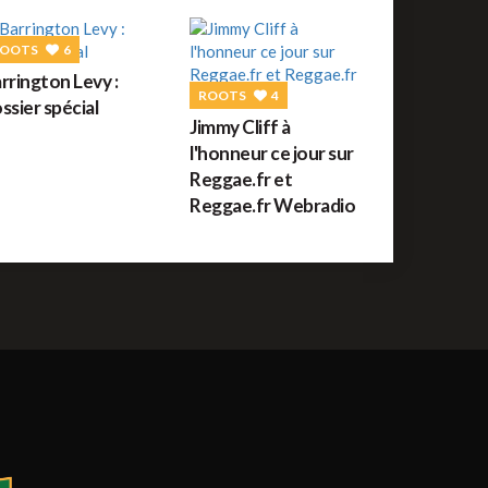
uide des festivals reggae : JUILLET 2026
OOTS
6
rrington Levy :
ROOTS
56
ROOTS
4
ssier spécial
orceau du jour : War de Bob Marley
Jimmy Cliff à
l'honneur ce jour sur
Reggae.fr et
Reggae.fr Webradio
REGGAE FRANÇAIS
61
ommage à Tonton David ce jour sur Reggae.fr
REGGAE AFRICAIN
12
idiop aux auditions à l'aveugle de The Voice ce
amedi