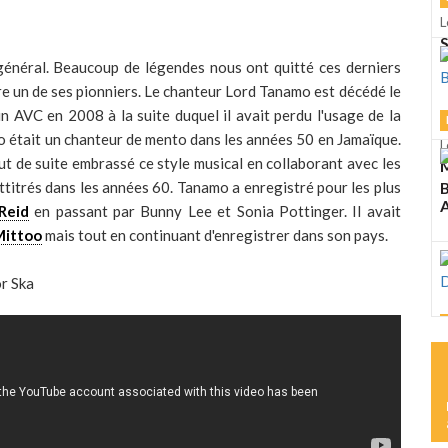
L
S
 général. Beaucoup de légendes nous ont quitté ces derniers
re un de ses pionniers. Le chanteur Lord Tanamo est décédé le
un AVC en 2008 à la suite duquel il avait perdu l'usage de la
namo était un chanteur de mento dans les années 50 en Jamaïque.
L
 tout de suite embrassé ce style musical en collaborant avec les
M
ttitrés dans les années 60. Tanamo a enregistré pour les plus
A
Reid
en passant par Bunny Lee et Sonia Pottinger. Il avait
Mittoo
mais tout en continuant d'enregistrer dans son pays.
or Ska
L
M
D
L