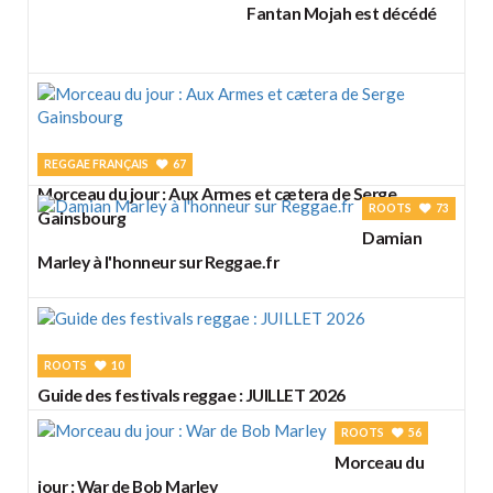
Fantan Mojah est décédé
REGGAE FRANÇAIS
67
Morceau du jour : Aux Armes et cætera de Serge
ROOTS
73
Gainsbourg
Damian
Marley à l'honneur sur Reggae.fr
ROOTS
10
Guide des festivals reggae : JUILLET 2026
ROOTS
56
Morceau du
jour : War de Bob Marley