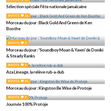
Sélection spéciale Fête nationale jamaïcaine
ROOTS
56
Morceau du jour : Black Gold And Green de Ken
Boothe
ROOTS
2
Morceau du jour : 'Soundboy Moan & Yawn' de Doniki
& Steady Ranks
ROOTS
3
Aza Lineage, la relève rub-a-dub
ROOTS
41
Morceau du jour : Kingston Be Wise de Protoje
ROOTS
2
Journée 100% Protoje