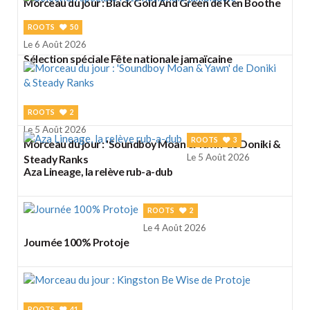
Morceau du jour : Black Gold And Green de Ken Boothe
ROOTS
50
Le 6 Août 2026
Sélection spéciale Fête nationale jamaïcaine
ROOTS
2
Le 5 Août 2026
ROOTS
3
Morceau du jour : 'Soundboy Moan & Yawn' de Doniki &
Le 5 Août 2026
Steady Ranks
Aza Lineage, la relève rub-a-dub
ROOTS
2
Le 4 Août 2026
Journée 100% Protoje
ROOTS
41