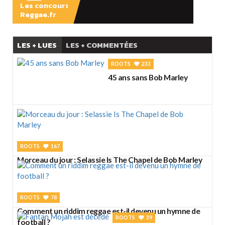
Les concours
Reggae.fr
LES + LUES
LES + COMMENTÉES
ROOTS
233
45 ans sans Bob Marley
ROOTS
167
Morceau du jour : Selassie Is The Chapel de Bob Marley
ROOTS
78
Comment un riddim reggae est-il devenu un hymne de
ROOTS
39
football ?