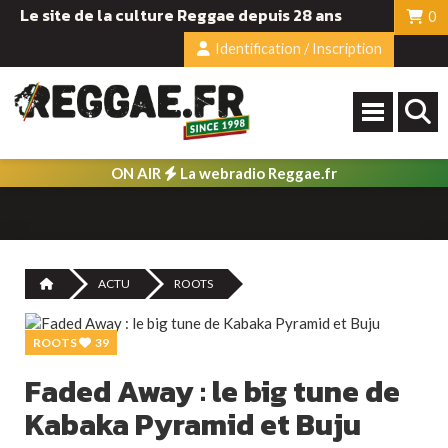
Le site de la culture Reggae depuis 28 ans
0
Identification / Inscription
ON AIR
La webradio Reggae.fr
ACTU
ROOTS
ROOTS
39
Faded Away : le big tune de
Kabaka Pyramid et Buju