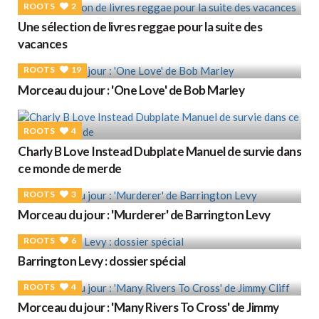
ROOTS
2
Une sélection de livres reggae pour la suite des
vacances
ROOTS
19
Morceau du jour : 'One Love' de Bob Marley
ROOTS
4
Charly B Love Instead Dubplate Manuel de survie dans
ce monde de merde
ROOTS
3
Morceau du jour : 'Murderer' de Barrington Levy
ROOTS
6
Barrington Levy : dossier spécial
ROOTS
4
Morceau du jour : 'Many Rivers To Cross' de Jimmy