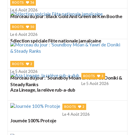
ROOTS
56
Le 6 Août 2026
Morceau du jour : Black Gold And Green de Ken Boothe
ROOTS
50
Le 6 Août 2026
Sélection spéciale Fête nationale jamaïcaine
ROOTS
2
Le 5 Août 2026
ROOTS
3
Morceau du jour : 'Soundboy Moan & Yawn' de Doniki &
Le 5 Août 2026
Steady Ranks
Aza Lineage, la relève rub-a-dub
ROOTS
2
Le 4 Août 2026
Journée 100% Protoje