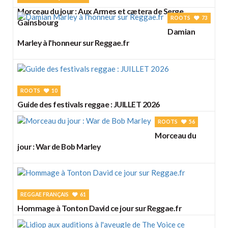
Morceau du jour : Aux Armes et cætera de Serge
ROOTS
73
Gainsbourg
Damian
Marley à l'honneur sur Reggae.fr
ROOTS
10
Guide des festivals reggae : JUILLET 2026
ROOTS
56
Morceau du
jour : War de Bob Marley
REGGAE FRANÇAIS
61
Hommage à Tonton David ce jour sur Reggae.fr