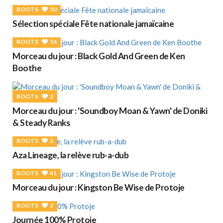
ROOTS
50
Sélection spéciale Fête nationale jamaïcaine
ROOTS
56
Morceau du jour : Black Gold And Green de Ken
Boothe
ROOTS
2
Morceau du jour : 'Soundboy Moan & Yawn' de Doniki
& Steady Ranks
ROOTS
3
Aza Lineage, la relève rub-a-dub
ROOTS
41
Morceau du jour : Kingston Be Wise de Protoje
ROOTS
2
Journée 100% Protoje