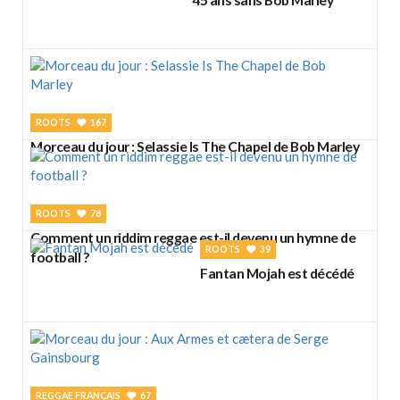
ROOTS
167
Morceau du jour : Selassie Is The Chapel de Bob Marley
ROOTS
78
Comment un riddim reggae est-il devenu un hymne de
ROOTS
39
football ?
Fantan Mojah est décédé
REGGAE FRANÇAIS
67