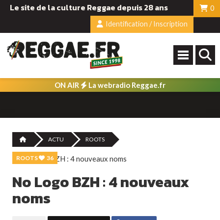
Le site de la culture Reggae depuis 28 ans
0
Identification / Inscription
ON AIR
La webradio Reggae.fr
ACTU
ROOTS
ROOTS
36
No Logo BZH : 4 nouveaux
noms