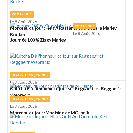
ROOTS
3
Le 8 Août 2026
ROOTS
3
Morceau du jour : He's A Rastaman de Cedella Marley
Le 8 Août 2026
Booker
Journée 100% Ziggy Marley
REGGAE FRANÇAIS
2
Le 7 Août 2026
Kultcha B à l'honneur ce jour sur Reggae.fr et Reggae.fr
Webradio
REGGAE FRANÇAIS
4
Le 7 Août 2026
Morceau du jour : Madinina de MC Janik