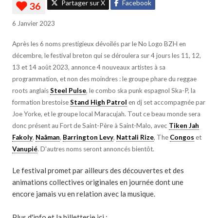
Partager sur X
Facebook
6 Janvier 2023
Après les 6 noms prestigieux dévoilés par le No Logo BZH en
décembre, le festival breton qui se déroulera sur 4 jours les 11, 12,
13 et 14 août 2023, annonce 4 nouveaux artistes à sa
programmation, et non des moindres : le groupe phare du reggae
roots anglais
Steel Pulse
, le combo ska punk espagnol Ska-P, la
formation brestoise
Stand High Patrol
en dj set accompagnée par
Joe Yorke, et le groupe local Maracujah. Tout ce beau monde sera
donc présent au Fort de Saint-Père à Saint-Malo, avec
Tiken Jah
Fakoly
,
Naâman
,
Barrington Levy
,
Nattali Rize
, The
Congos
et
Vanupié
. D'autres noms seront annoncés bientôt.
Le festival promet par ailleurs des découvertes et des
animations collectives originales en journée dont une
encore jamais vu en relation avec la musique.
Plus d'info et la billetterie ici :