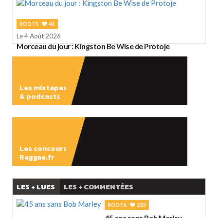
ROOTS
41
Le 4 Août 2026
Morceau du jour : Kingston Be Wise de Protoje
Les mixtapes
& podcasts
ÉCOUTER
Les concours
Reggae.fr
LES + LUES
LES + COMMENTÉES
ROOTS
233
45 ans sans Bob Marley