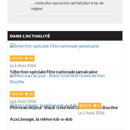
.. . reste plus que proto qui fait plus trop de
reggae
DANS L'ACTUALITÉ
ROOTS
50
Le 6 Août 2026
Sélection spéciale Fête nationale jamaïcaine
ROOTS
56
Le 6 Août 2026
ROOTS
3
Morceau du jour : Black Gold And Green de Ken Boothe
Le 5 Août 2026
Aza Lineage, la relève rub-a-dub