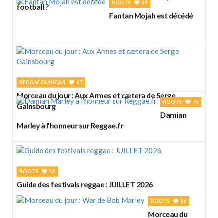
ROOTS
39
football ?
Fantan Mojah est décédé
REGGAE FRANÇAIS
67
Morceau du jour : Aux Armes et cætera de Serge
ROOTS
73
Gainsbourg
Damian
Marley à l'honneur sur Reggae.fr
ROOTS
10
Guide des festivals reggae : JUILLET 2026
ROOTS
56
Morceau du