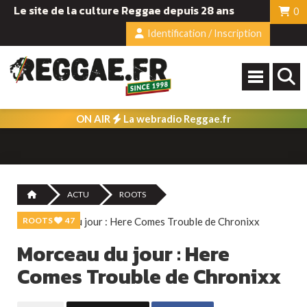
Le site de la culture Reggae depuis 28 ans
0
Identification / Inscription
ON AIR
La webradio Reggae.fr
ACTU
ROOTS
ROOTS
47
Morceau du jour : Here
Comes Trouble de Chronixx