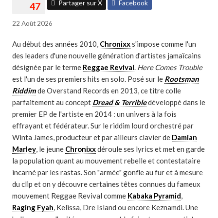
Partager sur X
Facebook
22 Août 2026
Au début des années 2010,
Chronixx
s'impose comme l'un
des leaders d'une nouvelle génération d'artistes jamaïcains
désignée par le terme
Reggae Revival
.
Here Comes Trouble
est l'un de ses premiers hits en solo. Posé sur le
Rootsman
Riddim
de Overstand Records en 2013, ce titre colle
parfaitement au concept
Dread & Terrible
développé dans le
premier EP de l'artiste en 2014 : un univers à la fois
effrayant et fédérateur. Sur le riddim lourd orchestré par
Winta James, producteur et par ailleurs clavier de
Damian
Marley
, le jeune
Chronixx
déroule ses lyrics et met en garde
la population quant au mouvement rebelle et contestataire
incarné par les rastas. Son "armée" gonfle au fur et à mesure
du clip et on y découvre certaines têtes connues du fameux
mouvement Reggae Revival comme
Kabaka Pyramid
,
Raging Fyah
, Kelissa, Dre Island ou encore Keznamdi. Une