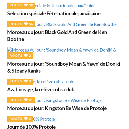
ROOTS
50
Sélection spéciale Fête nationale jamaïcaine
ROOTS
56
Morceau du jour : Black Gold And Green de Ken
Boothe
ROOTS
2
Morceau du jour : 'Soundboy Moan & Yawn' de Doniki
& Steady Ranks
ROOTS
3
Aza Lineage, la relève rub-a-dub
ROOTS
41
Morceau du jour : Kingston Be Wise de Protoje
ROOTS
2
Journée 100% Protoje