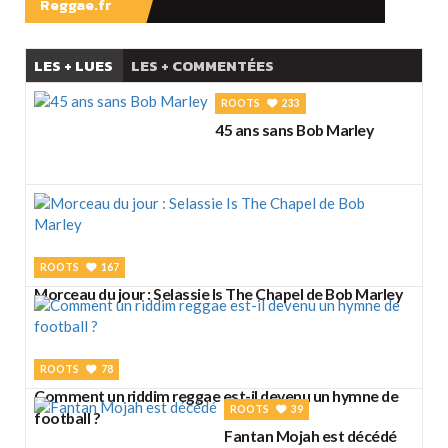
Reggae.fr
LES + LUES
LES + COMMENTÉES
ROOTS
233
45 ans sans Bob Marley
ROOTS
167
Morceau du jour : Selassie Is The Chapel de Bob Marley
ROOTS
78
Comment un riddim reggae est-il devenu un hymne de
ROOTS
39
football ?
Fantan Mojah est décédé