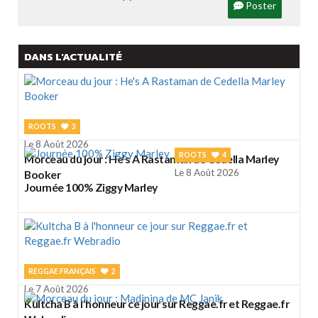
Poster
DANS L'ACTUALITÉ
ROOTS
3
Le 8 Août 2026
ROOTS
4
Morceau du jour : He's A Rastaman de Cedella Marley
Le 8 Août 2026
Booker
Journée 100% Ziggy Marley
REGGAE FRANÇAIS
2
Le 7 Août 2026
Kultcha B à l'honneur ce jour sur Reggae.fr et Reggae.fr