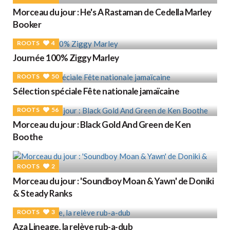
Morceau du jour : He's A Rastaman de Cedella Marley
Booker
ROOTS
4
Journée 100% Ziggy Marley
ROOTS
50
Sélection spéciale Fête nationale jamaïcaine
ROOTS
56
Morceau du jour : Black Gold And Green de Ken
Boothe
ROOTS
2
Morceau du jour : 'Soundboy Moan & Yawn' de Doniki
& Steady Ranks
ROOTS
3
Aza Lineage, la relève rub-a-dub