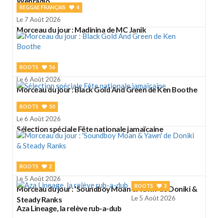
Webradio
REGGAE FRANÇAIS
4
Le 7 Août 2026
Morceau du jour : Madinina de MC Janik
ROOTS
56
Le 6 Août 2026
Morceau du jour : Black Gold And Green de Ken Boothe
ROOTS
50
Le 6 Août 2026
Sélection spéciale Fête nationale jamaïcaine
ROOTS
2
Le 5 Août 2026
ROOTS
3
Morceau du jour : 'Soundboy Moan & Yawn' de Doniki &
Le 5 Août 2026
Steady Ranks
Aza Lineage, la relève rub-a-dub