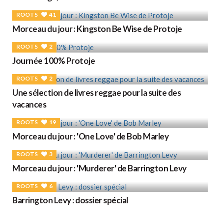
ROOTS
41
Morceau du jour : Kingston Be Wise de Protoje
ROOTS
2
Journée 100% Protoje
ROOTS
2
Une sélection de livres reggae pour la suite des
vacances
ROOTS
19
Morceau du jour : 'One Love' de Bob Marley
ROOTS
3
Morceau du jour : 'Murderer' de Barrington Levy
ROOTS
6
Barrington Levy : dossier spécial