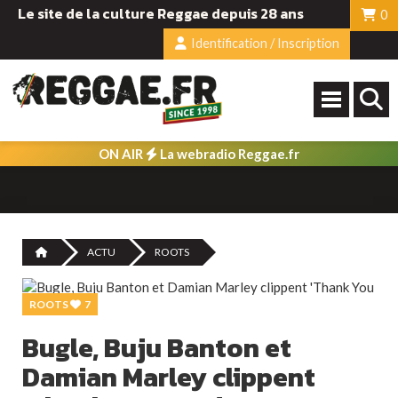
Le site de la culture Reggae depuis 28 ans
0
Identification / Inscription
ON AIR
La webradio Reggae.fr
ACTU
ROOTS
ROOTS
7
Bugle, Buju Banton et
Damian Marley clippent