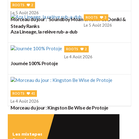
ROOTS
2
Le 5 Août 2026
ROOTS
3
Morceau du jour : 'Soundboy Moan & Yawn' de Doniki &
Le 5 Août 2026
Steady Ranks
Aza Lineage, la relève rub-a-dub
ROOTS
2
Le 4 Août 2026
Journée 100% Protoje
ROOTS
41
Le 4 Août 2026
Morceau du jour : Kingston Be Wise de Protoje
Les mixtapes