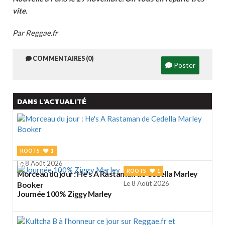
vite.
Par Reggae.fr
COMMENTAIRES (0)
Poster
DANS L'ACTUALITÉ
ROOTS
1
Le 8 Août 2026
ROOTS
1
Morceau du jour : He's A Rastaman de Cedella Marley
Le 8 Août 2026
Booker
Journée 100% Ziggy Marley