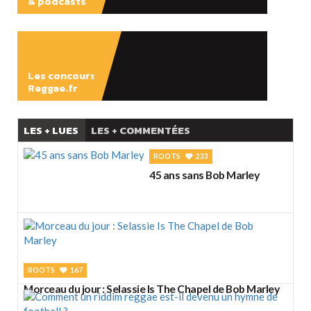
& podcasts
ÉCOUTER
Les concours
Reggae.fr
LES + LUES
LES + COMMENTÉES
ROOTS
233
45 ans sans Bob Marley
ROOTS
167
Morceau du jour : Selassie Is The Chapel de Bob Marley