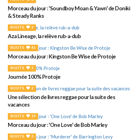
Morceau du jour : 'Soundboy Moan & Yawn' de Doniki
& Steady Ranks
ROOTS
3
Aza Lineage, la relève rub-a-dub
ROOTS
41
Morceau du jour : Kingston Be Wise de Protoje
ROOTS
2
Journée 100% Protoje
ROOTS
2
Une sélection de livres reggae pour la suite des
vacances
ROOTS
19
Morceau du jour : 'One Love' de Bob Marley
ROOTS
3