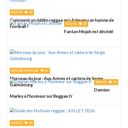
ROOTS
78
Comment un riddim reggae est-il devenu un hymne de
ROOTS
39
football ?
Fantan Mojah est décédé
REGGAE FRANÇAIS
67
Morceau du jour : Aux Armes et cætera de Serge
ROOTS
73
Gainsbourg
Damian
Marley à l'honneur sur Reggae.fr
ROOTS
10