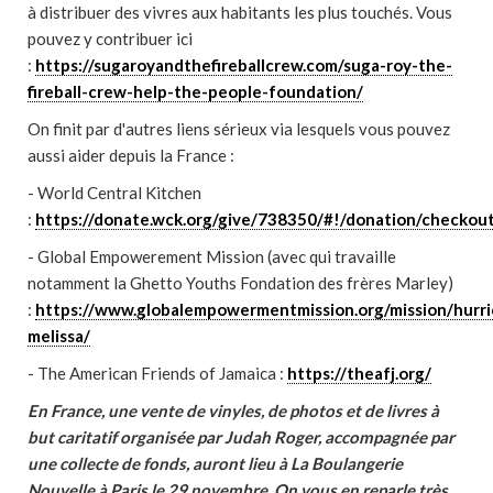
à distribuer des vivres aux habitants les plus touchés. Vous
pouvez y contribuer ici
:
https://sugaroyandthefireballcrew.com/suga-roy-the-
fireball-crew-help-the-people-foundation/
On finit par d'autres liens sérieux via lesquels vous pouvez
aussi aider depuis la France :
- World Central Kitchen
:
https://donate.wck.org/give/738350/#!/donation/checkou
- Global Empowerement Mission (avec qui travaille
notamment la Ghetto Youths Fondation des frères Marley)
:
https://www.globalempowermentmission.org/mission/hurri
melissa/
- The American Friends of Jamaica :
https://theafj.org/
En France, une vente de vinyles, de photos et de livres à
but caritatif organisée par Judah Roger, accompagnée par
une collecte de fonds, auront lieu à La Boulangerie
Nouvelle à Paris le 29 novembre. On vous en reparle très