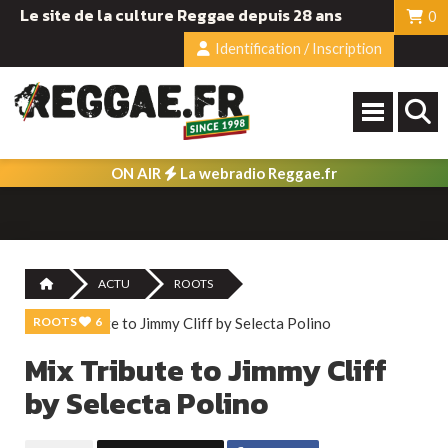
Le site de la culture Reggae depuis 28 ans
0
Identification / Inscription
ON AIR
La webradio Reggae.fr
ACTU
ROOTS
ROOTS
6
Mix Tribute to Jimmy Cliff
by Selecta Polino