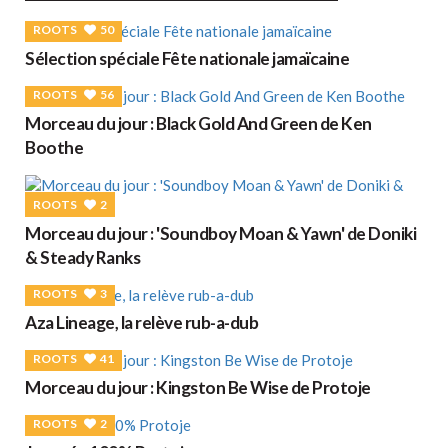
ROOTS
50
Sélection spéciale Fête nationale jamaïcaine
ROOTS
56
Morceau du jour : Black Gold And Green de Ken
Boothe
ROOTS
2
Morceau du jour : 'Soundboy Moan & Yawn' de Doniki
& Steady Ranks
ROOTS
3
Aza Lineage, la relève rub-a-dub
ROOTS
41
Morceau du jour : Kingston Be Wise de Protoje
ROOTS
2