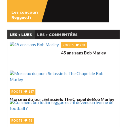
Les concours
Reggae.fr
LES + LUES
LES + COMMENTÉES
ROOTS
233
45 ans sans Bob Marley
ROOTS
167
Morceau du jour : Selassie Is The Chapel de Bob Marley
ROOTS
78