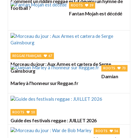
Comment un riddim reggae est-il devenu un hymne de
ROOTS
39
football ?
Fantan Mojah est décédé
REGGAE FRANÇAIS
67
Morceau du jour : Aux Armes et cætera de Serge
ROOTS
73
Gainsbourg
Damian
Marley à l'honneur sur Reggae.fr
ROOTS
10
Guide des festivals reggae : JUILLET 2026
ROOTS
56