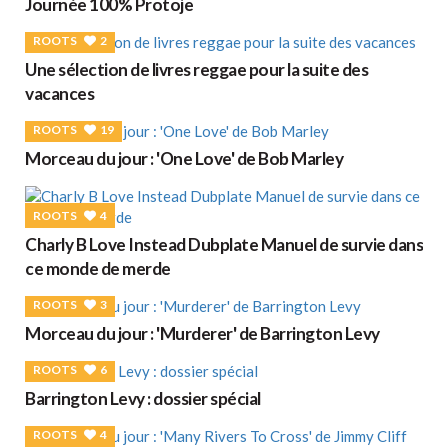
Journée 100% Protoje
ROOTS
2
Une sélection de livres reggae pour la suite des
vacances
ROOTS
19
Morceau du jour : 'One Love' de Bob Marley
ROOTS
4
Charly B Love Instead Dubplate Manuel de survie dans
ce monde de merde
ROOTS
3
Morceau du jour : 'Murderer' de Barrington Levy
ROOTS
6
Barrington Levy : dossier spécial
ROOTS
4