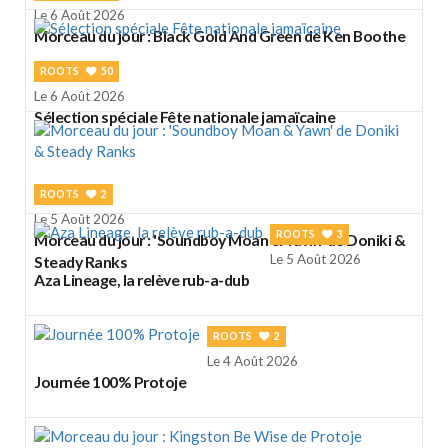
Le 6 Août 2026
Morceau du jour : Black Gold And Green de Ken Boothe
ROOTS
50
Le 6 Août 2026
Sélection spéciale Fête nationale jamaïcaine
ROOTS
2
Le 5 Août 2026
ROOTS
3
Morceau du jour : 'Soundboy Moan & Yawn' de Doniki &
Le 5 Août 2026
Steady Ranks
Aza Lineage, la relève rub-a-dub
ROOTS
2
Le 4 Août 2026
Journée 100% Protoje