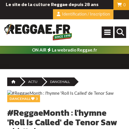
Le site de la culture Reggae depuis 28 ans
0
Identification / Inscription
ON AIR
La webradio Reggae.fr
ACTU
DANCEHALL
DANCEHALL
3
#ReggaeMonth : l'hymne
'Roll Is Called' de Tenor Saw