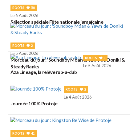
ROOTS
50
Le 6 Août 2026
Sélection spéciale Fête nationale jamaïcaine
ROOTS
2
Le 5 Août 2026
ROOTS
3
Morceau du jour : 'Soundboy Moan & Yawn' de Doniki &
Le 5 Août 2026
Steady Ranks
Aza Lineage, la relève rub-a-dub
ROOTS
2
Le 4 Août 2026
Journée 100% Protoje
ROOTS
41