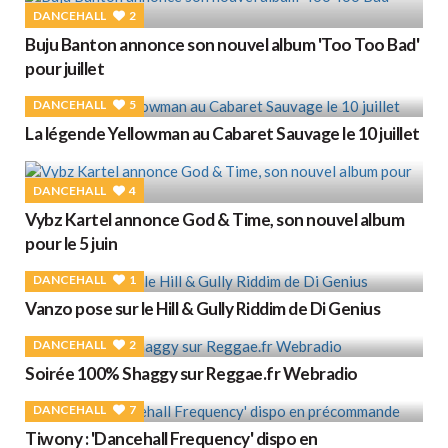
DANCEHALL
2
Buju Banton annonce son nouvel album 'Too Too Bad'
pour juillet
DANCEHALL
5
La légende Yellowman au Cabaret Sauvage le 10 juillet
DANCEHALL
4
Vybz Kartel annonce God & Time, son nouvel album
pour le 5 juin
DANCEHALL
1
Vanzo pose sur le Hill & Gully Riddim de Di Genius
DANCEHALL
2
Soirée 100% Shaggy sur Reggae.fr Webradio
DANCEHALL
7
Tiwony : 'Dancehall Frequency' dispo en