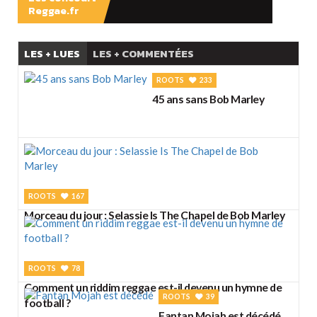
Reggae.fr
LES + LUES
LES + COMMENTÉES
ROOTS
233
45 ans sans Bob Marley
ROOTS
167
Morceau du jour : Selassie Is The Chapel de Bob Marley
ROOTS
78
Comment un riddim reggae est-il devenu un hymne de
ROOTS
39
football ?
Fantan Mojah est décédé