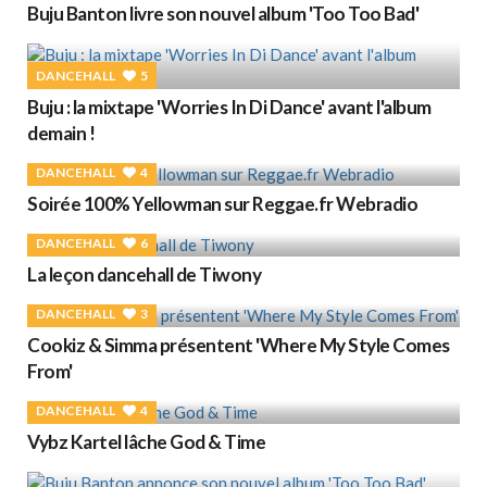
Buju Banton livre son nouvel album 'Too Too Bad'
DANCEHALL
5
Buju : la mixtape 'Worries In Di Dance' avant l'album
demain !
DANCEHALL
4
Soirée 100% Yellowman sur Reggae.fr Webradio
DANCEHALL
6
La leçon dancehall de Tiwony
DANCEHALL
3
Cookiz & Simma présentent 'Where My Style Comes
From'
DANCEHALL
4
Vybz Kartel lâche God & Time