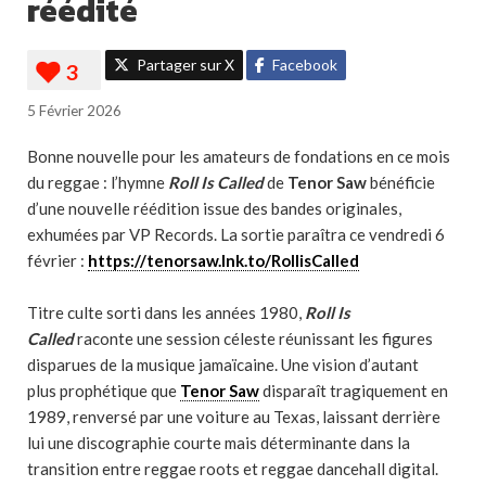
réédité
Partager sur X
Facebook
5 Février 2026
Bonne nouvelle pour les amateurs de fondations en ce mois
du reggae : l’hymne
Roll Is Called
de
Tenor Saw
bénéficie
d’une nouvelle réédition issue des bandes originales,
exhumées par VP Records. La sortie paraîtra ce vendredi 6
février :
https://tenorsaw.lnk.to/RollisCalled
Titre culte sorti dans les années 1980,
Roll Is
Called
raconte une session céleste réunissant les figures
disparues de la musique jamaïcaine. Une vision d’autant
plus prophétique que
Tenor Saw
disparaît tragiquement en
1989, renversé par une voiture au Texas, laissant derrière
lui une discographie courte mais déterminante dans la
transition entre reggae roots et reggae dancehall digital.