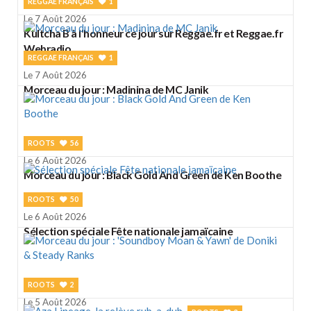
REGGAE FRANÇAIS
1
Le 7 Août 2026
Kultcha B à l'honneur ce jour sur Reggae.fr et Reggae.fr
Webradio
REGGAE FRANÇAIS
1
Le 7 Août 2026
Morceau du jour : Madinina de MC Janik
ROOTS
56
Le 6 Août 2026
Morceau du jour : Black Gold And Green de Ken Boothe
ROOTS
50
Le 6 Août 2026
Sélection spéciale Fête nationale jamaïcaine
ROOTS
2
Le 5 Août 2026