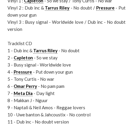
Vinyl 1 :
Capleton
- So we stay / Tony Curtis - No war
Vinyl 2 : Dub inc &
Tarrus Riley
- No doubt /
Pressure
- Put
down your gun
Vinyl 3 : Busy signal - Worldwide love / Dub inc - No doubt
version
Tracklist CD
1 - Dub inc &
Tarrus Riley
- No doubt
2 -
Capleton
- So we stay
3 - Busy signal - Worldwide love
4 -
Pressure
- Put down your gun
5 - Tony Curtis - No war
6 -
Omar Perry
- No pam pam
7 -
Meta Dia
- Day light
8 - Makkan J - Nguur
9 - Naptali & Neil Amos - Reggae lovers
10 - Uwe banton & Jahcoustix - No control
11 - Dub inc - No doubt version