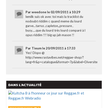
Par weedone le 02/09/2011 à 10:29
lemilk suis ok avec toi mais la tracklist du
nodoubt riddim c quand meme du lourd
garve...tarrus ,capleton,,pressure ,
busy.....que du lourd très lourd comparé à l
opus riddim !!! big up jah mason !!
Par Tieum le 20/09/2011 à 17:33
Yes! Dispo @
http://www.rastavibes.net/reggae-shop/?
lang=fr&p=catalogue&format=7p&label=Diversite
DANS L'ACTUALITÉ