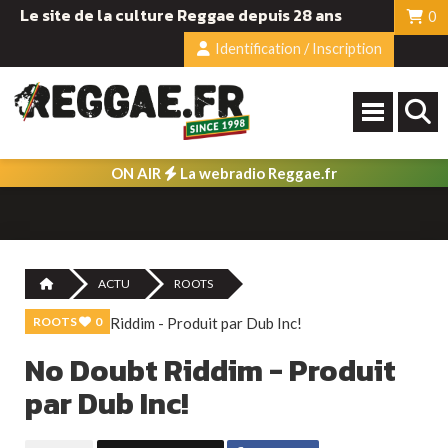
Le site de la culture Reggae depuis 28 ans
0
Identification / Inscription
ON AIR
La webradio Reggae.fr
ACTU
ROOTS
ROOTS
0
No Doubt Riddim - Produit
par Dub Inc!