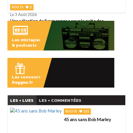
ROOTS
2
Le 3 Août 2026
Une sélection de livres reggae pour la suite des
vacances
Les mixtapes
& podcasts
ÉCOUTER
Les concours
Reggae.fr
LES + LUES
LES + COMMENTÉES
ROOTS
233
45 ans sans Bob Marley