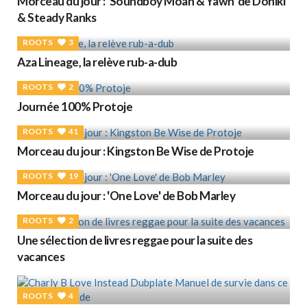
Morceau du jour : 'Soundboy Moan & Yawn' de Doniki
& Steady Ranks
ROOTS
3
Aza Lineage, la relève rub-a-dub
ROOTS
2
Journée 100% Protoje
ROOTS
41
Morceau du jour : Kingston Be Wise de Protoje
ROOTS
19
Morceau du jour : 'One Love' de Bob Marley
ROOTS
2
Une sélection de livres reggae pour la suite des
vacances
ROOTS
4