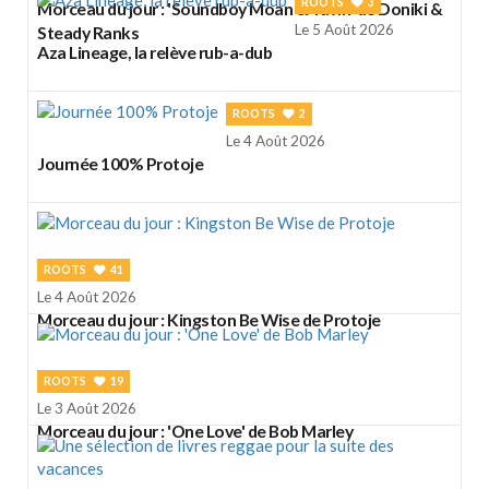
ROOTS
3
Morceau du jour : 'Soundboy Moan & Yawn' de Doniki &
Le 5 Août 2026
Steady Ranks
Aza Lineage, la relève rub-a-dub
ROOTS
2
Le 4 Août 2026
Journée 100% Protoje
ROOTS
41
Le 4 Août 2026
Morceau du jour : Kingston Be Wise de Protoje
ROOTS
19
Le 3 Août 2026
Morceau du jour : 'One Love' de Bob Marley