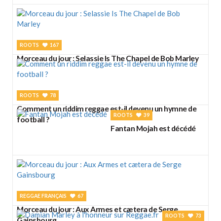
ROOTS
167
Morceau du jour : Selassie Is The Chapel de Bob Marley
ROOTS
78
Comment un riddim reggae est-il devenu un hymne de
ROOTS
39
football ?
Fantan Mojah est décédé
REGGAE FRANÇAIS
67
Morceau du jour : Aux Armes et cætera de Serge
ROOTS
73
Gainsbourg