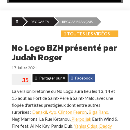
REGGAE TV
REGGAE FRANÇAIS
TOUTES LES VIDÉOS
No Logo BZH présenté par
Judah Roger
17 Juillet 2021
Partager sur X
Facebook
La version bretonne du No Logo aura lieu les 13, 14 et
15 août au Fort de Saint-Père à Saint-Malo, avec une
flopée d'artistes prestigieux dont entre autres
surprises :
Danakil
,
Ayo
,
Clinton Fearon
,
Biga Ranx
,
Neg'Marrons, La Rue Ketanou,
Pierpoljak
Earth Wind &
Fire feat. Al Mc Kay, Panda Dub,
Yaniss Odua
,
Daddy