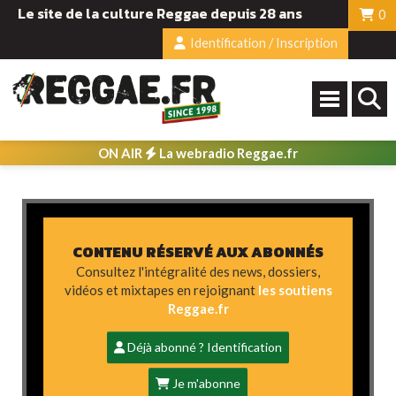
Le site de la culture Reggae depuis 28 ans
0
Identification / Inscription
ON AIR
La webradio Reggae.fr
CONTENU RÉSERVÉ AUX ABONNÉS
Consultez l'intégralité des news, dossiers,
vidéos et mixtapes en rejoignant
les soutiens
Reggae.fr
Déjà abonné ? Identification
Je m'abonne