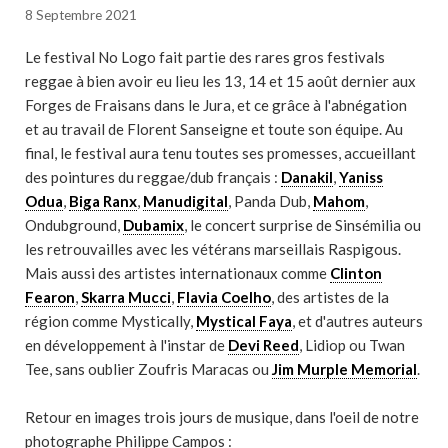
8 Septembre 2021
Le festival No Logo fait partie des rares gros festivals
reggae à bien avoir eu lieu les 13, 14 et 15 août dernier aux
Forges de Fraisans dans le Jura, et ce grâce à l'abnégation
et au travail de Florent Sanseigne et toute son équipe. Au
final, le festival aura tenu toutes ses promesses, accueillant
des pointures du reggae/dub français :
Danakil
,
Yaniss
Odua
,
Biga Ranx
,
Manudigital
, Panda Dub,
Mahom
,
Ondubground,
Dubamix
, le concert surprise de Sinsémilia ou
les retrouvailles avec les vétérans marseillais Raspigous.
Mais aussi des artistes internationaux comme
Clinton
Fearon
,
Skarra Mucci
,
Flavia Coelho
, des artistes de la
région comme Mystically,
Mystical Faya
, et d'autres auteurs
en développement à l'instar de
Devi Reed
, Lidiop ou Twan
Tee, sans oublier Zoufris Maracas ou
Jim Murple Memorial
.
Retour en images trois jours de musique, dans l'oeil de notre
photographe Philippe Campos :