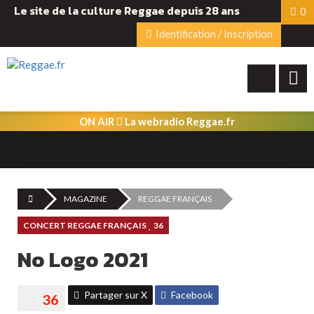
Le site de la culture Reggae depuis 28 ans
0
Identification / Inscription
ON AIR
La webradio Reggae.fr
MAGAZINE
REGGAE FRANÇAIS
CONCERT REGGAE FRANÇAIS
36
No Logo 2021
Partager sur X
Facebook