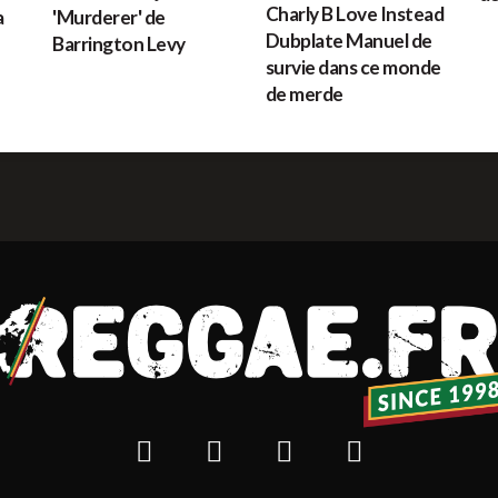
Charly B Love Instead
a
'Murderer' de
Dubplate Manuel de
Barrington Levy
survie dans ce monde
de merde