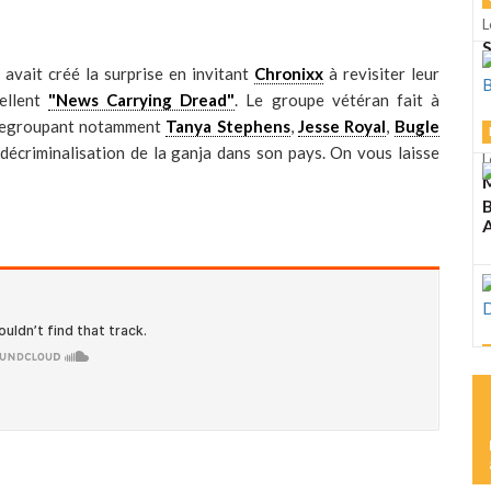
L
S
, avait créé la surprise en invitant
Chronixx
à revisiter leur
cellent
"News Carrying Dread"
. Le groupe vétéran fait à
, regroupant notamment
Tanya Stephens
,
Jesse Royal
,
Bugle
décriminalisation de la ganja dans son pays. On vous laisse
L
M
A
L
M
D
L