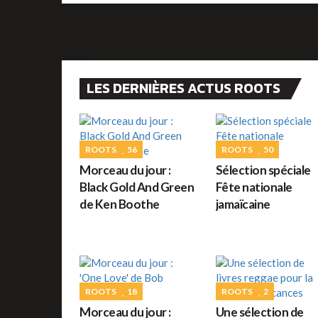
LES DERNIÈRES ACTUS ROOTS
ROOTS
56
ROOTS
50
Morceau du jour :
Sélection spéciale
Black Gold And Green
Fête nationale
de Ken Boothe
jamaïcaine
ROOTS
18
ROOTS
2
Morceau du jour :
Une sélection de