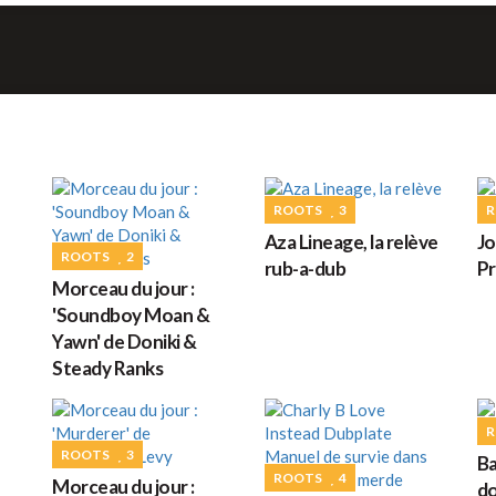
G
M
ROOTS
3
R
Aza Lineage, la relève
J
ROOTS
2
H
rub-a-dub
Pr
Morceau du jour :
'Soundboy Moan &
Yawn' de Doniki &
Steady Ranks
L
s
R
ROOTS
3
Ba
ROOTS
4
Morceau du jour :
do