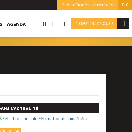
Identification / Inscription
0
S
AGENDA
SOUTENEZ NOUS !
DANS L'ACTUALITÉ
ROOTS
50