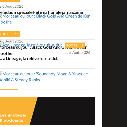
e 6 Août 2026
élection spéciale Fête nationale jamaïcaine
ROOTS
56
e 6 Août 2026
ROOTS
3
orceau du jour : Black Gold And Green de Ken
Le 5 Août 2026
Boothe
za Lineage, la relève rub-a-dub
ROOTS
2
e 5 Août 2026
orceau du jour : 'Soundboy Moan & Yawn' de
oniki & Steady Ranks
Les mixtapes
ROOTS
41
& podcasts
e 4 Août 2026