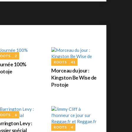
uide des festivals reggae : JUILLET 2026
ROOTS
56
orceau du jour : War de Bob Marley
OOTS
2
REGGAE FRANÇAIS
61
ROOTS
41
ournée 100%
ommage à Tonton David ce jour sur Reggae.fr
Morceau du jour :
otoje
Kingston Be Wise de
Protoje
REGGAE AFRICAIN
12
idiop aux auditions à l'aveugle de The Voice ce
amedi
OOTS
6
rrington Levy :
ROOTS
4
ssier spécial