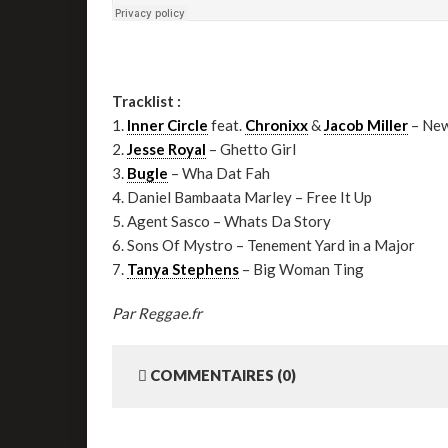
Tracklist :
1.
Inner Circle
feat.
Chronixx
&
Jacob Miller
– New
2.
Jesse Royal
– Ghetto Girl
3.
Bugle
– Wha Dat Fah
4. Daniel Bambaata Marley – Free It Up
5. Agent Sasco – Whats Da Story
6. Sons Of Mystro – Tenement Yard in a Major
7.
Tanya Stephens
– Big Woman Ting
Par Reggae.fr
COMMENTAIRES (0)