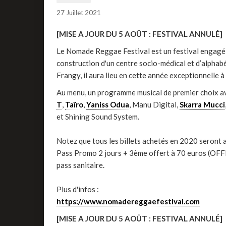
27 Juillet 2021
[MISE A JOUR DU 5 AOÛT : FESTIVAL ANNULÉ]
Le Nomade Reggae Festival est un festival engagé e
construction d'un centre socio-médical et d’alphab
Frangy, il aura lieu en cette année exceptionnelle à 
Au menu, un programme musical de premier choix a
T
,
Taïro
,
Yaniss Odua
, Manu Digital,
Skarra Mucci
et Shining Sound System.
Notez que tous les billets achetés en 2020 seront a
Pass Promo 2 jours + 3ème offert à 70 euros (OFF
pass sanitaire.
Plus d'infos :
https://www.nomadereggaefestival.com
[MISE A JOUR DU 5 AOÛT : FESTIVAL ANNULÉ]