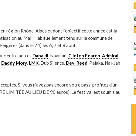
L
K
R
n région Rhône-Alpes et dont l'objectif cette année est la
étisation au Mali. Habituellement tenu sur la commune de
L
M
Feigères (dans le 74) les 6, 7 et 8 août.
vec entre autres
Danakil
, Naaman,
Clinton Fearon
,
Admiral
,
Daddy Mory
,
LMK
, Dub Silence,
Devi Reed
, Paiaka, Nai-Jah
L
M
cceptés. Si vous n'avez pas encore votre pass, profitez d'un
RE LIMITÉE AU LIEU DE 90 euros). Le festival est soumis au
L
S