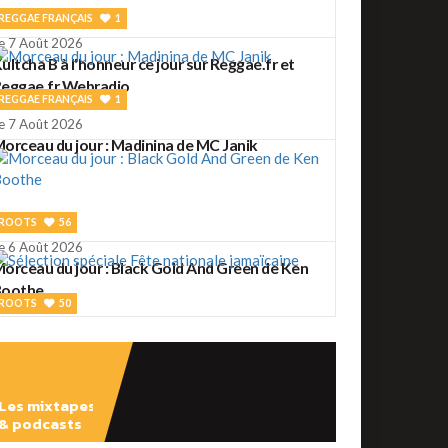
REGGAE FRANÇAIS
1
e 7 Août 2026
ultcha B à l'honneur ce jour sur Reggae.fr et
eggae.fr Webradio
REGGAE FRANÇAIS
1
e 7 Août 2026
orceau du jour : Madinina de MC Janik
ROOTS
56
e 6 Août 2026
orceau du jour : Black Gold And Green de Ken
Boothe
ROOTS
50
e 6 Août 2026
élection spéciale Fête nationale jamaïcaine
Les mixtapes
& podcasts
ROOTS
2