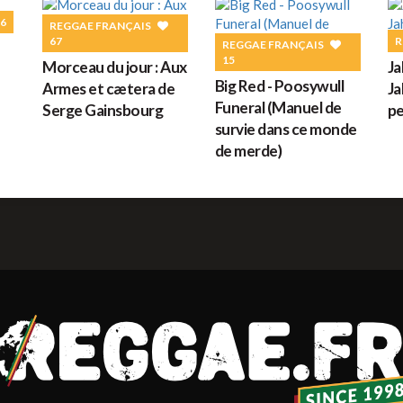
G
6
REGGAE FRANÇAIS
67
R
REGGAE FRANÇAIS
15
Morceau du jour : Aux
Ja
Big Red - Poosywull
Armes et cætera de
Ja
M
Funeral (Manuel de
Serge Gainsbourg
pe
survie dans ce monde
de merde)
H
L
s