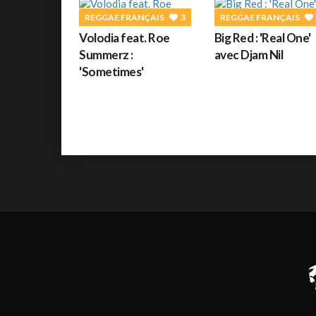
REGGAE FRANÇAIS
3
REGGAE FRANÇAIS
Volodia feat. Roe
Big Red : 'Real One'
Summerz :
avec Djam Nil
'Sometimes'