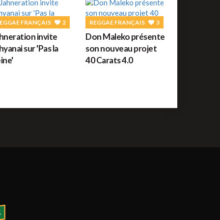
uide des festivals reggae : JUILLET 2026
EGGAE FRANÇAIS
2
REGGAE FRANÇAIS
3
hneration invite
Don Maleko présente
ROOTS
56
hyanai sur 'Pas la
son nouveau projet
orceau du jour : War de Bob Marley
ine'
40 Carats 4.0
REGGAE FRANÇAIS
61
ommage à Tonton David ce jour sur Reggae.fr
REGGAE AFRICAIN
12
idiop aux auditions à l'aveugle de The Voice ce
amedi