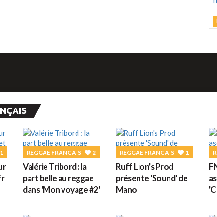
L
C
U
h
v
d
ANÇAIS
M
G
1
REGGAE FRANÇAIS
2
REGGAE FRANÇAIS
1
R
ur
Valérie Tribord : la
Ruff Lion's Prod
FN
D
fr
part belle au reggae
présente 'Sound' de
as
dans 'Mon voyage #2'
Mano
'C