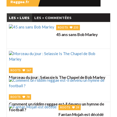
Reggae.fr
LES + LUES
LES + COMMENTÉES
ROOTS
233
45 ans sans Bob Marley
ROOTS
167
Morceau du jour : Selassie Is The Chapel de Bob Marley
ROOTS
78
Comment un riddim reggae est-il devenu un hymne de
ROOTS
39
football ?
Fantan Mojah est décédé