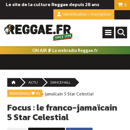
Le site de la culture Reggae depuis 28 ans
0
Identification / Inscription
ON AIR
La webradio Reggae.fr
ACTU
DANCEHALL
DANCEHALL
41
Focus : le franco-jamaïcain
5 Star Celestial