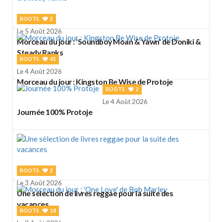
ROOTS
2
Le 5 Août 2026
Morceau du jour : 'Soundboy Moan & Yawn' de Doniki &
Steady Ranks
ROOTS
41
Le 4 Août 2026
Morceau du jour : Kingston Be Wise de Protoje
ROOTS
2
Le 4 Août 2026
Journée 100% Protoje
ROOTS
2
Le 3 Août 2026
Une sélection de livres reggae pour la suite des
vacances
ROOTS
18