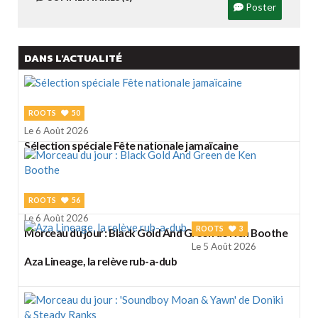
Poster
DANS L'ACTUALITÉ
ROOTS
50
Le 6 Août 2026
Sélection spéciale Fête nationale jamaïcaine
ROOTS
56
Le 6 Août 2026
ROOTS
3
Morceau du jour : Black Gold And Green de Ken Boothe
Le 5 Août 2026
Aza Lineage, la relève rub-a-dub