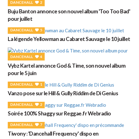
DANCEHALL
2
Buju Banton annonce son nouvel album 'Too Too Bad'
pour juillet
DANCEHALL
5
La légende Yellowman au Cabaret Sauvage le 10 juillet
DANCEHALL
4
Vybz Kartel annonce God & Time, son nouvel album
pour le 5 juin
DANCEHALL
1
Vanzo pose sur le Hill & Gully Riddim de Di Genius
DANCEHALL
2
Soirée 100% Shaggy sur Reggae.fr Webradio
DANCEHALL
7
Tiwony : 'Dancehall Frequency' dispo en