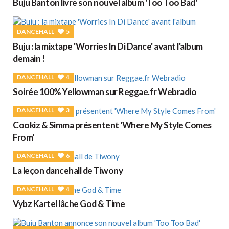
Buju Banton livre son nouvel album 'Too Too Bad'
DANCEHALL
5
Buju : la mixtape 'Worries In Di Dance' avant l'album
demain !
DANCEHALL
4
Soirée 100% Yellowman sur Reggae.fr Webradio
DANCEHALL
3
Cookiz & Simma présentent 'Where My Style Comes
From'
DANCEHALL
6
La leçon dancehall de Tiwony
DANCEHALL
4
Vybz Kartel lâche God & Time