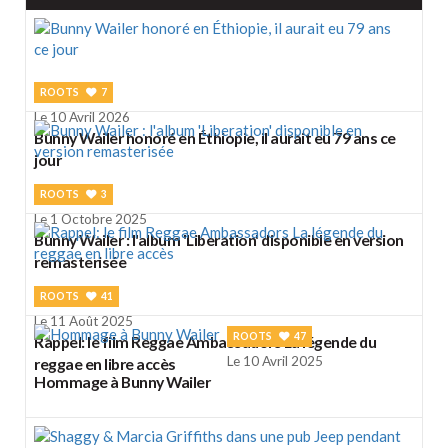
ROOTS
7
Le 10 Avril 2026
Bunny Wailer honoré en Éthiopie, il aurait eu 79 ans ce
jour
ROOTS
3
Le 1 Octobre 2025
Bunny Wailer : l'album 'Liberation' disponible en version
remasterisée
ROOTS
41
Le 11 Août 2025
ROOTS
47
Rappel: le film Reggae Ambassadors La légende du
Le 10 Avril 2025
reggae en libre accès
Hommage à Bunny Wailer