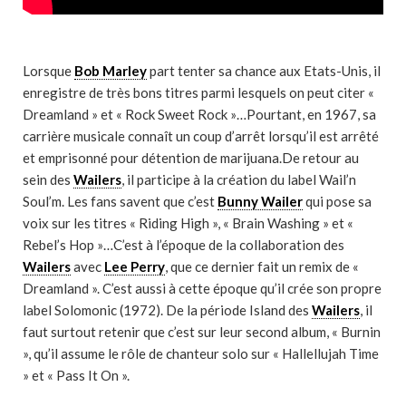
Lorsque
Bob Marley
part tenter sa chance aux Etats-Unis, il
enregistre de très bons titres parmi lesquels on peut citer «
Dreamland » et « Rock Sweet Rock »…Pourtant, en 1967, sa
carrière musicale connaît un coup d’arrêt lorsqu’il est arrêté
et emprisonné pour détention de marijuana.De retour au
sein des
Wailers
, il participe à la création du label Wail’n
Soul’m. Les fans savent que c’est
Bunny Wailer
qui pose sa
voix sur les titres « Riding High », « Brain Washing » et «
Rebel’s Hop »…C’est à l’époque de la collaboration des
Wailers
avec
Lee Perry
, que ce dernier fait un remix de «
Dreamland ». C’est aussi à cette époque qu’il crée son propre
label Solomonic (1972). De la période Island des
Wailers
, il
faut surtout retenir que c’est sur leur second album, « Burnin
», qu’il assume le rôle de chanteur solo sur « Hallellujah Time
» et « Pass It On ».