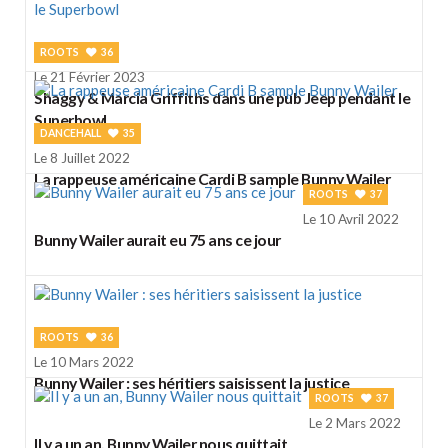
ROOTS
36
Le 21 Février 2023
Shaggy & Marcia Griffiths dans une pub Jeep pendant le
Superbowl
DANCEHALL
35
Le 8 Juillet 2022
La rappeuse américaine Cardi B sample Bunny Wailer
ROOTS
37
Le 10 Avril 2022
Bunny Wailer aurait eu 75 ans ce jour
ROOTS
36
Le 10 Mars 2022
Bunny Wailer : ses héritiers saisissent la justice
ROOTS
37
Le 2 Mars 2022
Il y a un an, Bunny Wailer nous quittait