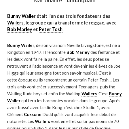
Nationalité :
Jamaïquain
Bunny Wailer
était l'un des trois fondateurs des
Wailers
, le groupe qui a transformé le reggae, avec
Bob Marley
et
Peter Tosh
.
Bunny Wailer
, de son vrai nom Neville Livingstone, est né à
Kingston en 1947. Il rencontre
Bob Marley
dès l’enfance et
les deux vont faire la paire. En effet, les deux potes se
retrouvent à l’adolescence et vont devenir les élèves de Joe
Higgs qui leur enseigne tout son savoir musical. C’est à
cette époque qu’ils rencontrent un certain Peter Tosh… Les
trois amis vont créer successivement Teenagers, puis the
Wailing Rude boys et enfin the Wailing
Wailers
. C’est
Bunny
Wailer
qui fera les harmonies vocales dans le groupe. Après
avoir bossé avec Leslie Kong, c’est chez Studio 1, avec
Clément
Coxsone
Dodd qu’ils vont acquérir leur début de
notoriété. Les
Wailers
vont en effet sortir pas moins de 70
singles pour Studio 1, dans le plus pur style de l’époque :