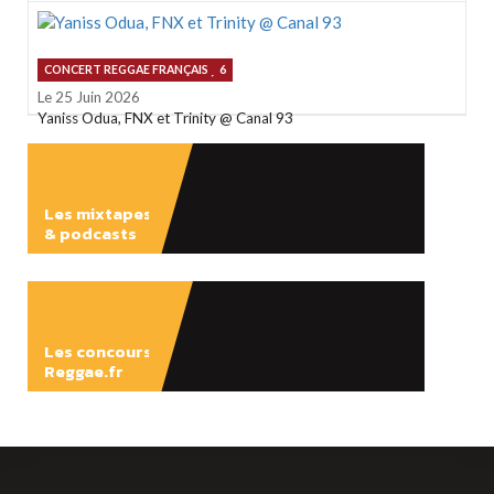
CONCERT REGGAE FRANÇAIS
6
Le 25 Juin 2026
Yaniss Odua, FNX et Trinity @ Canal 93
Les mixtapes
& podcasts
ÉCOUTER
Les concours
Reggae.fr