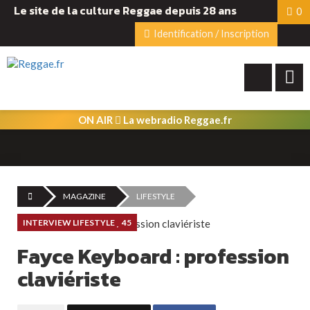
Le site de la culture Reggae depuis 28 ans
0
Identification / Inscription
ON AIR
La webradio Reggae.fr
MAGAZINE
LIFESTYLE
INTERVIEW LIFESTYLE
45
Fayce Keyboard : profession
claviériste