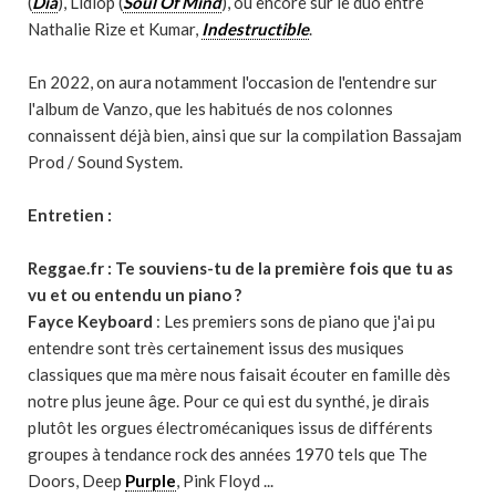
(
Dia
), Lidiop (
Soul Of Mind
), ou encore sur le duo entre
Nathalie Rize et Kumar,
Indestructible
.
En 2022, on aura notamment l'occasion de l'entendre sur
l'album de Vanzo, que les habitués de nos colonnes
connaissent déjà bien, ainsi que sur la compilation Bassajam
Prod / Sound System.
Entretien :
Reggae.fr : Te souviens-tu de la première fois que tu as
vu et ou entendu un piano ?
Fayce Keyboard
: Les premiers sons de piano que j'ai pu
entendre sont très certainement issus des musiques
classiques que ma mère nous faisait écouter en famille dès
notre plus jeune âge. Pour ce qui est du synthé, je dirais
plutôt les orgues électromécaniques issus de différents
groupes à tendance rock des années 1970 tels que The
Doors, Deep
Purple
, Pink Floyd ...