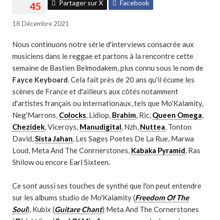
Partager sur X
Facebook
18 Décembre 2021
Nous continuons notre série d'interviews consacrée aux
musiciens dans le reggae et partons à la rencontre cette
semaine de Bastien Belmodakem, plus connu sous le nom de
Fayce Keyboard
. Cela fait près de 20 ans qu'il écume les
scènes de France et d'ailleurs aux côtés notamment
d'artistes français ou internationaux, tels que Mo'Kalamity,
Neg'Marrons,
Colocks
, Lidiop,
Brahim
, Ric,
Queen Omega
,
Chezidek
, Viceroys,
Manudigital
, Nzh,
Nuttea
, Tonton
David,
Sista Jahan
, Les Sages Poetes De La Rue, Marwa
Loud, Meta And The Conrnerstones,
Kabaka Pyramid
, Ras
Shilow ou encore Earl Sixteen.
Ce sont aussi ses touches de synthé que l'on peut entendre
sur les albums studio de Mo'Kalamity (
Freedom Of The
Soul
), Kubix (
Guitare Chant
) Meta And The Cornerstones