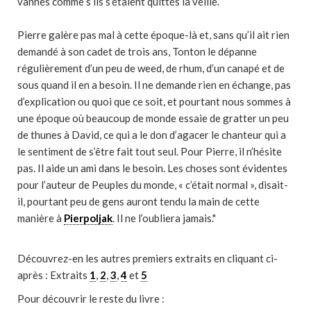
vannes comme s’ils s’étaient quittés la veille.
Pierre galère pas mal à cette époque-là et, sans qu’il ait rien
demandé à son cadet de trois ans, Tonton le dépanne
régulièrement d’un peu de weed, de rhum, d’un canapé et de
sous quand il en a besoin. Il ne demande rien en échange, pas
d’explication ou quoi que ce soit, et pourtant nous sommes à
une époque où beaucoup de monde essaie de gratter un peu
de thunes à David, ce qui a le don d’agacer le chanteur qui a
le sentiment de s’être fait tout seul. Pour Pierre, il n’hésite
pas. Il aide un ami dans le besoin. Les choses sont évidentes
pour l’auteur de Peuples du monde, « c’était normal », disait-
il, pourtant peu de gens auront tendu la main de cette
manière à
Pierpoljak
. Il ne l’oubliera jamais."
Découvrez-en les autres premiers extraits en cliquant ci-
après : Extraits
1
,
2
,
3
,
4
et
5
Pour découvrir le reste du livre :