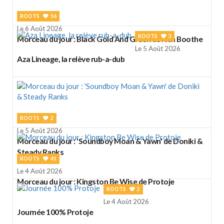
ROOTS
56
Le 6 Août 2026
ROOTS
3
Morceau du jour : Black Gold And Green de Ken Boothe
Le 5 Août 2026
Aza Lineage, la relève rub-a-dub
ROOTS
2
Le 5 Août 2026
Morceau du jour : 'Soundboy Moan & Yawn' de Doniki &
Steady Ranks
ROOTS
41
Le 4 Août 2026
Morceau du jour : Kingston Be Wise de Protoje
ROOTS
2
Le 4 Août 2026
Journée 100% Protoje