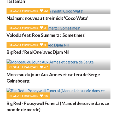
rastaman'
REGGAE FRANÇAIS
32
Naâman : nouveau titre inédit 'Coco Wata'
REGGAE FRANÇAIS
3
Volodia feat. Roe Summerz : 'Sometimes'
REGGAE FRANÇAIS
6
Big Red : 'Real One' avec Djam Nil
REGGAE FRANÇAIS
67
Morceau du jour : Aux Armes et cætera de Serge
Gainsbourg
REGGAE FRANÇAIS
15
Big Red - Poosywull Funeral (Manuel de survie dans ce
monde de merde)