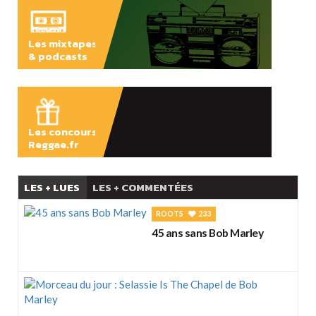
Les mixtapes
& podcasts
ÉCOUTER
Les concours
Reggae.fr
LES + LUES
LES + COMMENTÉES
ROOTS
233
45 ans sans Bob Marley