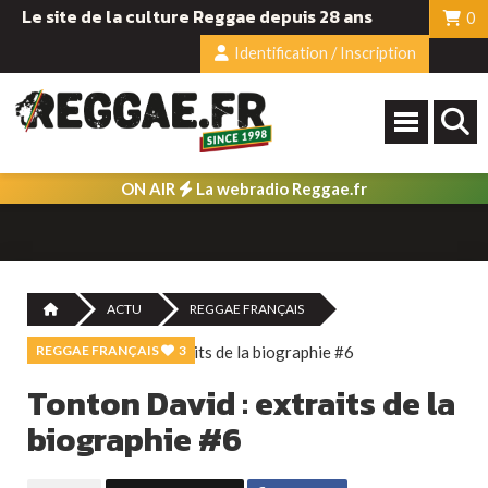
Le site de la culture Reggae depuis 28 ans
0
Identification / Inscription
ON AIR
La webradio Reggae.fr
ACTU
REGGAE FRANÇAIS
REGGAE FRANÇAIS
3
Tonton David : extraits de la
biographie #6