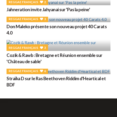
REGGAE FRANÇAIS
2
Jahneration invite Jahyanai sur 'Pas la peine'
REGGAE FRANÇAIS
3
Don Maleko présente son nouveau projet 40 Carats
4.0
REGGAE FRANÇAIS
3
Cozik & Rawb : Bretagne et Réunion ensemble sur
'Château de sable'
REGGAE FRANÇAIS
6
Straïka D sur le Ras Beethoven Riddim d'Heartical et
BDF