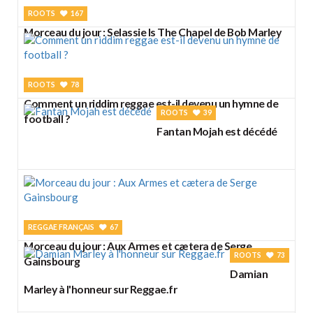
ROOTS
167
Morceau du jour : Selassie Is The Chapel de Bob Marley
ROOTS
78
Comment un riddim reggae est-il devenu un hymne de
ROOTS
39
football ?
Fantan Mojah est décédé
REGGAE FRANÇAIS
67
Morceau du jour : Aux Armes et cætera de Serge
ROOTS
73
Gainsbourg
Damian
Marley à l'honneur sur Reggae.fr