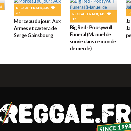
6
REGGAE FRANÇAIS
67
R
REGGAE FRANÇAIS
15
Morceau du jour : Aux
Ja
Big Red - Poosywull
Armes et cætera de
Ja
Funeral (Manuel de
Serge Gainsbourg
pe
survie dans ce monde
de merde)