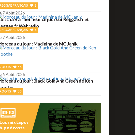
REGGAE FRANÇAIS
2
e 7 Août 2026
ultcha B à l'honneur ce jour sur Reggae.fr et
eggae.fr Webradio
REGGAE FRANÇAIS
4
e 7 Août 2026
orceau du jour : Madinina de MC Janik
ROOTS
56
e 6 Août 2026
orceau du jour : Black Gold And Green de Ken
Boothe
ROOTS
50
e 6 Août 2026
élection spéciale Fête nationale jamaïcaine
Les mixtapes
& podcasts
ROOTS
2