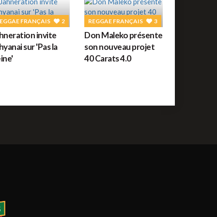
EGGAE FRANÇAIS
2
REGGAE FRANÇAIS
3
hneration invite
Don Maleko présente
hyanai sur 'Pas la
son nouveau projet
ine'
40 Carats 4.0