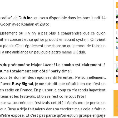
L
K
aradise" de
Dub Inc
, qui sera disponible dans les bacs lundi 14
R
s Good" avec Komlan et Zigo:
justement où il y n'y a pas plus à comprendre que ce qu'on
L
M
uit en concert et ce qui se produit en sound system. On vient
u plaisir. C'est également une chanson qui permet de faire un
). Il a une ambiance un peu dub electro même UK dub.
s du phénomène Major Lazer ? Le combo est clairement là
L
M
sume totalement son côté "party time".
 tous te donner des réponses différentes. Personnellement,
s" avec
Busy Signal
, je me suis dit que c'était bien car c'est un
L
 en radio en France. En plus sur le coup ça m'a rendu impatient
S
ems et les festivals. Et on se l'est collé tout l'été !
sur sa tournée des festivals cet été ! Après moi je pense un
que Busy a déjà fait mieux dans sa carrière mais cela a fait un
 d'être exposé. Et c'est pas parce qu'on est un groupe engagé