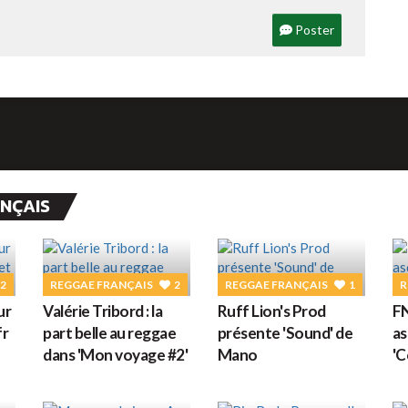
G
Poster
M
ANÇAIS
H
2
REGGAE FRANÇAIS
2
REGGAE FRANÇAIS
1
R
L
ur
Valérie Tribord : la
Ruff Lion's Prod
FN
s
fr
part belle au reggae
présente 'Sound' de
as
dans 'Mon voyage #2'
Mano
'C