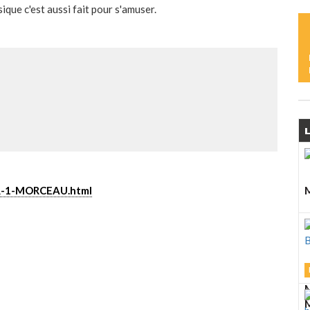
L
ique c'est aussi fait pour s'amuser.
M
D
A
J
L
M
OUR-1-MORCEAU.html
L
M
L
M
M
M