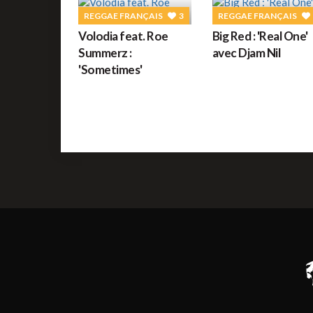
REGGAE FRANÇAIS
3
REGGAE FRANÇAIS
Volodia feat. Roe
Big Red : 'Real One'
Summerz :
avec Djam Nil
'Sometimes'