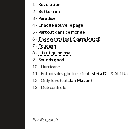
1 -
Revolution
2 -
Better run
3 -
Paradise
4 -
Chaque nouvelle page
5 -
Partout dans ce monde
6 -
They want (feat. Skarra Mucci)
7 -
Foudagh
8 -
Il faut qu'on ose
9 -
Sounds good
10 - Hurricane
11 - Enfants des ghettos (feat.
Meta Dia
& Alif Na
12 - Only love (eat.
Jah Mason
)
13 - Dub contrôle
Par Reggae.fr