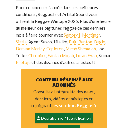
Pour commencer l'année dans les meilleures
conditions, Reggae.fr et Artikal Sound vous
offrent la Reggae Wintape 2025. Plus d'une heure
du meilleur des big tunes reggae de ces derniers
mois à faire tourner avec
Samory I
,
Mortimer
,
Sizzla
, Agent Sasco, Lila Ike,
Buju Banton
,
Bugle
,
Damian Marley
,
Capleton
,
Micah Shemaiah
, Joe
Yorke,
Chronixx
,
Fantan Mojah
,
Lutan Fyah
, Kumar,
Protoje
et des dizaines d'autres artistes !!
CONTENU RÉSERVÉ AUX
ABONNÉS
Consultez l'intégralité des news,
dossiers, vidéos et mixtapes en
rejoignant
les soutiens Reggae.fr
Déjà abonné ? Identification