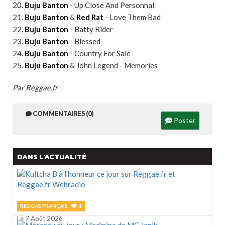
20.
Buju Banton
- Up Close And Personnal
21.
Buju Banton
&
Red Rat
- Love Them Bad
22.
Buju Banton
- Batty Rider
23.
Buju Banton
- Blessed
24.
Buju Banton
- Country For Sale
25.
Buju Banton
& John Legend - Memories
Par Reggae.fr
COMMENTAIRES (0)
Poster
DANS L'ACTUALITÉ
REGGAE FRANÇAIS
1
Le 7 Août 2026