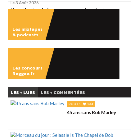
Le 3 Août 2026
Une sélection de livres reggae pour la suite des
vacances
Les mixtapes
& podcasts
ÉCOUTER
Les concours
Reggae.fr
LES + LUES
LES + COMMENTÉES
ROOTS
233
45 ans sans Bob Marley