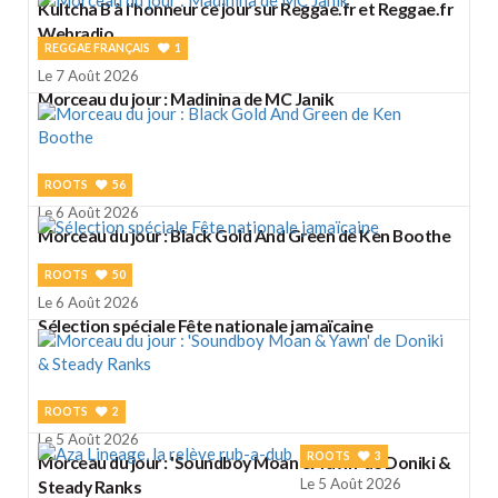
Kultcha B à l'honneur ce jour sur Reggae.fr et Reggae.fr
Webradio
REGGAE FRANÇAIS
1
Le 7 Août 2026
Morceau du jour : Madinina de MC Janik
ROOTS
56
Le 6 Août 2026
Morceau du jour : Black Gold And Green de Ken Boothe
ROOTS
50
Le 6 Août 2026
Sélection spéciale Fête nationale jamaïcaine
ROOTS
2
Le 5 Août 2026
ROOTS
3
Morceau du jour : 'Soundboy Moan & Yawn' de Doniki &
Le 5 Août 2026
Steady Ranks