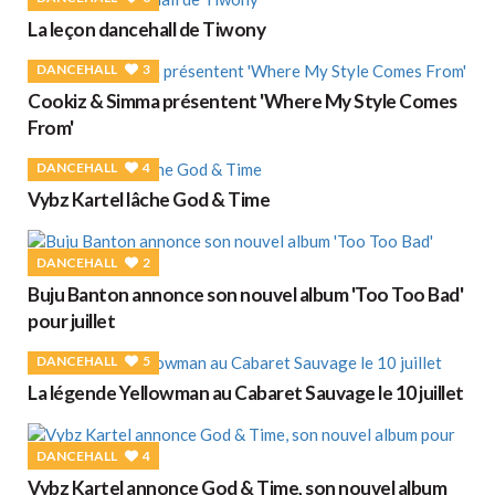
La leçon dancehall de Tiwony
DANCEHALL
3
Cookiz & Simma présentent 'Where My Style Comes
From'
DANCEHALL
4
Vybz Kartel lâche God & Time
DANCEHALL
2
Buju Banton annonce son nouvel album 'Too Too Bad'
pour juillet
DANCEHALL
5
La légende Yellowman au Cabaret Sauvage le 10 juillet
DANCEHALL
4
Vybz Kartel annonce God & Time, son nouvel album