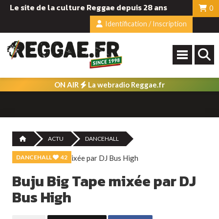
Le site de la culture Reggae depuis 28 ans
0
Identification / Inscription
ON AIR
La webradio Reggae.fr
ACTU
DANCEHALL
DANCEHALL
42
Buju Big Tape mixée par DJ
Bus High