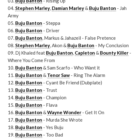
03.
Buju Banton
- Rising Up
04.
Stephen Marley
,
Damian Marley
&
Buju Banton
- Jah
Army
05.
Buju Banton
- Steppa
06.
Buju Banton
- Driver
07.
Buju Banton
, Markus & Jahazeil - False Pretence
08.
Stephen Marley
, Akon &
Buju Banton
- My Conclusion
09. Dj Khaled feat
Buju Banton
,
Capleton
&
Bounty Killer
-
Where You Come From
10.
Buju Banton
& Sam Scarfo - Who Want it
11.
Buju Banton
&
Tenor Saw
- Ring The Alarm
12.
Buju Banton
- Cyant Be Friend (Dubplate)
13.
Buju Banton
- Trust
14.
Buju Banton
- Champion
15.
Buju Banton
- Flava
16.
Buju Banton
&
Wayne Wonder
- Get It On
17.
Buju Banton
- Murda She Wrote
18.
Buju Banton
- Yes Buju
19.
Buju Banton
- Too Bad