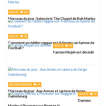
ROOTS
167
Morceau du jour : Selassie Is The Chapel de Bob Marley
ROOTS
78
Comment un riddim reggae est-il devenu un hymne de
ROOTS
39
football ?
Fantan Mojah est décédé
REGGAE FRANÇAIS
67
Morceau du jour : Aux Armes et cætera de Serge
ROOTS
73
Gainsbourg
Damian
Marley à l'honneur sur Reggae.fr