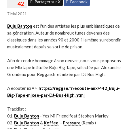
Partager sur X
Facebook
7 Mai 2021
Buju Banton
est l'un des artistes les plus emblématiques de
sa génération. Auteur de nombreux tunes devenus des
classiques dans les années 90 et 2000, il a même su rebondir
musicalement depuis sa sortie de prison.
Afin de rendre hommage à son oeuvre, nous vous proposons
une Mixtape intitulée Buju Big Tape, sélectée par Alexandre
Grondeau pour Reggae.fr et mixée par DJ Bus High.
A écouter ici =>
https://reggae.fr/ecoute-mix/442_Buju-
Big-Tape-mixee-par-DJ-Bus-High.html
Tracklist :
01.
Buju Banton
- Yes Mi Friend feat Stephen Marley
02.
Buju Banton
&
Koffee
-
Pressure
(Remix)