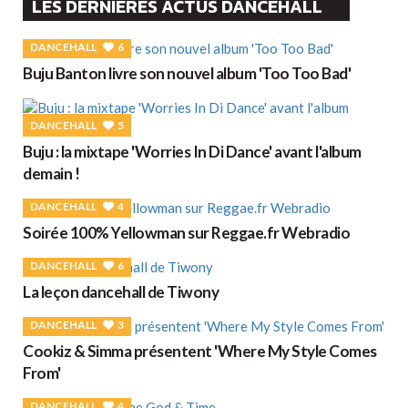
LES DERNIÈRES ACTUS DANCEHALL
DANCEHALL
6
Buju Banton livre son nouvel album 'Too Too Bad'
DANCEHALL
5
Buju : la mixtape 'Worries In Di Dance' avant l'album
demain !
DANCEHALL
4
Soirée 100% Yellowman sur Reggae.fr Webradio
DANCEHALL
6
La leçon dancehall de Tiwony
DANCEHALL
3
Cookiz & Simma présentent 'Where My Style Comes
From'
DANCEHALL
4