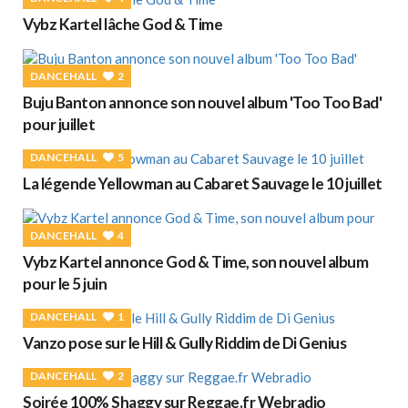
Vybz Kartel lâche God & Time
DANCEHALL
2
Buju Banton annonce son nouvel album 'Too Too Bad'
pour juillet
DANCEHALL
5
La légende Yellowman au Cabaret Sauvage le 10 juillet
DANCEHALL
4
Vybz Kartel annonce God & Time, son nouvel album
pour le 5 juin
DANCEHALL
1
Vanzo pose sur le Hill & Gully Riddim de Di Genius
DANCEHALL
2
Soirée 100% Shaggy sur Reggae.fr Webradio