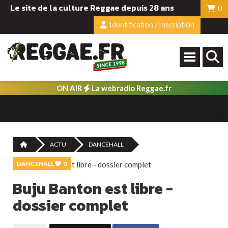
Le site de la culture Reggae depuis 28 ans
0
Identification / Inscription
ON AIR
La webradio Reggae.fr
ACTU
DANCEHALL
DANCEHALL
0
Buju Banton est libre -
dossier complet