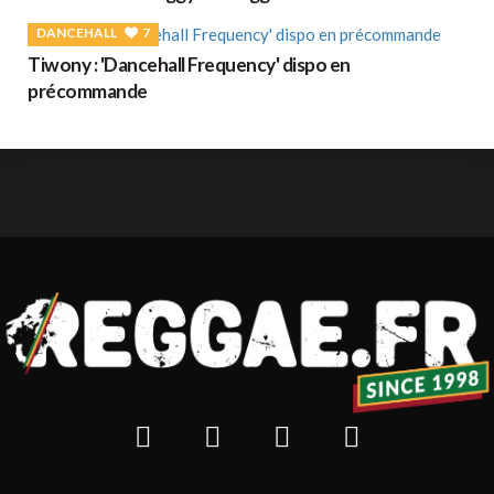
DANCEHALL
7
Tiwony : 'Dancehall Frequency' dispo en
précommande