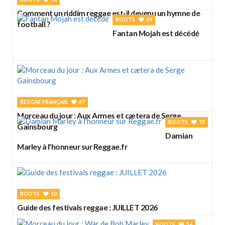
Comment un riddim reggae est-il devenu un hymne de
ROOTS
39
football ?
Fantan Mojah est décédé
REGGAE FRANÇAIS
67
Morceau du jour : Aux Armes et cætera de Serge
ROOTS
73
Gainsbourg
Damian
Marley à l'honneur sur Reggae.fr
ROOTS
10
Guide des festivals reggae : JUILLET 2026
ROOTS
56