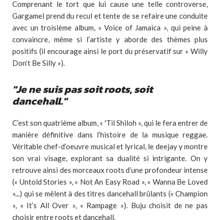
Comprenant le tort que lui cause une telle controverse,
Gargamel prend du recul et tente de se refaire une conduite
avec un troisième album, « Voice of Jamaica », qui peine à
convaincre, même si l’artiste y aborde des thèmes plus
positifs (il encourage ainsi le port du préservatif sur « Willy
Don’t Be Silly »).
"Je ne suis pas soit roots, soit
dancehall."
C’est son quatrième album, « 'Til Shiloh », qui le fera entrer de
manière définitive dans l’histoire de la musique reggae.
Véritable chef-d’oeuvre musical et lyrical, le deejay y montre
son vrai visage, explorant sa dualité si intrigante. On y
retrouve ainsi des morceaux roots d’une profondeur intense
(« Untold Stories », « Not An Easy Road », « Wanna Be Loved
»...) qui se mêlent à des titres dancehall brûlants (« Champion
», « It’s All Over », « Rampage »). Buju choisit de ne pas
choisir entre roots et dancehall.