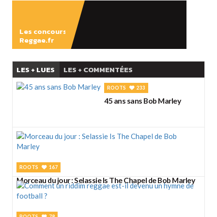
Les concours
Reggae.fr
LES + LUES
LES + COMMENTÉES
ROOTS
233
45 ans sans Bob Marley
ROOTS
167
Morceau du jour : Selassie Is The Chapel de Bob Marley
ROOTS
78