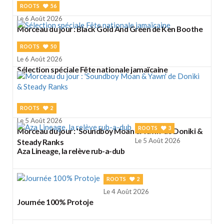
ROOTS
56
Le 6 Août 2026
Morceau du jour : Black Gold And Green de Ken Boothe
ROOTS
50
Le 6 Août 2026
Sélection spéciale Fête nationale jamaïcaine
ROOTS
2
Le 5 Août 2026
ROOTS
3
Morceau du jour : 'Soundboy Moan & Yawn' de Doniki &
Le 5 Août 2026
Steady Ranks
Aza Lineage, la relève rub-a-dub
ROOTS
2
Le 4 Août 2026
Journée 100% Protoje