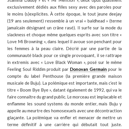
Stamina Daddy » et « Mr Mention », deux opus quasiment
exclusivement dédiés aux filles sexy avec des paroles pour
le moins (s)explicites. À cette époque, le tout jeune deejay
(19 ans seulement) ressemble à un vrai « baldhead » (terme
jamaïcain désignant un crâne rasé). Il surfe sur la mode du
slackness et choque même quelques esprits avec son titre «
Love Mi Browning », dans lequel il avoue son penchant pour
les femmes à la peau claire. Décrié par une partie de la
communauté black pour ce single provoquant, il se rattrape
in extremis avec « Love Black Woman », posé sur le même
Feeling Soul Riddim produit par
Donovan Germain
pour le
compte du label Penthouse (la première grande maison
musicale de Buju). La polémique est importante, mais c’est le
titre « Boom Bye Bye », datant également de 1992, qui va le
faire connaître du grand public. Le morceau est implacable et
enflamme les sound systems du monde entier, mais Buju y
appelle au meurtre des homosexuels avec une décontraction
glaçante. La polémique va enfler et menacer de mettre un
terme définitif à une carrière qui débutait tout juste.