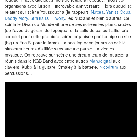
organisons avec lui son « incroyable anniversaire » lors duquel se
relaient sur scène Youssoupha (le rappeur),
Nuttea
,
Yaniss Odua
,
Daddy Mory
,
Straika D
.,
Tiwony
, les Nubians et bien d’autres. Ce
soir-là le Divan du Monde vit une de ses soirées les plus chaudes
(de l’aveu du gérant de l’époque) et la salle de concert affichera
complet pour cette première soirée organisée par l’équipe du site
(big up Eric B. pour la force). Le backing band jouera ce soir-là
plusieurs heures d’affilée sans aucune pause. La vibe est
mystique. On retrouve sur scène une dream team de musiciens
réunis dans le KGB Band avec entre autres
Manudigital
aux
claviers, Kubix à la guitare, Omaley à la batterie,
Nicodrum
aux
percussions…