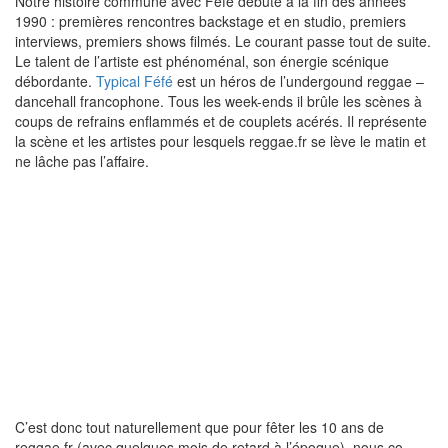
Notre histoire commune avec Féfé débute à la fin des années
1990 : premières rencontres backstage et en studio, premiers
interviews, premiers shows filmés. Le courant passe tout de suite.
Le talent de l’artiste est phénoménal, son énergie scénique
débordante.
Typical Féfé
est un héros de l’undergound reggae –
dancehall francophone. Tous les week-ends il brûle les scènes à
coups de refrains enflammés et de couplets acérés. Il représente
la scène et les artistes pour lesquels reggae.fr se lève le matin et
ne lâche pas l’affaire.
C’est donc tout naturellement que pour fêter les 10 ans de
reggae.fr (avec quelques mois de retard à l’époque), nous co-