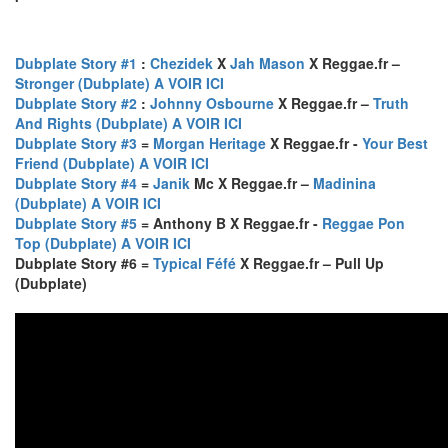
Dubplate Story #1
:
Chezidek
X
Jah Mason
X Reggae.fr –
Stronger (Dubplate) A VOIR ICI
Dubplate Story #2
:
Johnny Osbourne
X Reggae.fr –
Truth
And Rights (Dubplate) A VOIR ICI
Dubplate Story #3
=
Morgan Heritage
X Reggae.fr -
Your Best
Friend (Dubplate) A VOIR ICI
Dubplate Story #4
=
Janik
Mc X Reggae.fr –
Madinina
(Dubplate) A VOIR ICI
Dubplate Story #5
= Anthony B X Reggae.fr -
Reggae Pon
Top (Dubplate) A VOIR ICI
Dubplate Story #6 =
Typical Féfé
X Reggae.fr – Pull Up
(Dubplate)