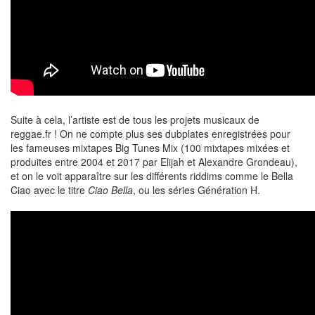
Suite à cela, l’artiste est de tous les projets musicaux de
reggae.fr ! On ne compte plus ses dubplates enregistrées pour
les fameuses mixtapes Big Tunes Mix (100 mixtapes mixées et
produites entre 2004 et 2017 par Elijah et Alexandre Grondeau),
et on le voit apparaître sur les différents riddims comme le Bella
Ciao avec le titre
Ciao Bella
, ou les séries Génération H.