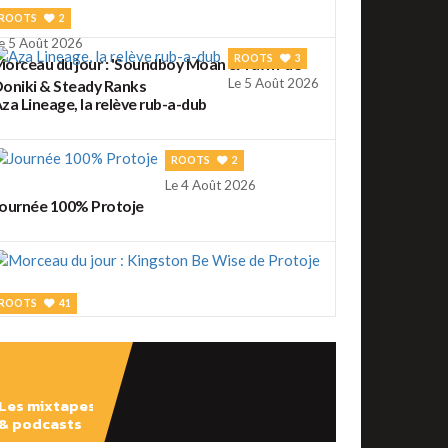
ROOTS
2
e 5 Août 2026
ROOTS
3
orceau du jour : 'Soundboy Moan & Yawn' de
Le 5 Août 2026
oniki & Steady Ranks
za Lineage, la relève rub-a-dub
ROOTS
2
Le 4 Août 2026
ournée 100% Protoje
ROOTS
41
e 4 Août 2026
orceau du jour : Kingston Be Wise de Protoje
Les mixtapes
ROOTS
18
& podcasts
e 3 Août 2026