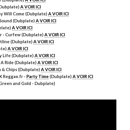
G
(Dubplate)
A VOIR ICI
ay Will Come (Dubplate)
A VOIR ICI
 Sound (Dubplate)
A VOIR ICI
plate)
A VOIR ICI
M
r - Curfew (Dubplate)
A VOIR ICI
ntline (Dubplate)
A VOIR ICI
ate)
A VOIR ICI
y Life (Dubplate)
A VOIR ICI
e A Ride (Dubplate)
A VOIR ICI
H
h & Chips (Dubplate)
A VOIR ICI
X Reggae.fr -
Party Time
(Dubplate)
A VOIR ICI
Green and Gold - Dubplate)
L
s