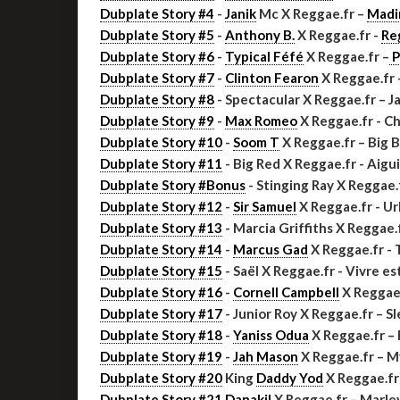
Dubplate Story #4
-
Janik
Mc X Reggae.fr –
Madin
Dubplate Story #5
-
Anthony B.
X Reggae.fr -
Re
Dubplate Story #6
-
Typical Féfé
X Reggae.fr –
P
Dubplate Story #7
-
Clinton Fearon
X Reggae.fr
Dubplate Story #8
- Spectacular X Reggae.fr – J
Dubplate Story #9
-
Max Romeo
X Reggae.fr - C
Dubplate Story #10
-
Soom T
X Reggae.fr – Big 
Dubplate Story #11
- Big Red X Reggae.fr - Aig
Dubplate Story #Bonus
- Stinging Ray X Reggae
Dubplate Story #12
-
Sir Samuel
X Reggae.fr - Ur
Dubplate Story #13
- Marcia Griffiths X Reggae.
Dubplate Story #14
-
Marcus Gad
X Reggae.fr -
Dubplate Story #15
- Saël X Reggae.fr - Vivre e
Dubplate Story #16
-
Cornell Campbell
X Reggae.
Dubplate Story #17
- Junior Roy X Reggae.fr – 
Dubplate Story #18
-
Yaniss Odua
X Reggae.fr –
Dubplate Story #19
-
Jah Mason
X Reggae.fr – 
Dubplate Story #20
King
Daddy Yod
X Reggae.fr
Dubplate Story #21
Danakil
X Reggae.fr – Marle