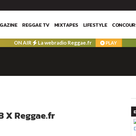
GAZINE
REGGAE TV
MIXTAPES
LIFESTYLE
CONCOUR
ON AIR
La webradio Reggae.fr
PLAY
B X Reggae.fr