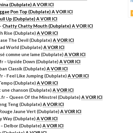
ina (Dubplate) A VOIR ICI
ggae Pon Top (Dubplate) A VOIR ICI
ull Up (Dubplate) A VOIR ICI
L
C
M
 –
Chatty Chatty Mouth (Dubplate) A VOIR ICI
h
J
ah Rise (Dubplate)
A VOIR ICI
d
hase The Devil (Dubplate)
A VOIR ICI
Bad World (Dubplate)
A VOIR ICI
uisé comme une lame (Dubplate)
A VOIR ICI
.fr – Upside Down (Dubplate)
A VOIR ICI
ban Classik (Dubplate)
A VOIR ICI
fr - Feel Like Jumping (Dubplate)
A VOIR ICI
M
 Tempo (Dubplate)
A VOIR ICI
G
st une chanson (Dubplate)
A VOIR ICI
fr – Queen Of the Minstrel (Dubplate)
A VOIR ICI
Sleng Teng (Dubplate)
A VOIR ICI
D
 Rouge Jaune Vert (Dubplate)
A VOIR ICI
My Way (Dubplate)
A VOIR ICI
 – Delbor (Dubplate)
A VOIR ICI
y (Dubplate)
A VOIR ICI