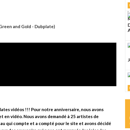
L
M
D
Green and Gold - Dubplate)
A
J
L
M
lates vidéos !!! Pour notre anniversaire, nous avons
et en vidéo. Nous avons demandé à 25 artistes de
au qui compte et a compté pour le site et avons décidé
L