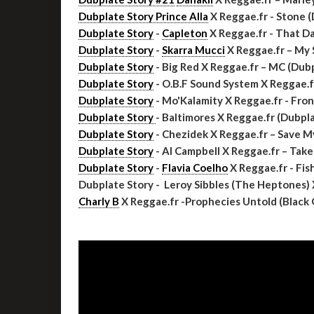
Dubplate Story Prince Alla
X Reggae.fr - Stone 
Dubplate Story
-
Capleton
X Reggae.fr - That D
Dubplate Story
-
Skarra Mucci
X Reggae.fr – My
Dubplate Story
- Big Red X Reggae.fr – MC (Dub
Dubplate Story
- O.B.F Sound System X Reggae.f
Dubplate Story
- Mo'Kalamity X Reggae.fr - Fro
Dubplate Story
- Baltimores X Reggae.fr (Dubpl
Dubplate Story
- Chezidek X Reggae.fr – Save M
Dubplate Story
- Al Campbell X Reggae.fr – Tak
Dubplate Story
-
Flavia Coelho
X Reggae.fr - Fis
Dubplate Story - Leroy Sibbles (The Heptones) 
Charly B
X Reggae.fr -Prophecies Untold (Black 