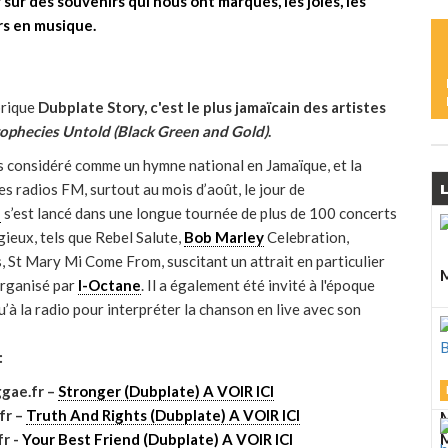
sur des souvenirs qui nous ont marqués, les joies, les
M
rs en musique.
L
brique
Dubplate Story, c'est le plus jamaïcain des artistes
U
ophecies Untold (Black Green and Gold)
.
v
s considéré comme un hymne national en Jamaïque, et la
B
L
s radios FM, surtout au mois d’août, le jour de
B
s’est lancé dans une longue tournée de plus de 100 concerts
ieux, tels que Rebel Salute,
Bob Marley
Celebration,
, St Mary Mi Come From, suscitant un attrait en particulier
M
organisé par
I-Octane
. Il a également été invité à l'époque
’à la radio pour interpréter la chanson en live avec son
L
C
d
:
gae.fr –
Stronger (Dubplate) A VOIR ICI
L
fr –
Truth And Rights (Dubplate) A VOIR ICI
M
M
M
r -
Your Best Friend (Dubplate) A VOIR ICI