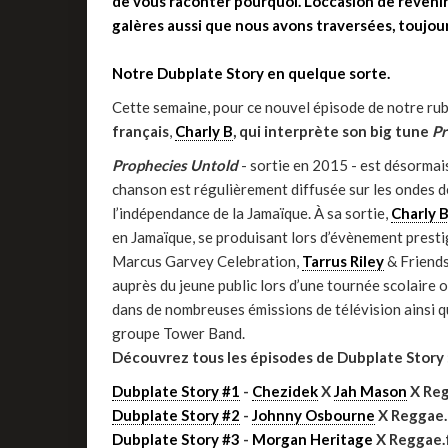
de vous raconter pourquoi. L’occasion de revenir 
galères aussi que nous avons traversées, toujou
Notre Dubplate Story en quelque sorte.
Cette semaine, pour ce nouvel épisode de notre ru
français
,
Charly B
, qui interprète son big tune
Pr
Prophecies Untold
- sortie en 2015 - est désormai
chanson est régulièrement diffusée sur les ondes de
l’indépendance de la Jamaïque. À sa sortie,
Charly 
en Jamaïque, se produisant lors d’évènement prestig
Marcus Garvey Celebration,
Tarrus Riley
& Friends
auprès du jeune public lors d’une tournée scolaire 
dans de nombreuses émissions de télévision ainsi qu
groupe Tower Band.
Découvrez tous les épisodes de Dubplate Story 
Dubplate Story #1
-
Chezidek
X
Jah Mason
X Reg
Dubplate Story #2
-
Johnny Osbourne
X Reggae.
Dubplate Story #3
-
Morgan Heritage
X Reggae.f