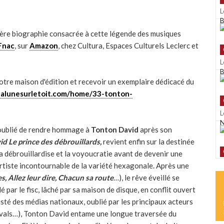
L
B
mière biographie consacrée à cette légende des musiques
Fnac
, sur
Amazon
, chez Cultura, Espaces Culturels Leclerc et
L
B
otre maison d'édition et recevoir un exemplaire dédicacé du
lalunesurletoit.com/home/33-tonton-
L
N
t oublié de rendre hommage à
Tonton David
après son
d Le prince des débrouillards,
revient enfin sur la destinée
 la débrouillardise et la voyoucratie avant de devenir une
L
rtiste incontournable de la variété hexagonale. Après une
K
s, Allez leur dire, Chacun sa route
…), le rêve éveillé se
ar le fisc, lâché par sa maison de disque, en conflit ouvert
sté des médias nationaux, oublié par les principaux acteurs
tivals…), Tonton David entame une longue traversée du
L