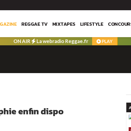
GAZINE
REGGAE TV
MIXTAPES
LIFESTYLE
CONCOUR
ON AIR
La webradio Reggae.fr
PLAY
A
phie enfin dispo