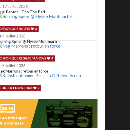
e 17 Juillet 2026
uju Banton - Too Too Bad
CHRONIQUE ROOTS
6
e 9 Juillet 2026
urning Spear @ Élysée Montmartre
CHRONIQUE REGGAE FRANÇAIS
4
e 3 Juillet 2026
eg'Marrons : retour en force
CONCERT DANCEHALL
2
e 2 Juillet 2026
alash enflamme Paris La Défense Arena
Les mixtapes
CONCERT ROOTS
1
& podcasts
e 29 Juin 2026