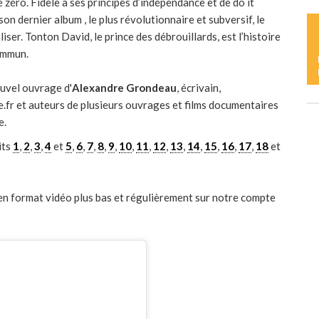
D
de zéro. Fidèle à ses principes d’indépendance et de do it
 son dernier album , le plus révolutionnaire et subversif, le
aliser. Tonton David, le prince des débrouillards, est l’histoire
ommun.
L
C
ouvel ouvrage d'
Alexandre Grondeau
, écrivain,
e.fr et auteurs de plusieurs ouvrages et films documentaires
e.
L
its
1
,
2
,
3
,
4
et
5
,
6
,
7
,
8
,
9
,
10
,
11
,
12
,
13
,
14
,
15
,
16
,
17
,
18
et
Y
n format vidéo plus bas et régulièrement sur notre compte