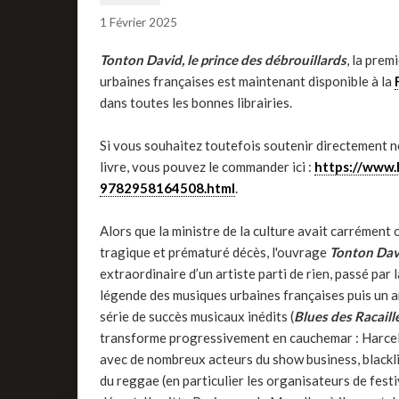
1 Février 2025
Tonton David, le prince des débrouillards
, la pre
urbaines françaises est maintenant disponible à la
dans toutes les bonnes librairies.
Si vous souhaitez toutefois soutenir directement n
livre, vous pouvez le commander ici :
https://www.
9782958164508.html
.
Alors que la ministre de la culture avait carrémen
tragique et prématuré décès, l'ouvrage
Tonton Davi
extraordinaire d’un artiste parti de rien, passé par
légende des musiques urbaines françaises puis un a
série de succès musicaux inédits (
Blues des Racaille
transforme progressivement en cauchemar : Harcelé p
avec de nombreux acteurs du show business, blackli
du reggae (en particulier les organisateurs de fes