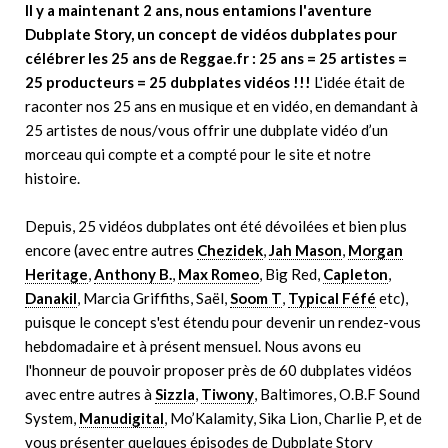
Il y a maintenant 2 ans, nous entamions l'aventure
Dubplate Story, un concept de vidéos dubplates pour
célébrer les 25 ans de Reggae.fr : 25 ans = 25 artistes =
25 producteurs = 25 dubplates vidéos !!!
L'idée était de
raconter nos 25 ans en musique et en vidéo, en demandant à
25 artistes de nous/vous offrir une dubplate vidéo d’un
morceau qui compte et a compté pour le site et notre
histoire.
Depuis, 25 vidéos dubplates ont été dévoilées et bien plus
encore (avec entre autres
Chezidek
,
Jah Mason
,
Morgan
Heritage
,
Anthony B.
,
Max Romeo
, Big Red,
Capleton
,
Danakil
, Marcia Griffiths, Saël,
Soom T
,
Typical Féfé
etc),
puisque le concept s'est étendu pour devenir un rendez-vous
hebdomadaire et à présent mensuel. Nous avons eu
l'honneur de pouvoir proposer près de 60 dubplates vidéos
avec entre autres à
Sizzla
,
Tiwony
, Baltimores, O.B.F Sound
System,
Manudigital
, Mo’Kalamity, Sika Lion, Charlie P, et de
vous présenter quelques épisodes de Dubplate Story