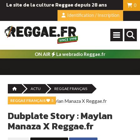
Le site de la culture Reggae depuis 28 ans
0
Identification / Inscription
ON AIR
La webradio Reggae.fr
ACTU
REGGAE FRANÇAIS
REGGAE FRANÇAIS
5
Dubplate Story : Maylan
Manaza X Reggae.fr