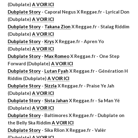
(Dubplate)
A VOIR ICI
Dubplate Story
- Caporal Negus X Reggae.fr - Lyrical Don
(Dubplate)
A VOIR ICI
Dubplate Story
-
Takana Zion
X Reggae.fr - Stalag Riddim
(Dubplate)
A VOIR ICI
Dubplate Story
-
Krys
X Reggae.fr - Apren Yo
(Dubplate)
A VOIR ICI
Dubplate Story
-
Max Romeo
X Reggae.fr - One Step
Forward (Dubplate)
A VOIR ICI
Dubplate Story
-
Lutan Fyah
X Reggae.fr - Génération H
Riddim (Dubplate)
A VOIR ICI
Dubplate Story
-
Sizzla
X Reggae.fr - Praise Ye Jah
(Dubplate)
A VOIR ICI
Dubplate Story
-
Sista Jahan
X Reggae.fr - Sa Man Yé
(Dubplate)
A VOIR ICI
Dubplate Story
- Baltimores X Reggae.fr - Dubplate on
the Belly Ska Riddim
A VOIR ICI
Dubplate Story
- Sika Rlion X Reggae.fr - Valèr
(Dubplate)
A VOIR ICI