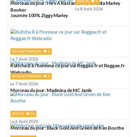
ROOTS
4
Morceau du jour : He's A Rastaman de Cedella Marley
Le 8 Août 2026
Booker
Journée 100% Ziggy Marley
REGGAE FRANÇAIS
2
Le 7 Août 2026
Kultcha B à l'honneur ce jour sur Reggae.fr et Reggae.fr
Webradio
REGGAE FRANÇAIS
4
Le 7 Août 2026
Morceau du jour : Madinina de MC Janik
ROOTS
56
Le 6 Août 2026
Morceau du jour : Black Gold And Green de Ken Boothe