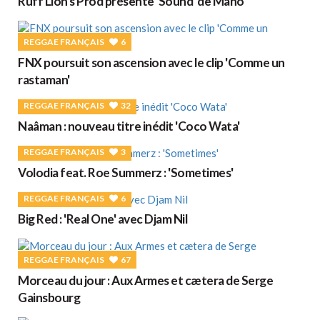
Ruff Lion's Prod présente 'Sound' de Mano
REGGAE FRANÇAIS
6
FNX poursuit son ascension avec le clip 'Comme un
rastaman'
REGGAE FRANÇAIS
32
Naâman : nouveau titre inédit 'Coco Wata'
REGGAE FRANÇAIS
3
Volodia feat. Roe Summerz : 'Sometimes'
REGGAE FRANÇAIS
6
Big Red : 'Real One' avec Djam Nil
REGGAE FRANÇAIS
67
Morceau du jour : Aux Armes et cætera de Serge
Gainsbourg