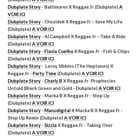
Dubplate Story
- Baltimores X Reggae.fr (Dubplate)
A
VOIR ICI
Dubplate Story
- Chezidek X Reggae.fr – Save My Life
(Dubplate)
A VOIR ICI
Dubplate Story
- Al Campbell X Reggae.fr – Take A Ride
(Dubplate)
A VOIR ICI
Dubplate Story
-
Flavia Coelho
X Reggae.fr - Fish & Chips
(Dubplate)
A VOIR ICI
Dubplate Story
- Leroy Sibbles (The Heptones) X
Reggae.fr -
Party Time
(Dubplate)
A VOIR ICI
Dubplate Story
-
Charly B
X Reggae.fr -Prophecies
Untold (Black Green and Gold - Dubplate)
A VOIR ICI
Dubplate Story
- Macka B X Reggae.fr - Step Up
(Dubplate)
A VOIR ICI
Dubplate Story
-
Manudigital
X Macka B X Reggae.fr -
Step Up Remix (Dubplate)
A VOIR ICI
Dubplate Story
-
Sizzla
X Reggae.fr - Taking Over
(Dubplate)
A VOIR ICI