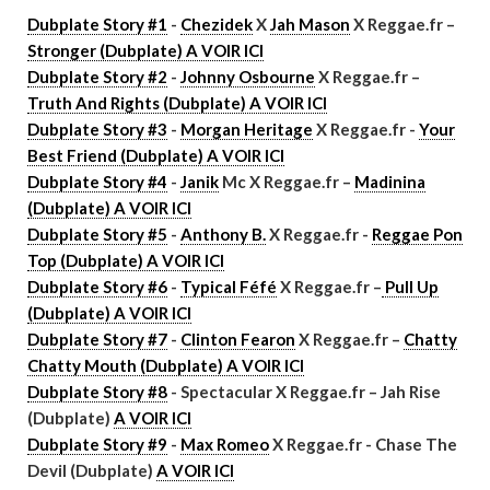
Dubplate Story #1
-
Chezidek
X
Jah Mason
X Reggae.fr –
Stronger (Dubplate) A VOIR ICI
Dubplate Story #2
-
Johnny Osbourne
X Reggae.fr –
Truth And Rights (Dubplate) A VOIR ICI
Dubplate Story #3
-
Morgan Heritage
X Reggae.fr -
Your
Best Friend (Dubplate) A VOIR ICI
Dubplate Story #4
-
Janik
Mc X Reggae.fr –
Madinina
(Dubplate) A VOIR ICI
Dubplate Story #5
-
Anthony B.
X Reggae.fr -
Reggae Pon
Top (Dubplate) A VOIR ICI
Dubplate Story #6
-
Typical Féfé
X Reggae.fr –
Pull Up
(Dubplate) A VOIR ICI
Dubplate Story #7
-
Clinton Fearon
X Reggae.fr –
Chatty
Chatty Mouth (Dubplate) A VOIR ICI
Dubplate Story #8
- Spectacular X Reggae.fr – Jah Rise
(Dubplate)
A VOIR ICI
Dubplate Story #9
-
Max Romeo
X Reggae.fr - Chase The
Devil (Dubplate)
A VOIR ICI