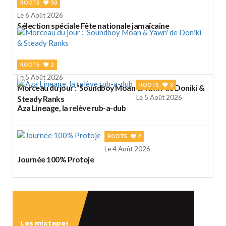
ROOTS
50
Le 6 Août 2026
Sélection spéciale Fête nationale jamaïcaine
ROOTS
2
Le 5 Août 2026
ROOTS
3
Morceau du jour : 'Soundboy Moan & Yawn' de Doniki &
Le 5 Août 2026
Steady Ranks
Aza Lineage, la relève rub-a-dub
ROOTS
2
Le 4 Août 2026
Journée 100% Protoje
Les mixtapes