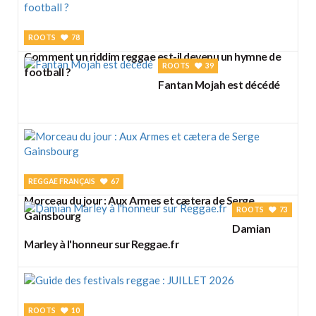
ROOTS
78
Comment un riddim reggae est-il devenu un hymne de
ROOTS
39
football ?
Fantan Mojah est décédé
REGGAE FRANÇAIS
67
Morceau du jour : Aux Armes et cætera de Serge
ROOTS
73
Gainsbourg
Damian
Marley à l'honneur sur Reggae.fr
ROOTS
10