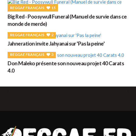
REGGAE FRANÇAIS
15
Big Red - Poosywull Funeral (Manuel de survie dans ce
monde de merde)
REGGAE FRANÇAIS
2
Jahneration invite Jahyanai sur 'Pas la peine'
REGGAE FRANÇAIS
3
Don Maleko présente son nouveau projet 40 Carats
4.0