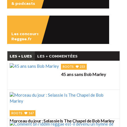
& podcasts
ÉCOUTER
Les concours
Reggae.fr
LES + LUES
LES + COMMENTÉES
ROOTS
233
45 ans sans Bob Marley
ROOTS
167
Morceau du jour : Selassie Is The Chapel de Bob Marley