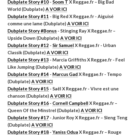
Dubplate Story #10
-
Soom T
X Reggae.fr – Big Bad
World (Dubplate)
A VOIR ICI
Dubplate Story #11
- Big Red X Reggae.fr - Aiguisé
comme une lame (Dubplate)
A VOIR ICI
Dubplate Story #Bonus
- Stinging Ray X Reggae.fr –
Upside Down (Dubplate)
A VOIR ICI
Dubplate Story #12
-
Sir Samuel
X Reggae.fr - Urban
Classik (Dubplate)
A VOIR ICI
Dubplate Story #13
- Marcia Griffiths X Reggae.fr - Feel
Like Jumping (Dubplate)
A VOIR ICI
Dubplate Story #14
-
Marcus Gad
X Reggae.fr - Tempo
(Dubplate)
A VOIR ICI
Dubplate Story #15
- Saël X Reggae.fr - Vivre est une
chanson (Dubplate)
A VOIR ICI
Dubplate Story #16
-
Cornell Campbell
X Reggae.fr –
Queen Of the Minstrel (Dubplate)
A VOIR ICI
Dubplate Story #17
- Junior Roy X Reggae.fr – Sleng Teng
(Dubplate)
A VOIR ICI
Dubplate Story #18
-
Yaniss Odua
X Reggae.fr – Rouge