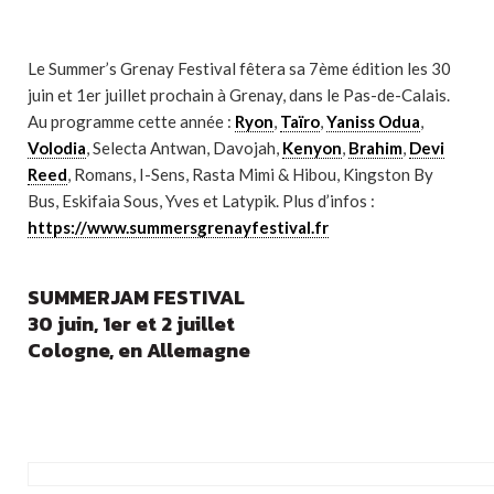
Le Summer’s Grenay Festival fêtera sa 7ème édition les 30
juin et 1er juillet prochain à Grenay, dans le Pas-de-Calais.
Au programme cette année :
Ryon
,
Taïro
,
Yaniss Odua
,
Volodia
, Selecta Antwan, Davojah,
Kenyon
,
Brahim
,
Devi
Reed
, Romans, I-Sens, Rasta Mimi & Hibou, Kingston By
Bus, Eskifaia Sous, Yves et Latypik. Plus d’infos :
https://www.summersgrenayfestival.fr
SUMMERJAM FESTIVAL
30 juin, 1er et 2 juillet
Cologne, en Allemagne