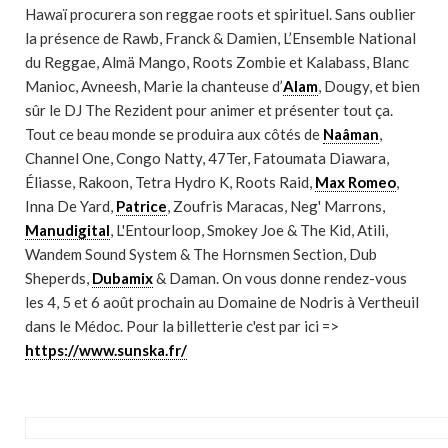
Hawaï procurera son reggae roots et spirituel. Sans oublier
la présence de Rawb, Franck & Damien, L’Ensemble National
du Reggae, Almä Mango, Roots Zombie et Kalabass, Blanc
Manioc, Avneesh, Marie la chanteuse d’
Alam
, Dougy, et bien
sûr le DJ The Rezident pour animer et présenter tout ça.
Tout ce beau monde se produira aux côtés de
Naâman
,
Channel One, Congo Natty, 47Ter, Fatoumata Diawara,
Éliasse, Rakoon, Tetra Hydro K, Roots Raid,
Max Romeo
,
Inna De Yard,
Patrice
, Zoufris Maracas, Neg' Marrons,
Manudigital
, L'Entourloop, Smokey Joe & The Kid, Atili,
Wandem Sound System & The Hornsmen Section, Dub
Sheperds,
Dubamix
& Daman. On vous donne rendez-vous
les 4, 5 et 6 août prochain au Domaine de Nodris à Vertheuil
dans le Médoc. Pour la billetterie c'est par ici =>
https://www.sunska.fr/