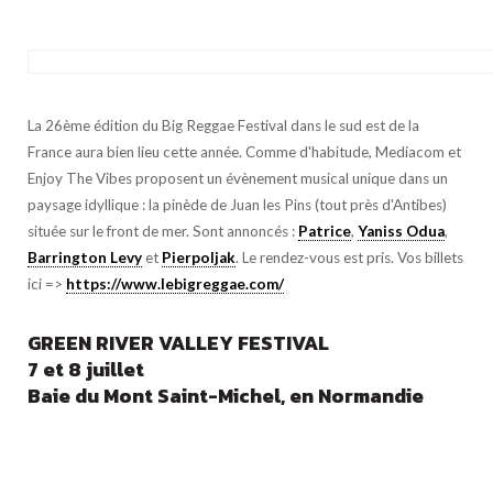
La 26ème édition du Big Reggae Festival dans le sud est de la
France aura bien lieu cette année. Comme d'habitude, Mediacom et
Enjoy The Vibes proposent un évènement musical unique dans un
paysage idyllique : la pinède de Juan les Pins (tout près d'Antibes)
située sur le front de mer. Sont annoncés :
Patrice
,
Yaniss Odua
,
Barrington Levy
et
Pierpoljak
. Le rendez-vous est pris. Vos billets
ici =>
https://www.lebigreggae.com/
GREEN RIVER VALLEY FESTIVAL
7 et 8 juillet
Baie du Mont Saint-Michel, en Normandie