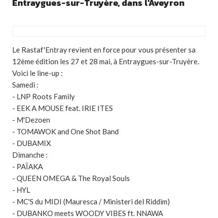
Entraygues-sur-Truyère, dans l'Aveyron
Le Rastaf'Entray revient en force pour vous présenter sa
12ème édition les 27 et 28 mai, à Entraygues-sur-Truyère.
Voici le line-up :
Samedi :
- LNP Roots Family
- EEK A MOUSE feat. IRIE ITES
- M'Dezoen
- TOMAWOK and One Shot Band
- DUBAMIX
Dimanche :
- PAÏAKA
- QUEEN OMEGA & The Royal Souls
- HYL
- MC'S du MIDI (Mauresca / Ministeri del Riddim)
- DUBANKO meets WOODY VIBES ft. NNAWA