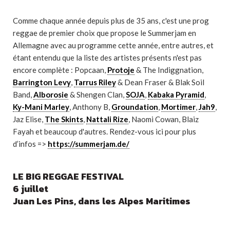
Comme chaque année depuis plus de 35 ans, c'est une prog
reggae de premier choix que propose le Summerjam en
Allemagne avec au programme cette année, entre autres, et
étant entendu que la liste des artistes présents n'est pas
encore complète : Popcaan,
Protoje
& The Indiggnation,
Barrington Levy
,
Tarrus Riley
& Dean Fraser & Blak Soil
Band,
Alborosie
& Shengen Clan,
SOJA
,
Kabaka Pyramid
,
Ky-Mani Marley
, Anthony B,
Groundation
,
Mortimer
,
Jah9
,
Jaz Elise,
The Skints
,
Nattali Rize
, Naomi Cowan, Blaiz
Fayah et beaucoup d'autres. Rendez-vous ici pour plus
d’infos =>
https://summerjam.de/
LE BIG REGGAE FESTIVAL
6 juillet
Juan Les Pins, dans les Alpes Maritimes