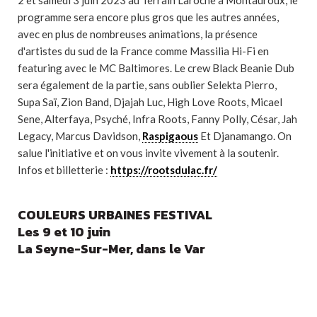
2 et samedi 3 juin 2023 au Terrain Laroche à Montauroux, le
programme sera encore plus gros que les autres années,
avec en plus de nombreuses animations, la présence
d'artistes du sud de la France comme Massilia Hi-Fi en
featuring avec le MC Baltimores. Le crew Black Beanie Dub
sera également de la partie, sans oublier Selekta Pierro,
Supa Saï, Zion Band, Djajah Luc, High Love Roots, Micael
Sene, Alterfaya, Psyché, Infra Roots, Fanny Polly, César, Jah
Legacy, Marcus Davidson,
Raspigaous
Et Djanamango. On
salue l'initiative et on vous invite vivement à la soutenir.
Infos et billetterie :
https://rootsdulac.fr/
COULEURS URBAINES FESTIVAL
Les 9 et 10 juin
La Seyne-Sur-Mer, dans le Var