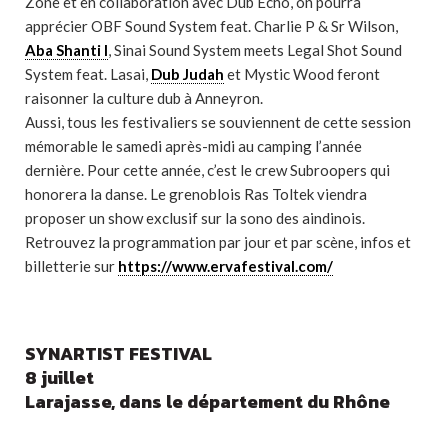
Zone et en collaboration avec Dub Echo, on pourra
apprécier OBF Sound System feat. Charlie P & Sr Wilson,
Aba Shanti I
, Sinai Sound System meets Legal Shot Sound
System feat. Lasai,
Dub Judah
et Mystic Wood feront
raisonner la culture dub à Anneyron.
Aussi, tous les festivaliers se souviennent de cette session
mémorable le samedi après-midi au camping l’année
dernière. Pour cette année, c’est le crew Subroopers qui
honorera la danse. Le grenoblois Ras Toltek viendra
proposer un show exclusif sur la sono des aindinois.
Retrouvez la programmation par jour et par scène, infos et
billetterie sur
https://www.ervafestival.com/
SYNARTIST FESTIVAL
8 juillet
Larajasse, dans le département du Rhône