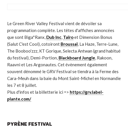
Le Green River Valley Festival vient de dévoiler sa
programmation complète. Les têtes d'affiches annoncées
que sont Biga*Ranx,
Dub Inc
,
Taïro
et Dimension Bonus
(Salut C'est Cool), cotoiront
Broussaï
, La Haze, Terre-Lune,
The Booboo'zzz, KT Gorique, Selecta Antwan (grand habitué
du festival), Demi-Portion,
Blackboard Jungle
, Rakoon,
Raavni et Les Argonautes. Cet évènement également
souvent dénommé le GRV Festival se tiendra à la Ferme des
Cara-Meuh dans la baie du Mont Saint-Michel en Normandie
les 7 et 8 juillet.
Plus d'infos et la billetterie ici =>
https://grv.label-
plante.com/
PYRÈNE FESTIVAL